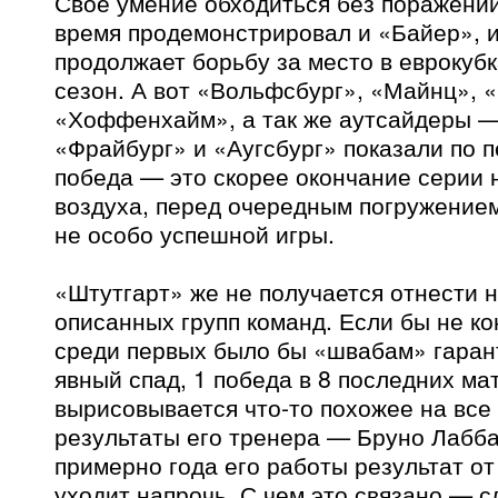
Свое умение обходиться без поражени
время продемонстрировал и «Байер», и,
продолжает борьбу за место в еврокуб
сезон. А вот «Вольфсбург», «Майнц», 
«Хоффенхайм», а так же аутсайдеры —
«Фрайбург» и «Аугсбург» показали по п
победа — это скорее окончание серии н
воздуха, перед очередным погружением
не особо успешной игры.
«Штутгарт» же не получается отнести н
описанных групп команд. Если бы не к
среди первых было бы «швабам» гаран
явный спад, 1 победа в 8 последних ма
вырисовывается что-то похожее на вс
результаты его тренера — Бруно Лабб
примерно года его работы результат от
уходит напрочь. С чем это связано — с