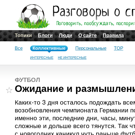
Топики
Блоги
Люди
О сайте
Правила
Все
Коллективные
Персональные
TOP
ИНТЕРЕСНЫЕ
НЕ ИНТЕРЕСНЫЕ
ФУТБОЛ
Ожидание и размышлен
Каких-то 3 дня осталось подождать все
возобновления чемпионата Германии п
именно эти, последние дни, часы, мин
сложные и дольше всего тянутся. Так ч
с новогодних каникул чуть раньше футб