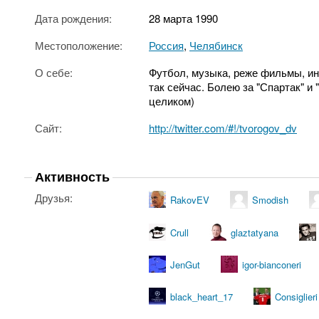
Дата рождения:
28 марта 1990
Местоположение:
Россия
,
Челябинск
О себе:
Футбол, музыка, реже фильмы, ин
так сейчас. Болею за "Спартак" и 
целиком)
Сайт:
http://twitter.com/#!/tvorogov_dv
Активность
Друзья:
RakovEV
Smodish
Crull
glaztatyana
JenGut
igor-bianconeri
black_heart_17
Consiglieri