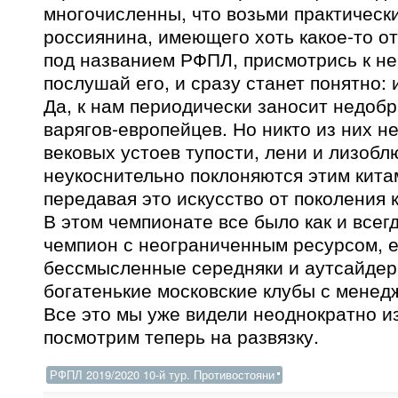
многочисленны, что возьми практическ
россиянина, имеющего хоть какое-то о
под названием РФПЛ, присмотрись к не
послушай его, и сразу станет понятно: 
Да, к нам периодически заносит недоб
варягов-европейцев. Но никто из них н
вековых устоев тупости, лени и лизобл
неукоснительно поклоняются этим кита
передавая это искусство от поколения 
В этом чемпионате все было как и всег
чемпион с неограниченным ресурсом, е
бессмысленные середняки и аутсайдеры
богатенькие московские клубы с менед
Все это мы уже видели неоднократно из 
посмотрим теперь на развязку.
РФПЛ 2019/2020 10-й тур. Противостояни