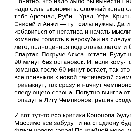
Понятно, что надо было бы вынести Ени
надо силы экономить: сложный конец се
тебе Арсенал, Рубин, Урал, Уфа, Крыль
Енисей и Анжи — тут силы нужны. Да и
избавиться от негатива и начать мысли
команды попасть в еврокубки на следу
лето, полноценная подготовка летом и 
Спартак. Покруче Аякса, кстати. Будут 
90 минут без остановок. И, если кому-то
команда после 60 минут встает, так это 
все привыкли к новой тактической схеме
привыкнут, так сразу и начнут чемпион
следующего сезона. Попутно выиграют 
попадут в Лигу Чемпионов, решив сходу
И вот тут-то все критики Кононова буд
Массимо все забудут и на стадиону буд
флаги нового героя! По крайней мере, 