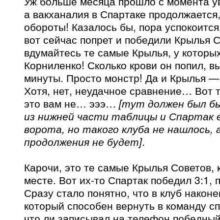
Уж больше месяца прошло с момента у
а вакханалия в Спартаке продолжается
обороты! Казалось бы, пора успокоится
вот сейчас попрет и победили Крылья С
вдумайтесь те самые Крылья, у которы
Корниленко! Сколько крови он попил, в
минуты. Просто монстр! Да и Крылья —
Хотя, нет, неудачное сравнение… Вот 
это вам не… эээ…
[тут должен был б
из нижней части таблицы и Спартак е
ворота, но такого клуба не нашлось,
продолжения не будет]
.
Карочи, это те самые Крылья Советов, 
месте. Вот их-то Спартак победил 3:1, 
Сразу стало понятно, что в клуб након
который способен вернуть в команду сп
что ли записывал на телефон победный