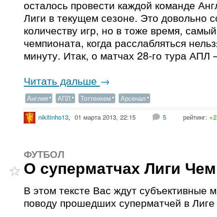
осталось провести каждой команде Анг
Лиги в текущем сезоне. Это довольно 
количеству игр, но в тоже время, самы
чемпионата, когда расслабляться нельз
минуту. Итак, о матчах 28-го тура АПЛ 
Читать дальше
→
Англия
АПЛ
Тоттенхем
Арсенал
nikitinho13
,
01 марта 2013, 22:15
5
рейтинг:
+2
ФУТБОЛ
О суперматчах Лиги Че
В этом тексте Вас ждут субъективные 
поводу прошедших суперматчей в Лиге