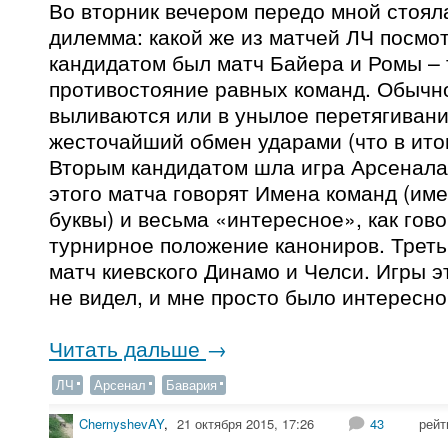
Во вторник вечером передо мной стоял
дилемма: какой же из матчей ЛЧ посмо
кандидатом был матч Байера и Ромы –
противостояние равных команд. Обычно
выливаются или в унылое перетягивани
жесточайший обмен ударами (что в ито
Вторым кандидатом шла игра Арсенала 
этого матча говорят Имена команд (име
буквы) и весьма «интересное», как гов
турнирное положение канониров. Треть
матч киевского Динамо и Челси. Игры э
не видел, и мне просто было интересно
Читать дальше
→
ЛЧ
Арсенал
Бавария
ChernyshevAY
,
21 октября 2015, 17:26
43
рейт