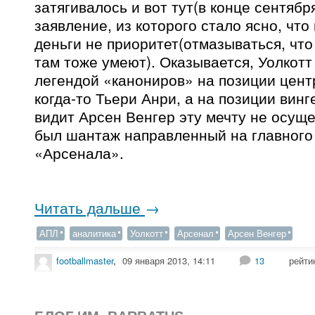
затягивалось и вот тут(в конце сентябр
заявление, из которого стало ясно, что
деньги не приоритет(отмазываться, что
там тоже умеют). Оказывается, Уолкотт
легендой «канониров» на позиции цент
когда-то Тьери Анри, а на позиции винг
видит Арсен Венгер эту мечту не осуще
был шантаж направленный на главного
«Арсенала».
Читать дальше
→
АПЛ
аналитика
Уолкотт
Арсенал
Арсен Венгер
footballmaster
,
09 января 2013, 14:11
13
рейти