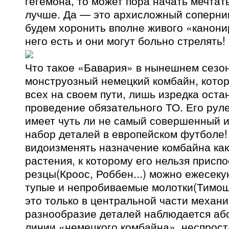
гегемона, то может пора начать мечтат
лучше. Да — это архисложный соперник
будем хоронить вполне живого «канони
него есть и они могут больно стрелять!
Что такое «Бавария» в нынешнем сезо
монструозный немецкий комбайн, кото
всех на своем пути, лишь изредка оста
проведение обязательного ТО. Его ру
имеет чуть ли не самый совершенный 
набор деталей в европейском футболе!
видоизменять назначение комбайна как 
растения, к которому его нельзя присп
резцы(Кроос, Роббен...) можно ежесеку
тупые и непробиваемые молотки(Тимощук
это только в центральной части механи
разнообразие деталей наблюдается аб
линии «немецкого комбайна», неспрост