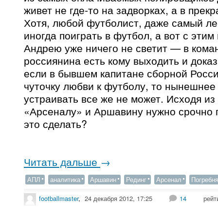
живет не где-то на задворках, а в прек
Хотя, любой футболист, даже самый ле
иногда поиграть в футбол, а вот с этим
Андрею уже ничего не светит — в кома
россиянина есть кому выходить и доказ
если в бывшем капитане сборной Росси
чуточку любви к футболу, то нынешнее
устраивать все же не может. Исходя из 
«Арсеналу» и Аршавину нужно срочно п
это сделать?
Читать дальше
→
АПЛ
аналитика
Аршавин
Рединг
Арсенал
Погребн
footballmaster
,
24 декабря 2012, 17:25
14
рейт