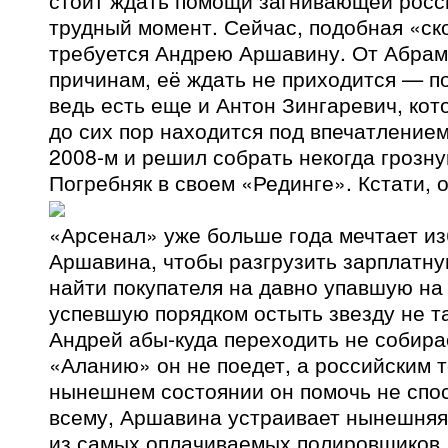
стоит ждать помощи загнивающей росси
трудный момент. Сейчас, подобная «с
требуется Андрею Аршавину. От Абрам
причинам, её ждать не приходится — по
ведь есть еще и Антон Зингаревич, кото
до сих пор находится под впечатление
2008-м и решил собрать некогда грозн
Погребняк в своем «Рединге». Кстати, 
«Арсенал» уже больше года мечтает из
Аршавина, чтобы разгрузить зарплатну
найти покупателя на давно упавшую на
успевшую порядком остыть звезду не та
Андрей абы-куда переходить не собира
«Аланию» он не поедет, а российским т
нынешнем состоянии он помочь не спо
всему, Аршавина устраивает нынешняя
из самых оплачиваемых полировщиков 