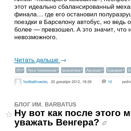
этот идеально сбалансированный меха
финала… где его остановил полуразр
поездки в Барселону автобус, но ведь 
более — превзошел. А это значит, что 
невозможного.
Читать дальше
→
ЛЧ
Лига Чемпионов
аналитика
Арсенал
Бавария
В
footballmaster
,
20 декабря 2012, 18:26
10
рейт
БЛОГ ИМ. BARBATUS
Ну вот как после этого 
уважать Венгера?