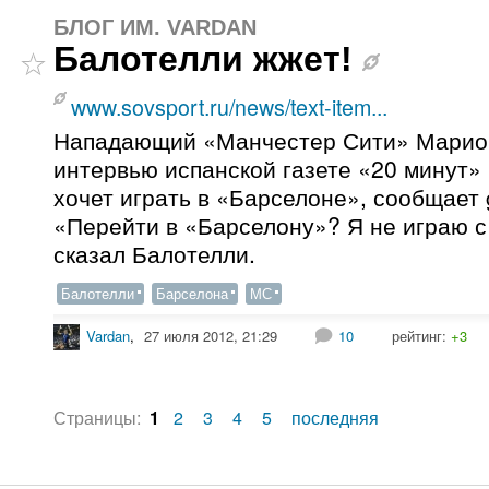
БЛОГ ИМ. VARDAN
Балотелли жжет!
www.sovsport.ru/news/text-item...
Нападающий «Манчестер Сити» Марио 
интервью испанской газете «20 минут» 
хочет играть в «Барселоне», сообщает 
«Перейти в «Барселону»? Я не играю с 
сказал Балотелли.
Балотелли
Барселона
МС
Vardan
,
27 июля 2012, 21:29
10
рейтинг:
+3
Страницы:
1
2
3
4
5
последняя