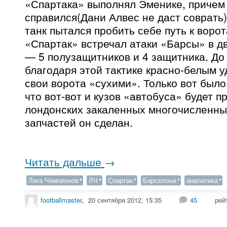
«Спартака» выполнял Эменике, причем
справился(Дани Алвес не даст соврать)
танк пытался пробить себе путь к воро
«Спартак» встречал атаки «Барсы» в д
— 5 полузащитников и 4 защитника. До
благодаря этой тактике красно-белым 
свои ворота «сухими». Только вот было
что вот-вот и кузов «автобуса» будет пр
лондонских закаленных многочисленны
запчастей он сделан.
Читать дальше
→
Лига Чемпионов
ЛЧ
Спартак
Барселона
аналитика
footballmaster
,
20 сентября 2012, 15:35
45
рей