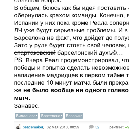
В общем, боюсь как бы идея поставить 
обернулась крахом команды. Конечно, 
Испании у них пока кроме Реала соперни
ЛЧ уже будут серьезные проблемы. И в
Барселона не факт, что дойдет до по
Зато у руля будет стоять свой человек,
спартаковский
барселонский духъ©…
PS. Вчера Реал продемонстрировал, чт
победы и попытка сделать невозможное
нападение мадридцев в первом тайме т
последние 10 минут матча были прекр
же
не было вообще ни одного голево
матч
.
Занавес.
Вилланова
Барселона
Бавария
peacemaker
,
02 мая 2013, 00:59
52
рейтинг:
+