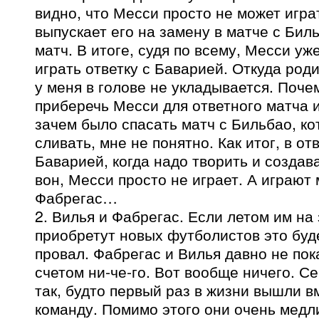
видно, что Месси просто не может играт
выпускает его на замену в матче с Бил
матч. В итоге, судя по всему, Месси уж
играть ответку с Баварией. Откуда род
у меня в голове не укладывается. Поче
приберечь Месси для ответного матча и
зачем было спасать матч с Бильбао, к
сливать, мне не понятно. Как итог, в от
Баварией, когда надо творить и создава
вон, Месси просто не играет. А играют
Фабрегас…
2. Вилья и Фабрегас. Если летом им на
приобретут новых футболистов это бу
провал. Фабрегас и Вилья давно не по
счетом ни-че-го. Вот вообще ничего. С
так, будто первый раз в жизни вышли в
команду. Помимо этого они очень медл