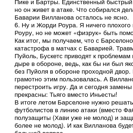
Пике и Бартры. Единственный быстрый
но он живет в атаке. Что собирался дел
Баварии Вилланова осталось не ясно.
6. Ну и Жорди Роура. Я ничего плохого 
Роуру, но не может «физрук» быть пом
Как итог, мы получаем, что с Барселон
катастрофа в матчах с Баварией. Тра
Пуйоль, Бускетс приводят к проблемам 
дыре в обороне, ведь, как бы ни был я
без Пуйоля в обороне проходной двор.
грамотно этим пользовалась. А Виллан
перестроить игру. Да и сегодня замен
прекрасны: Тьяго вместо Иньесты!
В итоге летом Барселоне нужно решать
футболистов в линию атаки (вместо Фа
полузащиты (Хави уже не молод) и защ
более не молод). И как Вилланова буде
большой вопрос.