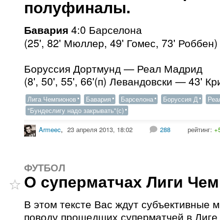
полуфиналы.
Бавария
4:0 Барселона
(25', 82' Мюллер, 49' Гомес, 73' Роббен)
Боруссия Дортмунд — Реал Мадрид
(8', 50', 55', 66'(п) Левандовски — 43' 
Лига Чемпионов
Бавария
Барселона
Боруссия Д
Реа
"Бундеслигу надо закрывать"(с)
Armeec
,
23 апреля 2013, 18:02
288
рейтинг:
+
ФУТБОЛ
О суперматчах Лиги Че
В этом тексте Вас ждут субъективные 
поводу прошедших суперматчей в Лиге