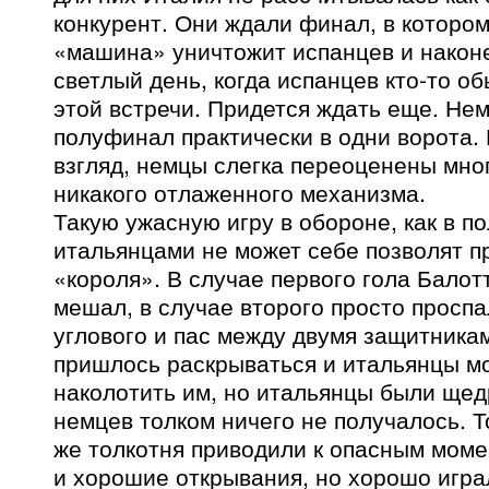
конкурент. Они ждали финал, в которо
«машина» уничтожит испанцев и наконе
светлый день, когда испанцев кто-то об
этой встречи. Придется ждать еще. Не
полуфинал практически в одни ворота.
взгляд, немцы слегка переоценены мног
никакого отлаженного механизма.
Такую ужасную игру в обороне, как в п
итальянцами не может себе позволят п
«короля». В случае первого гола Балот
мешал, в случае второго просто проспа
углового и пас между двумя защитника
пришлось раскрываться и итальянцы м
наколотить им, но итальянцы были щедр
немцев толком ничего не получалось. Т
же толкотня приводили к опасным моме
и хорошие открывания, но хорошо игр