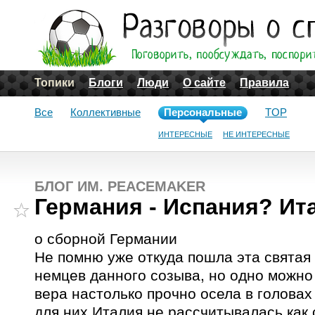
Топики
Блоги
Люди
О сайте
Правила
Все
Коллективные
Персональные
TOP
ИНТЕРЕСНЫЕ
НЕ ИНТЕРЕСНЫЕ
БЛОГ ИМ. PEACEMAKER
Германия - Испания? Ит
о сборной Германии
Не помню уже откуда пошла эта святая
немцев данного созыва, но одно можно 
вера настолько прочно осела в головах
для них Италия не рассчитывалась как