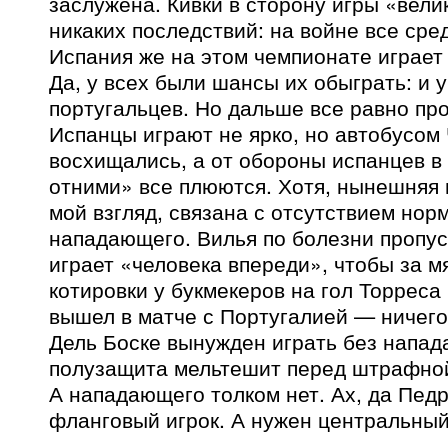
заслужена. Кивки в сторону игры «вели
никаких последствий: на войне все сре
Испания же на этом чемпионате играет
Да, у всех были шансы их обыграть: и у
португальцев. Но дальше все равно пр
Испанцы играют не ярко, но автобусом
восхищались, а от обороны испанцев в 
отними» все плюются. Хотя, нынешняя 
мой взгляд, связана с отсутствием нор
нападающего. Вилья по болезни пропус
играет «человека впереди», чтобы за м
котировки у букмекеров на гол Торреса
вышел в матче с Португалией — ничего
Дель Боске вынужден играть без напад
полузащита мельтешит перед штрафной
А нападающего толком нет. Ах, да Педр
фланговый игрок. А нужен центральны