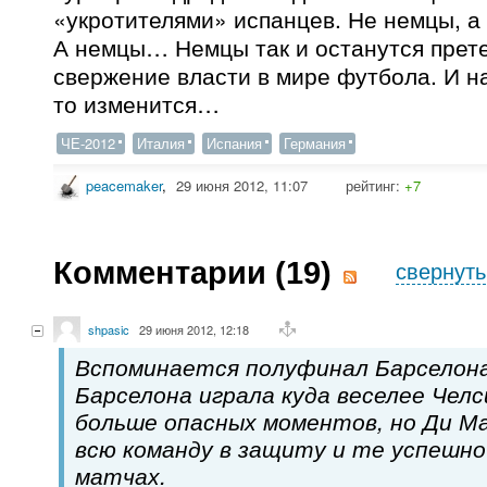
«укротителями» испанцев. Не немцы, а
А немцы… Немцы так и останутся прет
свержение власти в мире футбола. И на
то изменится…
ЧЕ-2012
Италия
Испания
Германия
peacemaker
,
29 июня 2012, 11:07
рейтинг:
+7
Комментарии (
19
)
свернуть
shpasic
29 июня 2012, 12:18
Вспоминается полуфинал Барселона
Барселона играла куда веселее Челс
больше опасных моментов, но Ди 
всю команду в защиту и те успешно
матчах.