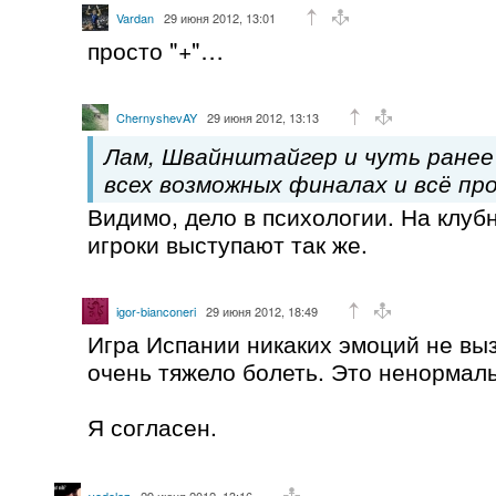
Vardan
29 июня 2012, 13:01
просто "+"…
ChernyshevAY
29 июня 2012, 13:13
Лам, Швайнштайгер и чуть ранее 
всех возможных финалах и всё пр
Видимо, дело в психологии. На клуб
игроки выступают так же.
igor-bianconeri
29 июня 2012, 18:49
Игра Испании никаких эмоций не выз
очень тяжело болеть. Это ненормал
Я согласен.
vodolaz
29 июня 2012, 13:16