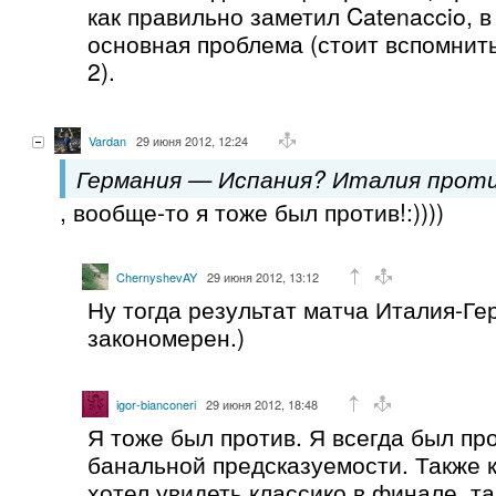
как правильно заметил Catenaccio, 
основная проблема (стоит вспомнить
2).
Vardan
29 июня 2012, 12:24
Германия — Испания? Италия проти
, вообще-то я тоже был против!:))))
ChernyshevAY
29 июня 2012, 13:12
Ну тогда результат матча Италия-Ге
закономерен.)
igor-bianconeri
29 июня 2012, 18:48
Я тоже был против. Я всегда был про
банальной предсказуемости. Также к
хотел увидеть классико в финале, та