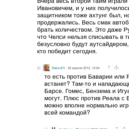
Вчера весь второй тайм играли
Ивановичем, и у них получилос
защитником тоже ахтунг был, но
продержались. Весь смак автоб
брать количеством. Это даже Ру
что Челси нельзя списывать в т
безусловно будут аутсайдером,
кто победит сегодня.
RakovEV
25 апреля 2012, 12:04
то есть против Баварии или 
встанет? Там-то и нападающие
Барсе. Гомес, Бензема и Игу
могут. Плюс против Реала с 
можно вполне нормально игр
всей командой?