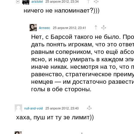
aristotel
25 апреля 2012, 23:34
ничего не напоминает?)))
Armeec
25 апреля 2012, 23:41
Нет, с Барсой такого не было. Пр
дать понять игрокам, что это отв
равным соперником, что ещё абсо
ясно, и надо умирать в каждом эп
иначе никак. несмотря на то, что
равенство, стратегическое преим
немцев — им достаточно развести
голы в обе стороны.
null-and-void
25 апреля 2012, 23:40
хаха, пуш ит ту зе лимит))