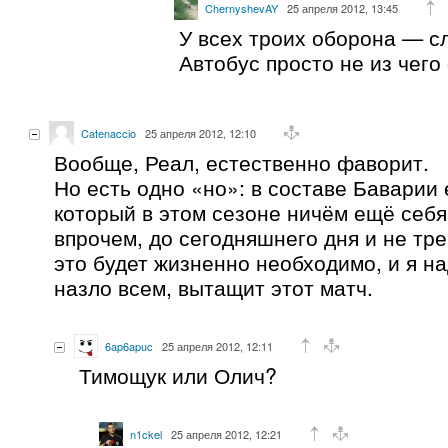
ChernyshevAY
25 апреля 2012, 13:45
У всех троих оборона — с
Автобус просто не из чег
Catenaccio
25 апреля 2012, 12:10
Вообще, Реал, естественно фаворит.
Но есть одно «но»: в составе Баварии 
который в этом сезоне ничём ещё себя 
впрочем, до сегодняшнего дня и не тре
это будет жизненно необходимо, и я на
назло всем, вытащит этот матч.
6ap6apuc
25 апреля 2012, 12:11
Тимощук или Олич?
n1ckel
25 апреля 2012, 12:21