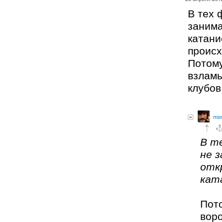
В тех 
заним
катани
происх
Потому
взламы
клубов
mon
В т
не 
отк
кат
Пот
вор