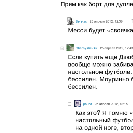
Прям как борт для дупл
Seretas
25 апреля 2012, 12:36
Месси будет «своячка
ChernyshevAY
25 апреля 2012, 12:43
Если купить ещё Дзюб
вообще можно забиват
настольном футболе.
бессилен, Моуриньо 
бессилен.
pound
25 апреля 2012, 13:15
Как это? Я помню 
настольный футбол
на одной ноге, вто