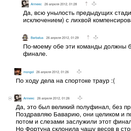
Armeec
26 апреля 2012, 01:28
Да, всю унылость предыдущих стади
исключением) с лихвой компенсиро
Barbatus
26 апреля 2012, 01:29
По-моему обе эти команды должны б
финале.
mongol
26 апреля 2012, 01:26
По ходу дела на спортоке траур :(
Armeec
26 апреля 2012, 01:26
Да, это был великий полуфинал, без п
Поздравляю Баварию, они целиком и п
потом и слезами заслужили этот финал.
Но Фортуна склонила чашу весов в сто