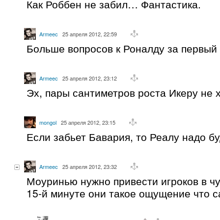
Как Роббен не забил… Фантастика.
Armeec
25 апреля 2012, 22:59
Больше вопросов к Роналду за первый 
Armeec
25 апреля 2012, 23:12
Эх, пары сантиметров роста Икеру не 
mongol
25 апреля 2012, 23:15
Если забьет Бавария, то Реалу надо бу
Armeec
25 апреля 2012, 23:32
Моуринью нужно привести игроков в чув
15-й минуте они такое ощущение что с