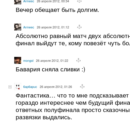
Armeec
26 апреля 2012, 00:34
Вечер обещает быть долгим.
Armeec
26 апреля 2012, 01:12
Абсолютно равный матч двух абсолютн
финал выйдут те, кому повезёт чуть б
mongol
26 апреля 2012, 01:22
Бавария сняла сливки :)
6ap6apuc
26 апреля 2012, 01:26
Фантастика… что то мне подсказывает 
гораздо интереснее чем будущий фина
ответных полуфинала просто сказочные
развязки выдались.