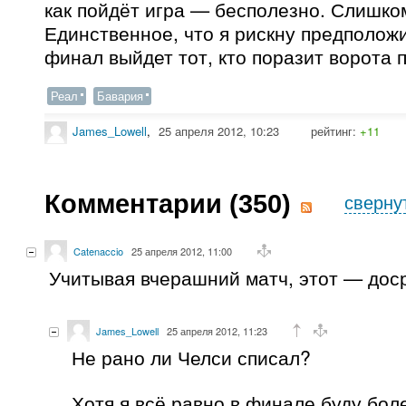
как пойдёт игра — бесполезно. Слишко
Единственное, что я рискну предположит
финал выйдет тот, кто поразит ворота 
Реал
Бавария
James_Lowell
,
25 апреля 2012, 10:23
рейтинг:
+11
Комментарии (
350
)
сверну
Catenaccio
25 апреля 2012, 11:00
Учитывая вчерашний матч, этот — дос
James_Lowell
25 апреля 2012, 11:23
Не рано ли Челси списал?
Хотя я всё равно в финале буду бол