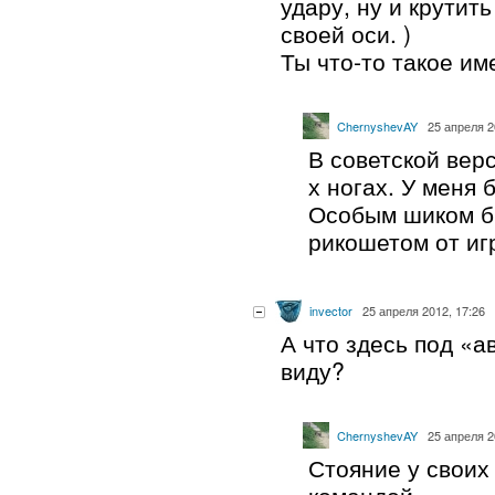
удару, ну и крутит
своей оси. )
Ты что-то такое им
ChernyshevAY
25 апреля 2
В советской верс
х ногах. У меня 
Особым шиком б
рикошетом от иг
invector
25 апреля 2012, 17:26
А что здесь под «а
виду?
ChernyshevAY
25 апреля 2
Стояние у своих