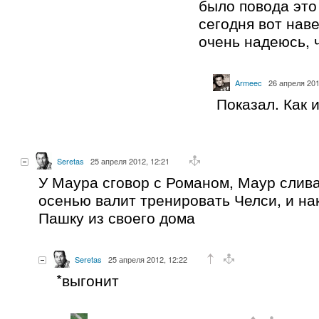
было повода это
сегодня вот наве
очень надеюсь, ч
Armeec
26 апреля 201
Показал. Как 
Seretas
25 апреля 2012, 12:21
У Маура сговор с Романом, Маур слив
осенью валит тренировать Челси, и на
Пашку из своего дома
Seretas
25 апреля 2012, 12:22
*выгонит