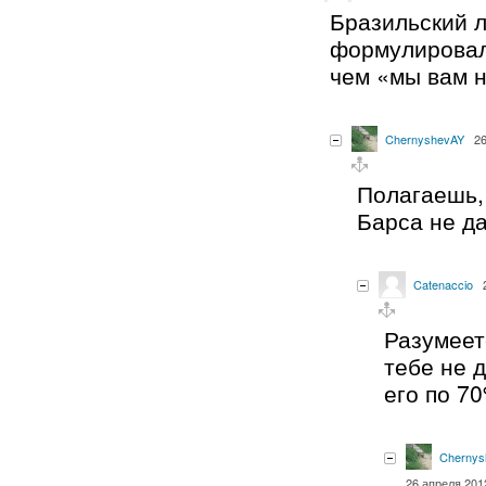
Бразильский л
формулировал
чем «мы вам н
ChernyshevAY
26
Полагаешь,
Барса не д
Catenaccio
Разумеетс
тебе не 
его по 7
Chernys
26 апреля 2012