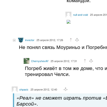
командой.
null-and-void
25 апреля 201
invector
25 апреля 2012, 17:26
Не понял связь Моуриньо и Погребн
ChernyshevAY
25 апреля 2012, 17:31
Погреб живёт в том же доме, что и
тренировал Челси.
shpasic
25 апреля 2012, 12:40
«Реал» не сможет играть против «Б
Барсой».