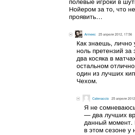
полевые игроки в шут
Нойером за то, что н
проявить…
Armeec
25 апреля 2012, 17:56
Как знаешь, лично 
ноль претензий за 
два косяка в матча
остальном отлично
один из лучших ки
Чехом.
Catenaccio
25 апреля 2012
Я не сомневаюсь
— два лучших вр
данный момент. Н
в этом сезоне у н