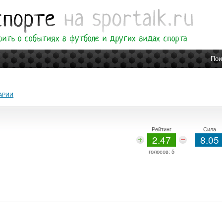
Пои
АРИИ
Рейтинг
Сила
2.47
8.05
голосов:
5