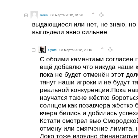
korin
08 марта 2012, 01:20
выдающиеся или нет, не знаю, но 
выглядели явно сильнее
ziyafe
08 марта 2012, 20:16
С обоими каментами согласен 
ещё добавлю что никуда наши 
пока не будет отменён этот до
тянут наши игроки и не будут т
реальной конкуренции.Пока наш
научатся также жёстко боротьс
солнцем как позавчера жёстко 
вчера бились и добились успех
Кстати смотрел вью Смородской
отмену или смягчение лимита, 
Локо тоже изрядно финансирует