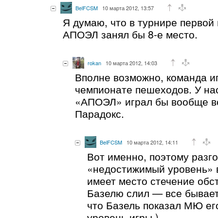
BelFCSM
10 марта 2012, 13:57
Я думаю, что в турнире первой
АПОЭЛ занял бы 8-е место.
rokan
10 марта 2012, 14:03
Вполне возможно, команда иг
чемпионате пешеходов. У нас
«АПОЭЛ» играл бы вообще во
Парадокс.
BelFCSM
10 марта 2012, 14:11
Вот именно, поэтому разг
«недостижимый уровень» 
имеет место стечение обс
Базелю слил — все бывает,
что Базель показал МЮ ег
уровень игры )