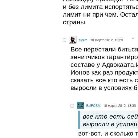
и без лимита испортятьс
лимит ни при чем. Ост
страны.
ziyafe
10 марта 2012, 13:29
Все перестали биться
зенитчиков гарантиро
составе у Адвокаата.
Ионов как раз продук
сказать все кто есть 
выросли в условиях б
BelFCSM
10 марта 2012, 13:33
все кто есть сей
выросли в услов
вот-вот. и сколько 