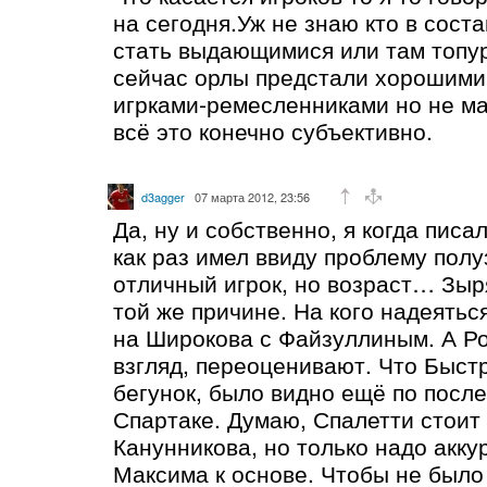
на сегодня.Уж не знаю кто в сост
стать выдающимися или там топур
сейчас орлы предстали хорошим
игрками-ремесленниками но не м
всё это конечно субъективно.
d3agger
07 марта 2012, 23:56
Да, ну и собственно, я когда пис
как раз имел ввиду проблему пол
отличный игрок, но возраст… Зыр
той же причине. На кого надеятьс
на Широкова с Файзуллиным. А Ро
взгляд, переоценивают. Что Быст
бегунок, было видно ещё по после
Спартаке. Думаю, Спалетти стоит 
Канунникова, но только надо акку
Максима к основе. Чтобы не было