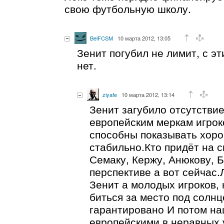
свою футбольную школу.
BelFCSM
10 марта 2012, 13:05
Зенит погубил не лимит, с э
нет.
ziyafe
10 марта 2012, 13:14
Зенит загубило отсутстви
европейским меркам игроко
способны показывать хор
стабильно.Кто придёт на 
Семаку, Кержу, Анюкову, 
перспективе а вот сейчас.
Зенит а молодых игроков,
биться за место под солн
гарантировано И потом на
европейскими в неравных у