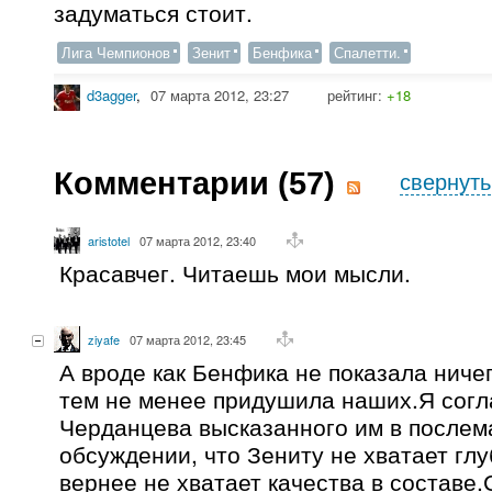
задуматься стоит.
Лига Чемпионов
Зенит
Бенфика
Спалетти.
d3agger
,
07 марта 2012, 23:27
рейтинг:
+18
Комментарии (
57
)
свернуть
aristotel
07 марта 2012, 23:40
Красавчег. Читаешь мои мысли.
ziyafe
07 марта 2012, 23:45
А вроде как Бенфика не показала ниче
тем не менее придушила наших.Я согл
Черданцева высказанного им в послем
обсуждении, что Зениту не хватает гл
вернее не хватает качества в составе.