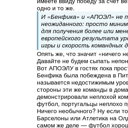
имеете ввиду победу за счёт ве
одно и то же.
И «Бенфика» и «АПОЭЛ» не п
неожиданного: просто мини
для получения более или мен
европейского результата ур
игры и скорость командных 
Опять же, что значит «ничего 
Давайте не будем сыпать непо
Вот АПОЭЛУ в гостях пока прост
Бенфика была побеждена в Пит
называется недостижимым уров
стороны эти же команды в дом
демонстрировали неплохой ко
футбол, португальцы неплохо п
Ничего необычного? Ну если т
Барселоны или Атлетика на Ол
самом же деле — футбол хорош