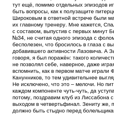
тут ещё, помимо отдельных эпизодов иг
быть вопросы, как к полузащите питерц
Широковым в ответной встрече были мал
их главному тренеру. Мне кажется, Спа
с составом, выпустив с первых минут 
№34, не считая одного эпизода с фоло
бесполезен, что бросилось в глаза с в
добавившего активности Лазовича. А 
говоря, я был поражён: такого количес
не позволял себе, наверное, даже игра
вспомнить, как в первом матче играли 
Канунников, то тем удивительнее выгл
Не исключено, что это – мелочи. Но пи
каждом компоненте чуть-чуть, да уступ
потому, поздравим клуб из Лиссабона 
выходом в четвертьфинал. Зениту же, п
должно быть стыдно перед болельщикам