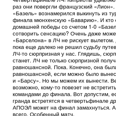
раз они повергли французский «Лион»
«Базель» вознамерился выкинуть из ту
финала мюнхенскую «Баварию». И кто с
домашней победы со счетом 1-0 «Базе
сотворить сенсацию? Очень даже може
«Барселона» в ЛЧ не рискует вылетом.
пока еще далеко не решил судьбу путев
ЛЧ-то сюрпризная у нас. Глядишь, сюр
станет. ЛЧ не только сюрпризной получ
равношансной. Пока. Конечно, она был
равношансной, если можно было вынес
и «Барсу». Но мы можем их вынести. В
возможно, кому-то повезет не встретит
командами до финала. Вот допустим, е
гранда встретятся в четвертьфинале дру
АПОЭЛ может на финал замахнуться. А
всего. Особенный матч.