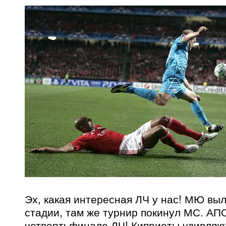
Эх, какая интересная ЛЧ у нас! МЮ выл
стадии, там же турнир покинул МС. АП
четвертьфинале ЛЧ! Киприоты удивляют