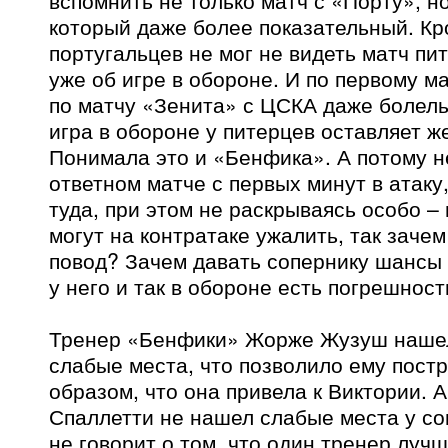
вспомнить не только матч с «Порту», н
который даже более показательный. Кр
португальцев не мог не видеть матч пи
уже об игре в обороне. И по первому м
по матчу «Зенита» с ЦСКА даже болель
игра в обороне у питерцев оставляет ж
Понимала это и «Бенфика». А потому н
ответном матче с первых минут в атаку
туда, при этом не раскрываясь особо –
могут на контратаке ужалить, так зачем
повод? Зачем давать сопернику шансы н
у него и так в обороне есть погрешност
Тренер «Бенфики» Жорже Жузуш нашел
слабые места, что позволило ему постр
образом, что она привела к Виктории. 
Спаллетти не нашел слабые места у со
не говорит о том, что один тренер лучш