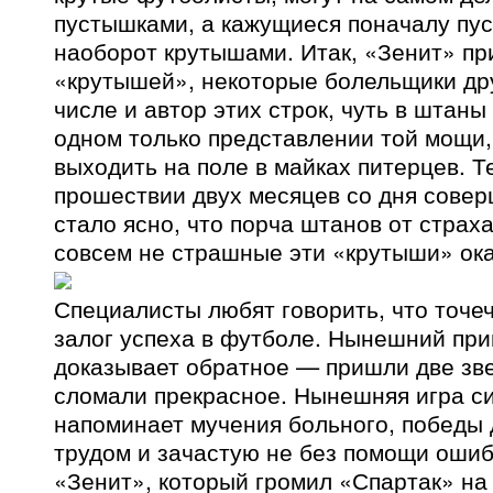
пустышками, а кажущиеся поначалу п
наоборот крутышами. Итак, «Зенит» пр
«крутышей», некоторые болельщики дру
числе и автор этих строк, чуть в штан
одном только представлении той мощи,
выходить на поле в майках питерцев. Т
прошествии двух месяцев со дня совер
стало ясно, что порча штанов от страх
совсем не страшные эти «крутыши» ока
Специалисты любят говорить, что точе
залог успеха в футболе. Нынешний при
доказывает обратное — пришли две зве
сломали прекрасное. Нынешняя игра с
напоминает мучения больного, победы
трудом и зачастую не без помощи ошибо
«Зенит», который громил «Спартак» на