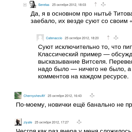
Seretas
25 октября 2012, 18:03
Да, я в основном про нытьё Титов
заебало, их везде суют со своим
Catenaccio
25 октября 2012, 18:20
Суют исключительно то, что пип
Классический пример — обсуж
высказывание Витселя. Перевели
надо было — ничего не было, а
комментов на каждом ресурсе.
ChernyshevAY
25 октября 2012, 16:43
По-моему, новички ещё банально не пр
ziyafe
25 октября 2012, 17:27
Чесгря как раз вчера у меня сложилось