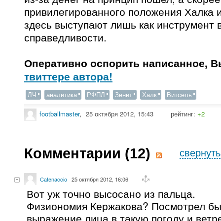
привилегированного положения Халка и
здесь выступают лишь как инструмент 
справедливости.
Оперативно оспорить написанное, В
твиттере автора!
ЛЧ
аналитика
РФПЛ
Зенит
Халк
Витсель
footballmaster
,
25 октября 2012, 15:43
рейтинг:
+2
Комментарии (
12
)
свернуть
Catenaccio
25 октября 2012, 16:06
Вот уж точно высосано из пальца.
Физиономия Кержакова? Посмотрел бы 
выражение лица в такую погоду и ветре