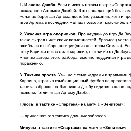
1. И снова Дзюба.
Если и искать плюсы в игре «Спартак
показанное Артемом Дзюбой. Этот нападающий был замеч
желание бороться Артема достойно уважения, хотя и пр
игра Артема в последних матчах позволяет красно-белым
2. Ужасная игра опорников.
Про неудачную игру Де Зеу
также сыграл ниже своих возможностей. Бразилец часто 
ошибался в выборе позиции(эпизод с голом Семака). Если
что у Кариоки показатели хорошие, в отличие от Де Зеув
мнению автора этого разбора, именно неудачная игра д
поражению.
3
. Тактика проста.
Увы, но с теми кадрами и травмами 
Карпина, играть в комбинационный футбол не представ
тактика забросов на Эменике и Дзюбу видится вполне по
позволил отличиться Артему Дзюбе.
Плюсы в тактике «Спартака» на матч с «Зенитом»:
— принесшая гол тактика длинных забросов
Минусы в тактике «Спартака» на матч с «Зенитом»: