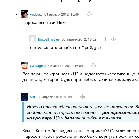
vodolaz
03 апреля 2012, 15:49
Пареха все таки Нико
footballmaster
03 апреля 2012, 18:52
я в курсе, это ошибка по Фрейду :)
Giovagnoli
03 апреля 2012, 16:04
Всё-таки несыгранность ЦЗ и недостаток креатива в цен
данность, которая будет при любых тактических задумка
Virt
03 апреля 2012, 16:09
Ничего нового здесь написать, увы, не получится,
грабли, что и в прошлом сезоне —
ротировать сос
новую пару ЦЗ
и делать ошибки в тактике
Кхм… Как это без видимых на то причин?! Сам же писал, 
Парехой играет реже логичнее было вернуть прежний со