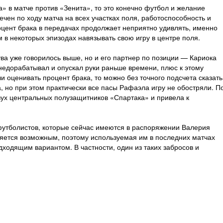
а» в матче против «Зенита», то это конечно футбол и желание
ен по ходу матча на всех участках поля, работоспособность и
оцент брака в передачах продолжает неприятно удивлять, именно
 в некоторых эпизодах навязывать свою игру в центре поля.
ва уже говорилось выше, но и его партнер по позиции — Кариока
недорабатывал и опускал руки раньше времени, плюс к этому
 оценивать процент брака, то можно без точного подсчета сказать
а, но при этом практически все пасы Рафаэла игру не обостряли. П
вух центральных полузащитников «Спартака» и привела к
футболистов, которые сейчас имеются в распоряжении Валерия
ляется возможным, поэтому используемая им в последних матчах
дходящим вариантом. В частности, один из таких забросов и