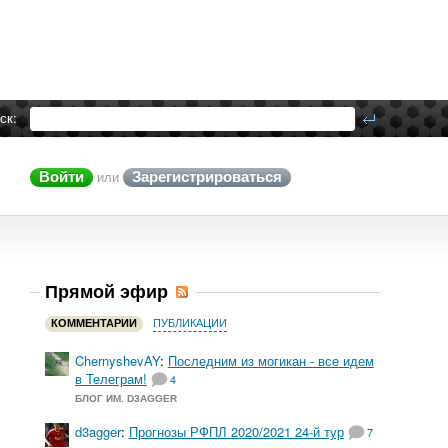
ск:
Войти
Зарегистрироваться
или
Прямой эфир
КОММЕНТАРИИ
ПУБЛИКАЦИИ
ChernyshevAY
:
Последним из могикан - все идем
в Телеграм!
4
БЛОГ ИМ. D3AGGER
d3agger
:
Прогнозы РФПЛ 2020/2021 24-й тур
7