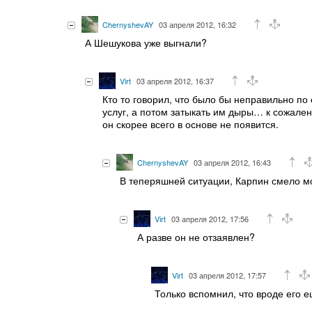
ChernyshevAY
03 апреля 2012, 16:32
А Шешукова уже выгнали?
Virt
03 апреля 2012, 16:37
Кто то говорил, что было бы неправильно по
услуг, а потом затыкать им дыры… к сожале
он скорее всего в основе не появится.
ChernyshevAY
03 апреля 2012, 16:43
В теперяшней ситуации, Карпин смело мо
Virt
03 апреля 2012, 17:56
А разве он не отзаявлен?
Virt
03 апреля 2012, 17:57
Только вспомнил, что вроде его е