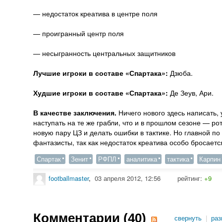
— недостаток креатива в центре поля
— проигранный центр поля
— несыгранность центральных защитников
Лучшие игроки в составе «Спартака»:
Дзюба.
Худшие игроки в составе «Спартака»:
Де Зеув, Ари.
В качестве заключения.
Ничего нового здесь написать,
наступать на те же грабли, что и в прошлом сезоне — ро
новую пару ЦЗ и делать ошибки в тактике. Но главной п
фантазисты, так как недостаток креатива особо бросается
Спартак
Зенит
РФПЛ
аналитика
тактика
Карпин
footballmaster
,
03 апреля 2012, 12:56
рейтинг:
+9
Комментарии (
40
)
свернуть
|
раз