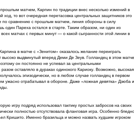
прошлым матчем, Карпин по традиции внес несколько измений в
й ход, то вот очередная перетасовка центральных защитников это
е по сравнению с прошлым матчем, линия обороны в силу
ь один Пареха остался в старте. Таким образом, ни один из
всех матчах с первых минут — о какой сыгранности этой линии в
Карпина в матче с «Зенитом» оказалось желание переиграть
 высоко выдвинутый вперед Деми Де Зеув. Голландец в этом матч
 поэтому он постоянно не успевал за центральными
 разом оставляло в дураках одинокого Кариоку. Возможно, высока
 получалось эпизодически, но в любом случае голландец в первом
ем ужасно отрабатывал в обороне. Даже «ложная девятка» Дзюба 
нды.
орую игру подряд использовал тактику простых забросов на своих
ически полностью отсутствовала фланговая игра. Особенно бледн
съел Кришито. Именно бразильца и можно назвать худшим игроком