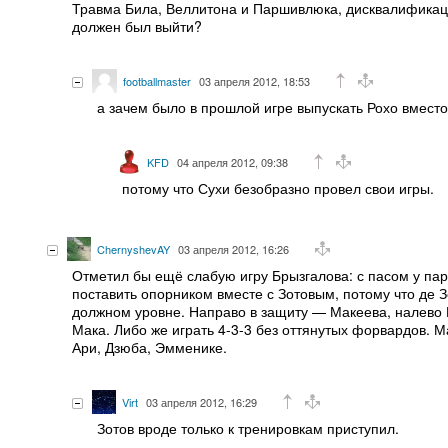
Травма Била, Веллитона и Паршивлюка, дисквалификаци
должен был выйти?
footballmaster
03 апреля 2012, 18:53
а зачем было в прошлой игре выпускать Рохо вмест
KFD
04 апреля 2012, 09:38
потому что Сухи безобразно провел свои игры.
ChernyshevAY
03 апреля 2012, 16:26
Отметил бы ещё слабую игру Брызгалова: с пасом у пар
поставить опорником вместе с Зотовым, потому что де 
должном уровне. Направо в защиту — Макеева, налево 
Мака. Либо же играть 4-3-3 без оттянутых форвардов. М
Ари, Дзюба, Эмменике.
Virt
03 апреля 2012, 16:29
Зотов вроде только к тренировкам приступил.