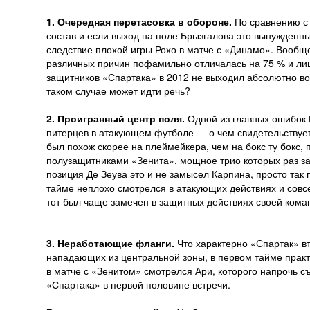
1. Очередная перетасовка в обороне.
По сравнению с 
состав и если выход на поле Брызгалова это вынужденны
следствие плохой игры Рохо в матче с «Динамо». Вообщ
различных причин пофамильно отличалась на 75 % и лиш
защитников «Спартака» в 2012 не выходил абсолютно во 
таком случае может идти речь?
2. Проигранный центр поля.
Одной из главных ошибок 
питерцев в атакующем футболе — о чем свидетельствует
был похож скорее на плеймейкера, чем на бокс ту бокс,
полузащитниками «Зенита», мощное трио которых раз за
позиция Де Зеува это и не замысел Карпина, просто так
тайме неплохо смотрелся в атакующих действиях и совс
тот был чаще замечен в защитных действиях своей кома
3. Неработающие фланги.
Что характерно «Спартак» вт
нападающих из центральной зоны, в первом тайме практ
в матче с «Зенитом» смотрелся Ари, которого напрочь 
«Спартака» в первой половине встречи.