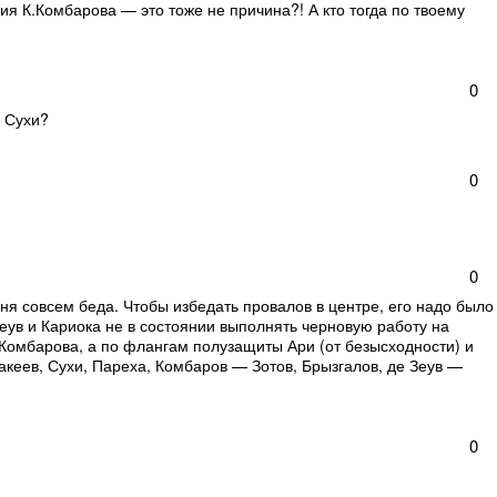
я К.Комбарова — это тоже не причина?! А кто тогда по твоему
0
о Сухи?
0
0
ня совсем беда. Чтобы избедать провалов в центре, его надо было
Зеув и Кариока не в состоянии выполнять черновую работу на
Комбарова, а по флангам полузащиты Ари (от безысходности) и
акеев, Сухи, Пареха, Комбаров — Зотов, Брызгалов, де Зеув —
0