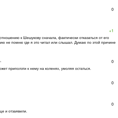
0
+1
 отношению к Шешукову сначала, фактически отказаться от его
нию не помню где я это читал или слышал. Думаю по этой причине
0
жет приползти к нему на коленях, умоляя остаться.
0
0
ще и отзаявили.