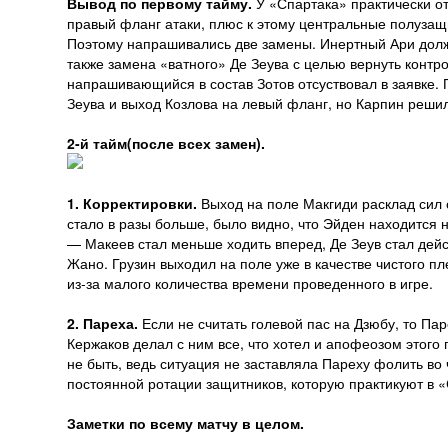
Вывод по первому тайму.
У «Спартака» практически от
правый фланг атаки, плюс к этому центральные полузащ
Поэтому напрашивались две замены. Инертный Ари долже
также замена «ватного» Де Зеува с целью вернуть контр
напрашивающийся в состав Зотов отсуствовал в заявке.
Зеува и выход Козлова на левый фланг, но Карпин решил
2-й тайм(после всех замен).
1. Корректировки.
Выход на поле Макгиди расклад сил о
стало в разы больше, было видно, что Эйден находится 
— Макеев стал меньше ходить вперед, Де Зеув стал дейс
Жано. Грузин выходил на поле уже в качестве чистого пл
из-за малого количества времени проведенного в игре.
2. Пареха.
Если не считать голевой пас на Дзюбу, то Пар
Кержаков делал с ним все, что хотел и апофеозом этого 
не быть, ведь ситуация не заставляла Пареху фолить во 
постоянной ротации защитников, которую практикуют в 
Заметки по всему матчу в целом.