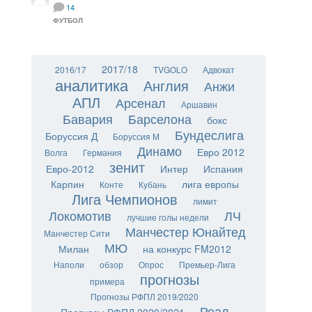
14
ФУТБОЛ
2017/18
2016/17
TVGOLO
Адвокат
аналитика
Англия
Анжи
АПЛ
Арсенал
Аршавин
Бавария
Барселона
бокс
Бундеслига
Боруссия Д
Боруссия М
Динамо
Евро 2012
Волга
Германия
зенит
Евро-2012
Интер
Испания
Карпин
лига европы
Конте
Кубань
Лига Чемпионов
лимит
Локомотив
ЛЧ
лучшие голы недели
Манчестер Юнайтед
Манчестер Сити
МЮ
Милан
на конкурс FM2012
Наполи
обзор
Опрос
Премьер-Лига
прогнозы
примера
Прогнозы РФПЛ 2019/2020
Реал