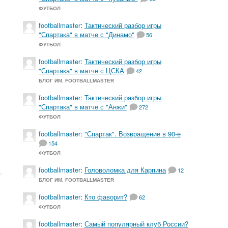
ФУТБОЛ
footballmaster
:
Тактический разбор игры
"Спартака" в матче с "Динамо"
56
ФУТБОЛ
footballmaster
:
Тактический разбор игры
"Спартака" в матче с ЦСКА
42
БЛОГ ИМ. FOOTBALLMASTER
footballmaster
:
Тактический разбор игры
"Спартака" в матче с "Анжи"
272
ФУТБОЛ
footballmaster
:
"Спартак". Возвращение в 90-е
154
ФУТБОЛ
footballmaster
:
Головоломка для Карпина
12
БЛОГ ИМ. FOOTBALLMASTER
footballmaster
:
Кто фаворит?
62
ФУТБОЛ
footballmaster
:
Самый популярный клуб России?