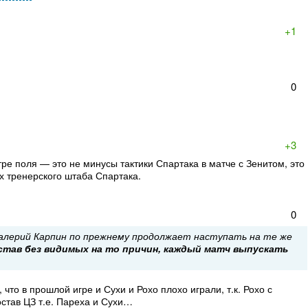
+1
0
+3
тре поля — это не минусы тактики Спартака в матче с Зенитом, это
х тренерского штаба Спартака.
0
 Валерий Карпин по прежнему продолжает наступать на те же
тав без видимых на то причин, каждый матч выпускать
что в прошлой игре и Сухи и Рохо плохо играли, т.к. Рохо с
став ЦЗ т.е. Пареха и Сухи…