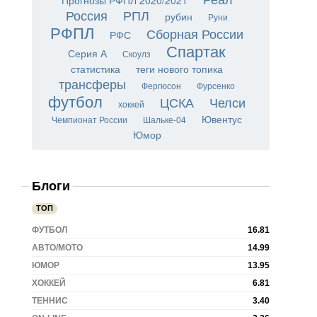
Прогнозы РФПЛ 2020/2021
Россия
РПЛ
рубин
Руни
РФПЛ
Сборная России
РФС
Спартак
Серия А
Скоулз
статистика
теги нового топика
трансферы
Фергюсон
Фурсенко
футбол
ЦСКА
Челси
хоккей
Ювентус
Чемпионат России
Шальке-04
Юмор
Блоги
ТОП
ФУТБОЛ
16.81
АВТО/МОТО
14.99
ЮМОР
13.95
ХОККЕЙ
6.81
ТЕННИС
3.40