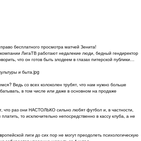
 право бесплатного просмотра матчей Зенита!
в компании ЛигаТВ работают недалекие люди, бедный гендиректор
орить, что он готов быть злодеем в глазах питерской публики…
ультуры и быта.jpg
емся? Ведь со всех колоколен трубят, что нам нужно больше
абатывать, в том числе или даже в основном на продаже
 что раз они НАСТОЛЬКО сильно любят футбол и, в частности,
и платить, то исключительно непосредственно в кассу клуба, а не
европейской лиги до сих пор не могут преодолеть психологическую