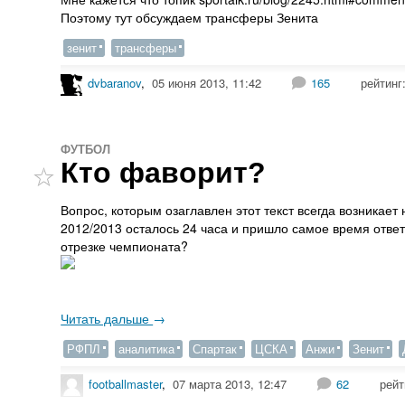
Поэтому тут обсуждаем трансферы Зенита
зенит
трансферы
dvbaranov
,
05 июня 2013, 11:42
165
рейтинг
ФУТБОЛ
Кто фаворит?
Вопрос, которым озаглавлен этот текст всегда возникает
2012/2013 осталось 24 часа и пришло самое время ответ
отрезке чемпионата?
Читать дальше
→
РФПЛ
аналитика
Спартак
ЦСКА
Анжи
Зенит
footballmaster
,
07 марта 2013, 12:47
62
рейт