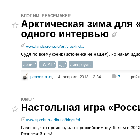
БЛОГ ИМ. PEACEMAKER
Арктическая зима для 
одного интервью
www.landscrona.ru/articles/ind...
Судя по всему фейк (источника не нашел), но накал иди
Зенит
ГУЛАГ
ад
Ливерпуль
peacemaker
,
14 февраля 2013, 13:34
7
рейт
ЮМОР
Настольная игра «Росс
www.sports.ru/tribuna/blogs/ci...
Главное, что происходило с российским футболом в 2012 
Развлекайтесь!