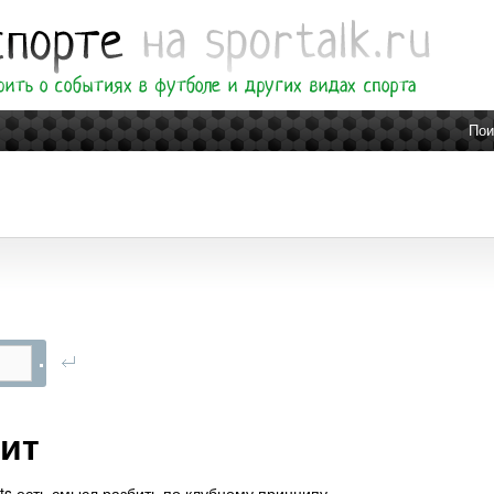
Пои
ит
nts есть смысл разбить по клубному принципу