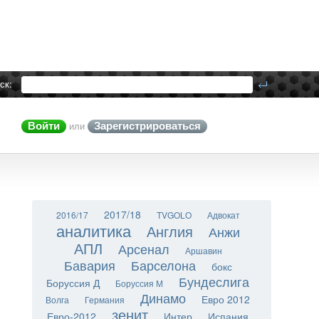
ск:
Войти
Зарегистрироваться
или
2017/18
2016/17
TVGOLO
Адвокат
аналитика
Англия
Анжи
АПЛ
Арсенал
Аршавин
Бавария
Барселона
бокс
Бундеслига
Боруссия Д
Боруссия М
Динамо
Евро 2012
Волга
Германия
зенит
Евро-2012
Интер
Испания