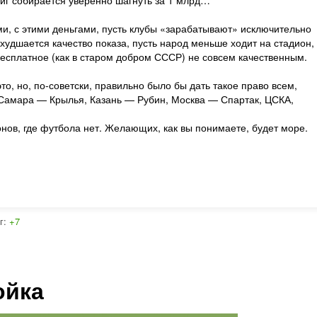
лиг собирается уверенно шагнуть за 1 млрд…
ими, с этими деньгами, пусть клубы «зарабатывают» исключительно
 ухудшается качество показа, пусть народ меньше ходит на стадион,
бесплатное (как в старом добром СССР) не совсем качественным.
то, но, по-советски, правильно было бы дать такое право всем,
 Самара — Крылья, Казань — Рубин, Москва — Спартак, ЦСКА,
онов, где футбола нет. Желающих, как вы понимаете, будет море.
г:
+7
ойка