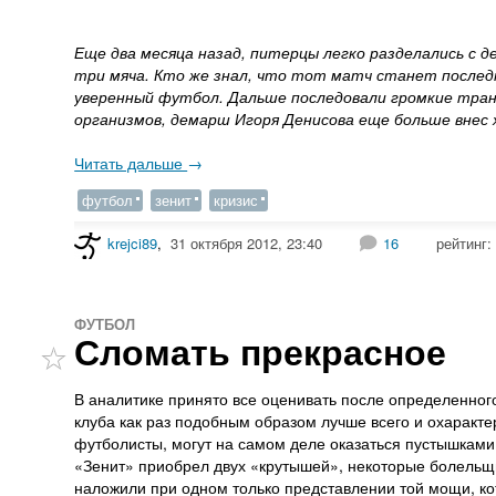
Еще два месяца назад, питерцы легко разделались с 
три мяча. Кто же знал, что тот матч станет после
уверенный футбол. Дальше последовали громкие тран
организмов, демарш Игоря Денисова еще больше внес х
Читать дальше
→
футбол
зенит
кризис
krejci89
,
31 октября 2012, 23:40
16
рейтинг
ФУТБОЛ
Сломать прекрасное
В аналитике принято все оценивать после определенного
клуба как раз подобным образом лучше всего и охаракт
футболисты, могут на самом деле оказаться пустышкам
«Зенит» приобрел двух «крутышей», некоторые болельщики
наложили при одном только представлении той мощи, кот