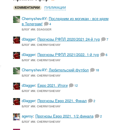
КОММЕНТАРИИ
ПУБЛИКАЦИИ
ChernyshevAY
:
Последним из могикан - все идем
в Телеграм!
4
БЛОГ ИМ. D3AGGER
d3agger
:
Прогнозы РФПЛ 2020/2021 24-й тур
7
БЛОГ ИМ. CHERNYSHEVAY
d3agger
:
Прогнозы РФПЛ 2021/2022. 1-й тур
6
БЛОГ ИМ. CHERNYSHEVAY
ChernyshevAY
:
Любительский футбол
18
БЛОГ ИМ. CHERNYSHEVAY
d3agger
:
Евро 2021. Итоги
12
БЛОГ ИМ. CHERNYSHEVAY
d3agger
:
Прогнозы Евро 2021. Финал
2
БЛОГ ИМ. CHERNYSHEVAY
ageroy
:
Прогнозы Евро 2021. 1/2 финала
2
БЛОГ ИМ. CHERNYSHEVAY