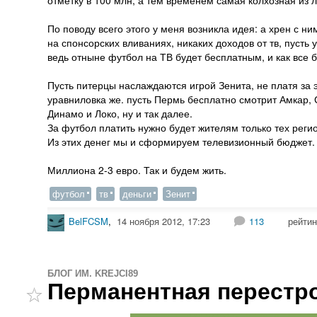
отметку в 100 млн, а тем временем самая колхозная из 
По поводу всего этого у меня возникла идея: а хрен с н
на спонсорских вливаниях, никаких доходов от тв, пусть
ведь отныне футбол на ТВ будет бесплатным, и как все 
Пусть питерцы наслаждаются игрой Зенита, не платя за э
уравниловка же. пусть Пермь бесплатно смотрит Амкар,
Динамо и Локо, ну и так далее.
За футбол платить нужно будет жителям только тех реги
Из этих денег мы и сформируем телевизионный бюджет.
Миллиона 2-3 евро. Так и будем жить.
футбол
тв
деньги
Зенит
BelFCSM
,
14 ноября 2012, 17:23
113
рейтин
БЛОГ ИМ. KREJCI89
Перманентная перестр