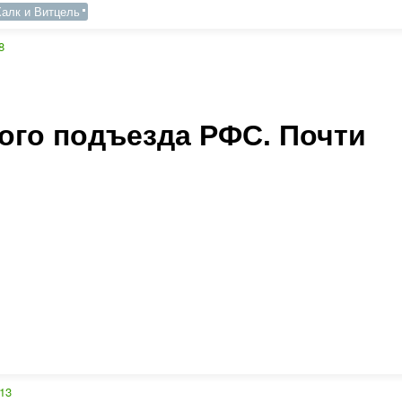
Халк и Витцель
8
ого подъезда РФС. Почти
13