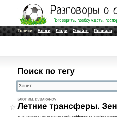
Топики
Блоги
Люди
О сайте
Правила
Поиск по тегу
БЛОГ ИМ. DVBARANOV
Летние трансферы. Зен
Мне кажется что топик sportalk.ru/blog/2245.html#comme