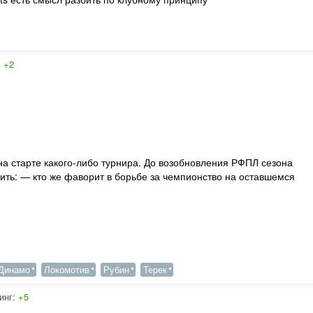
:
+2
 на старте какого-либо турнира. До возобновления РФПЛ сезона
ить: — кто же фаворит в борьбе за чемпионство на оставшемся
Динамо
Локомотив
Рубин
Терек
инг:
+5