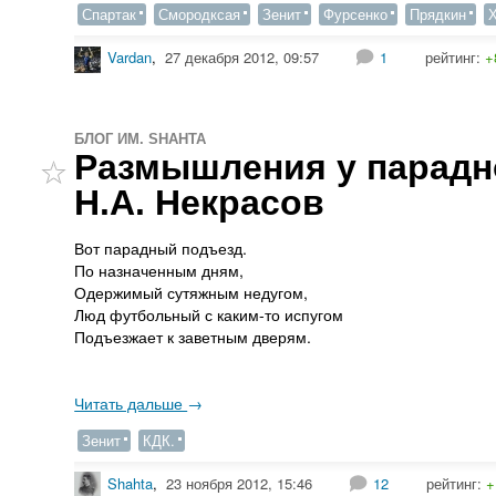
Спартак
Смородксая
Зенит
Фурсенко
Прядкин
Vardan
,
27 декабря 2012, 09:57
1
рейтинг:
+
БЛОГ ИМ. SHAHTA
Размышления у парадн
Н.А. Некрасов
Вот парадный подъезд.
По назначенным дням,
Одержимый сутяжным недугом,
Люд футбольный с каким-то испугом
Подъезжает к заветным дверям.
Читать дальше
→
Зенит
КДК.
Shahta
,
23 ноября 2012, 15:46
12
рейтинг:
+