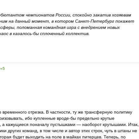
дебютантом чемпионатов России, спокойно закатив хозяевам
дним на данный момент, в котором Санкт-Петербург покажет
сферы, поломанная командная игра с внедрением новых
аос в казалось-бы сплоченный коллектив.
:
+5
 временного отрезка. В частности, ту же трансферную политику
еризовывать, ибо купленные вроде-бы предельно крутые
и, а кажущиеся поначалу пустышками — наоборот крутышами. Итак,
 других команд, в том числе и автор этих строк, чуть в штаны не
орая будет выходить на поле в майках питерцев. Теперь, по