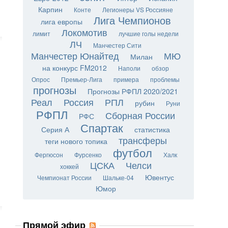
Карпин
Конте
Легионеры VS Россияне
Лига Чемпионов
лига европы
Локомотив
лимит
лучшие голы недели
ЛЧ
Манчестер Сити
Манчестер Юнайтед
МЮ
Милан
на конкурс FM2012
Наполи
обзор
Опрос
Премьер-Лига
примера
проблемы
прогнозы
Прогнозы РФПЛ 2020/2021
Реал
Россия
РПЛ
рубин
Руни
РФПЛ
Сборная России
РФС
Спартак
Серия А
статистика
трансферы
теги нового топика
футбол
Фергюсон
Фурсенко
Халк
ЦСКА
Челси
хоккей
Ювентус
Чемпионат России
Шальке-04
Юмор
Прямой эфир