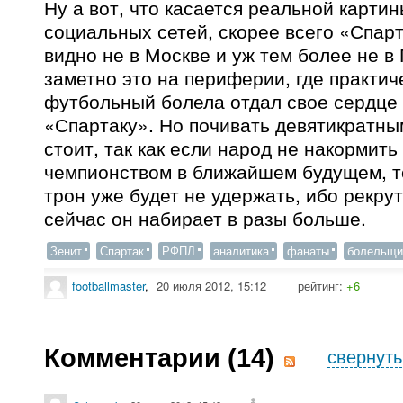
Ну а вот, что касается реальной картин
социальных сетей, скорее всего «Спарт
видно не в Москве и уж тем более не в
заметно это на периферии, где практич
футбольный болела отдал свое сердце
«Спартаку». Но почивать девятикратны
стоит, так как если народ не накормит
чемпионством в ближайшем будущем, т
трон уже будет не удержать, ибо рекру
сейчас он набирает в разы больше.
Зенит
Спартак
РФПЛ
аналитика
фанаты
болельщи
footballmaster
,
20 июля 2012, 15:12
рейтинг:
+6
Комментарии (
14
)
свернуть