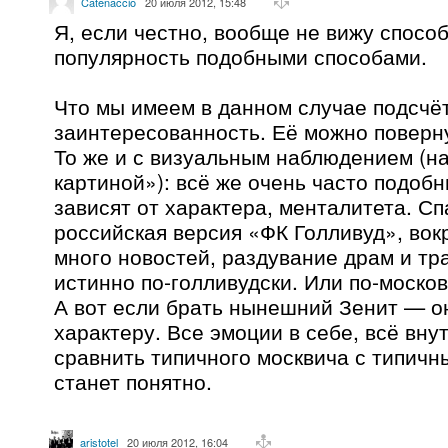
Catenaccio
20 июля 2012, 15:48
Я, если честно, вообще не вижу спосо
популярность подобными способами.
Что мы имеем в данном случае подсчё
заинтересованность. Её можно поверну
То же и с визуальным наблюдением (н
картиной»): всё же очень часто подоб
зависят от характера, менталитета. Сп
российская версия «ФК Голливуд», вокр
много новостей, раздувание драм и тр
истинно по-голливудски. Или по-москов
А вот если брать нынешний Зенит — о
характеру. Все эмоции в себе, всё вну
сравнить типичного москвича с типич
станет понятно.
aristotel
20 июля 2012, 16:04