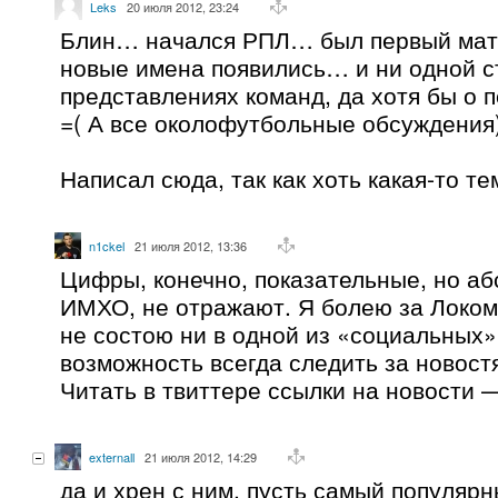
Leks
20 июля 2012, 23:24
Блин… начался РПЛ… был первый мат
новые имена появились… и ни одной ст
представлениях команд, да хотя бы о 
=( А все околофутбольные обсуждения
Написал сюда, так как хоть какая-то те
n1ckel
21 июля 2012, 13:36
Цифры, конечно, показательные, но аб
ИМХО, не отражают. Я болею за Локомо
не состою ни в одной из «социальных» 
возможность всегда следить за новостя
Читать в твиттере ссылки на новости —
externall
21 июля 2012, 14:29
да и хрен с ним, пусть самый популярн