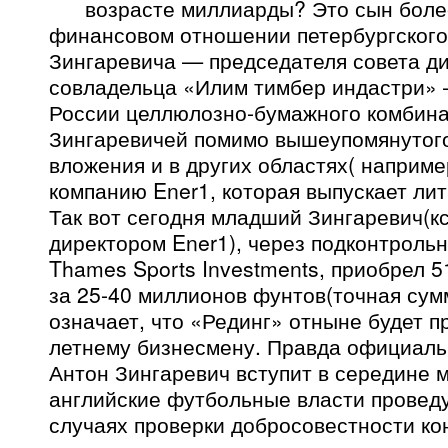
возрасте миллиарды? Это сын боле
финансовом отношении петербургского
Зингаревича — председателя совета ди
совладельца «Илим тимбер индастри» 
России целлюлозно-бумажного комбина
Зингаревичей помимо вышеупомянутого
вложения и в других областях( наприм
компанию Ener1, которая выпускает ли
Так вот сегодня младший Зингаревич(
директором Ener1), через подконтроль
Thames Sports Investments, приобрел 
за 25-40 миллионов фунтов(точная сум
означает, что «Рединг» отныне будет п
летнему бизнесмену. Правда официаль
Антон Зингаревич вступит в середине м
английские футбольные власти проведу
случаях проверки добросовестности ко