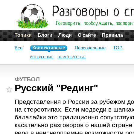
Топики
Блоги
Люди
О сайте
Правила
Все
Коллективные
Персональные
TOP
ИНТЕРЕСНЫЕ
НЕ ИНТЕРЕСНЫЕ
ФУТБОЛ
Русский "Рединг"
Представления о России за рубежом до
на стереотипах. Если медведи в шапка
балалайки это традиционно сопутству
касательно разговоров о нашей стране 
вера в неисчерпаемые возможности ро