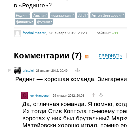
в «Рединге»?
Рединг
Англия
чемпионшип
АПЛ
Антон Зингаревич
финансы
футбол
footballmaster
,
26 января 2012, 20:23
рейтинг:
+11
Комментарии (
7
)
свернуть
aristotel
26 января 2012, 20:49
Рединг — хорошая команда. Зингареви
igor-bianconeri
29 января 2012, 20:01
Да, отличная команда. Я помню, когд
Их тогда Стив Коппола по-моему тре
воротах у них был брутальный Марк
Матейовски хорошо играл, помню ег