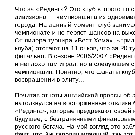
Что за «Рединг»? Это клуб второго по 
дивизиона — чемпионшипа из одноимен
города. На данный момент клуб занимае
чемпионате и не теряет шансов на выхо
От лидера турнира «Вест Хема», «при
клуба) отстают на 11 очков, что за 20 
фатально. В сезоне 2006/2007 «Рединг
и неплохо там играл, но в следующем с
чемпионшип. Понятно, что фанаты клуб
возвращении в элиту…
Почитав отчеты английской прессы об э
натолкнулся на восторженные отклики
«Рединга», которые предрекают своей 
будущее, с безграничными финансовы
русского богача. На мой взгляд это за
факт, что Зингаревич младший, так вот