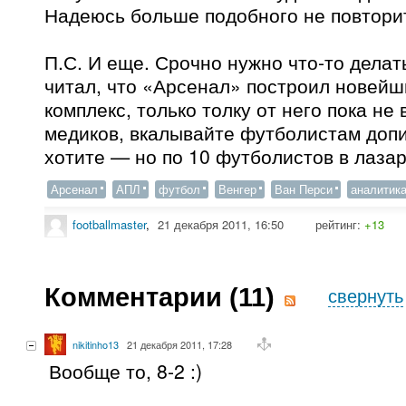
Надеюсь больше подобного не повтори
П.С. И еще. Срочно нужно что-то делат
читал, что «Арсенал» построил новей
комплекс, только толку от него пока не
медиков, вкалывайте футболистам допи
хотите — но по 10 футболистов в лазар
Арсенал
АПЛ
футбол
Венгер
Ван Перси
аналитик
footballmaster
,
21 декабря 2011, 16:50
рейтинг:
+13
Комментарии (
11
)
свернуть
nikitinho13
21 декабря 2011, 17:28
Вообще то, 8-2 :)