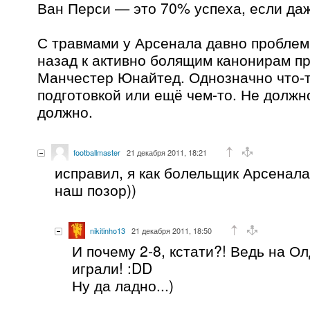
Ван Перси — это 70% успеха, если даж
С травмами у Арсенала давно проблемы
назад к активно болящим канонирам п
Манчестер Юнайтед. Однозначно что-т
подготовкой или ещё чем-то. Не должно
должно.
footballmaster
21 декабря 2011, 18:21
исправил, я как болельщик Арсенала
наш позор))
nikitinho13
21 декабря 2011, 18:50
И почему 2-8, кстати?! Ведь на О
играли! :DD
Ну да ладно...)