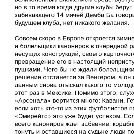
но в то время когда другие клубы берут
забивающего 14 мячей Демба Ба говор
будущем клуба, нет никакого желания.
Совсем скоро в Европе откроется зимн
и болельщики канониров в очередной р
несущих конструкций, своего карточног
превращение его в настоящий неприст
пушками. Чего бы не ждали болельщики
решение отстанется за Венгером, а он 
данным снова отыскал какого то молод
этот раз в Мексике. Помимо этого, слух
«Арсенала» вертится много: Кавани, Ге
если хоть кто-то из этих футболистов 
«Эмирейтс» это уже будет успехом. Есл
всего канониров ждет забвение, корабл
тонуть и оставшиеся на судьне люди по