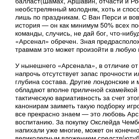
балласт(Шамах, Аршавин, отчасти и Ро
необстрелянный молодняк, хоть и спос
лишь по праздникам. С Ван Перси и во
история — он как минимум 50% всех по
команды, случись, не дай бог, что-нибу
«Арсенал» обречен. Зная предрасполо
травмам это может произойти в любую 
У нынешнего «Арсенала», в отличие от
напрочь отсутствует запас прочности и
глубина состава. Другие лондонские и
обладают вполне приличной скамейкой
тактическую вариативность за счет это
канонирам заиметь такую подборку игр
все прекрасно знаем — это любовь Арс
воспитанию. За покупку Окслейда Чем
напихали уже многие, может он конечно
великолепным вложением средств(ютуб 