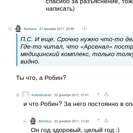
спасибо за разъяснение, тож
написать)
Barbatus
21 декабря 2011, 23:59
П.С. И еще. Срочно нужно что-то д
Где-то читал, что «Арсенал» пост
медицинский комплекс, только толку
видно.
Ты что, а Робин?
footballmaster
22 декабря 2011, 07:01
и что Робин? За него постоянно в о
Barbatus
22 декабря 2011, 12:43
Он год здоровый, целый год :)