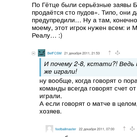
По Гётце были серьёзные заявы Б
продаётся сто пудов». Типо, они 
предупредили… Ну а там, конечно,
моему, этот игрок нужен всем: и 
Реалу… :)
BelFCSM
21 декабря 2011, 21:53
И почему 2-8, кстати?! Ведь
же играли!
ну вообще, когда говорят о пор
команды всегда говорят счет от
играли.
А если говорят о матче в целом
хозяев.
footballmaster
22 декабря 2011, 07:00