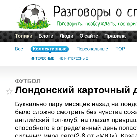
Топики
Блоги
Люди
О сайте
Правила
Все
Коллективные
Персональные
TOP
ИНТЕРЕСНЫЕ
НЕ ИНТЕРЕСНЫЕ
ФУТБОЛ
Лондонский карточный 
Буквально пару месяцев назад на лонд
было сложно смотреть без чувства сож
английский Топ-клуб, на глазах превра
способного в определенный день попас
сильным мира сего(2-8 от «МЮ»). Каза