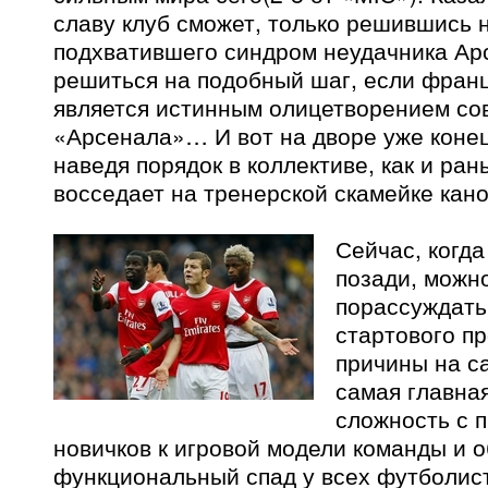
славу клуб сможет, только решившись 
подхватившего синдром неудачника Арс
решиться на подобный шаг, если франц
является истинным олицетворением со
«Арсенала»… И вот на дворе уже конец
наведя порядок в коллективе, как и ра
восседает на тренерской скамейке кан
Сейчас, когд
позади, можн
порассуждать
стартового п
причины на с
самая главная
сложность с 
новичков к игровой модели команды и 
функциональный спад у всех футболист