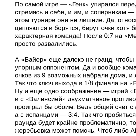
По самой игре — «Генк» упирался пере
стремясь и себе, и им, и соперникам — 
этом турнире они не лишние. Да, относ
цепляются и борятся, берут очки хотя 
характерная команда! После 0:7 на «М
просто развалились.
А «Байер» еще далеко не гранд, чтобы 
упорным оппонентом. Да и вообще ком
очков из 9 возможных набрали дома, и
Так что ключ выхода в 1/8 финала на «
Ну и еще одно соображение — играй «Б
и с «Валенсией» двухматчевое против
проиграл бы обоим. Ведь общий счет с
а с испанцами — 3:4. Так что пробитьс
раунда будет крайне проблематично, т
жеребьевка может помочь. Чтоб либо А