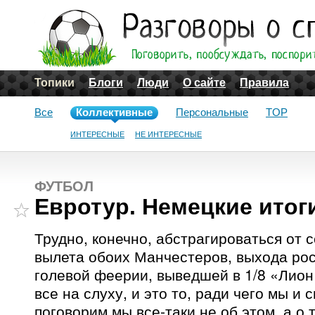
Топики
Блоги
Люди
О сайте
Правила
Все
Коллективные
Персональные
TOP
ИНТЕРЕСНЫЕ
НЕ ИНТЕРЕСНЫЕ
ФУТБОЛ
Евротур. Немецкие итог
Трудно, конечно, абстрагироваться от 
вылета обоих Манчестеров, выхода рос
голевой феерии, выведшей в 1/8 «Лион»
все на слуху, и это то, ради чего мы и
поговорим мы все-таки не об этом, а о т