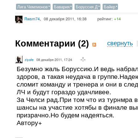
Лига Чемпионов
Бавария
Боруссия Д
Байер
Rwsm74
,
08 декабря 2011, 16:38
рейтинг:
+14
Комментарии (
2
)
свернуть
ziyafe
08 декабря 2011, 17:24
Безумно жаль Боруссию.И ведь набрал
здоров, а такая неудача в группе.Наде
сломит команду и тренера и они в сле
ЛЧ и будут гораздо удачливее.
За Челси рад.При том что из турнмра
шансы на участие хотябы в финале вы
призрачно.Но будем надеяться.
Автору+