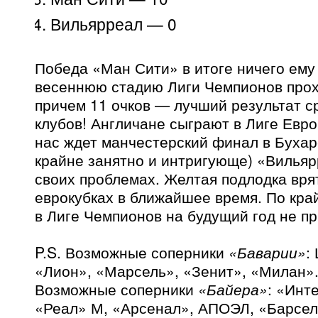
Вильярреал — 0
Победа «Ман Сити» в итоге ничего ему
весеннюю стадию Лиги Чемпионов прох
причем 11 очков — лучший результат с
клубов! Англичане сыграют в Лиге Евро
нас ждет манчестерский финал в Бухар
крайне занятно и интригующе) «Вильяр
своих проблемах. Желтая подлодка вря
еврокубках в ближайшее время. По кра
в Лиге Чемпионов на будущий год не пр
P.S. Возможные соперники
«Баварии»
:
«Лион», «Марсель», «Зенит», «Милан»
Возможные соперники
«Байера»
: «Инт
«Реал» М, «Арсенал», АПОЭЛ, «Барсел