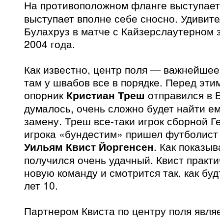
На противоположном фланге выступае
выступает вполне себе сносно. Удивит
Булахруз в матче с Кайзерслаутерном 
2004 года.
Как известно, центр поля — важнейшее
там у швабов все в порядке. Перед эти
опорник
Кристиан Треш
отправился в 
думалось, очень сложно будет найти е
замену. Треш все-таки игрок сборной Г
игрока «бундестим» пришел футболист
Уильям Квист Йоргенсен
. Как показы
получился очень удачный. Квист практи
новую команду и смотрится так, как буд
лет 10.
Партнером Квиста по центру поля явля