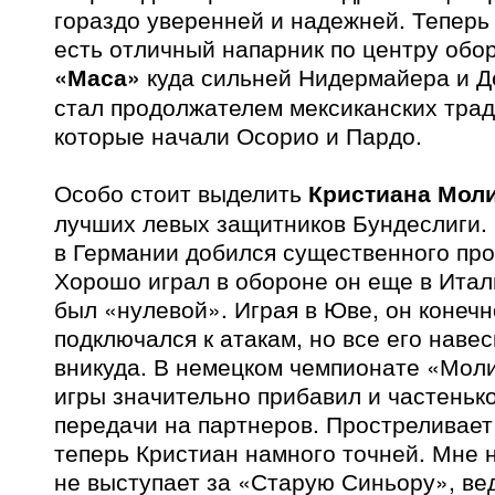
гораздо уверенней и надежней. Теперь
есть отличный напарник по центру обор
«Маса»
куда сильней Нидермайера и Д
стал продолжателем мексиканских трад
которые начали Осорио и Пардо.
Особо стоит выделить
Кристиана Мол
лучших левых защитников Бундеслиги.
в Германии добился существенного прог
Хорошо играл в обороне он еще в Итали
был «нулевой». Играя в Юве, он конеч
подключался к атакам, но все его наве
вникуда. В немецком чемпионате «Моли
игры значительно прибавил и частеньк
передачи на партнеров. Простреливает
теперь Кристиан намного точней. Мне н
не выступает за «Старую Синьору», вед