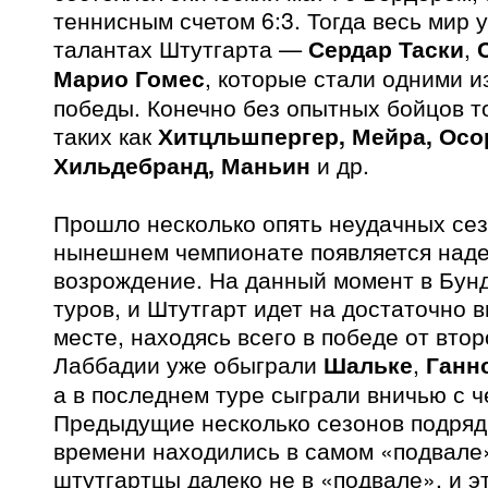
теннисным счетом 6:3. Тогда весь мир 
талантах Штутгарта —
Сердар Таски
,
Марио Гомес
, которые стали одними и
победы. Конечно без опытных бойцов т
таких как
Хитцльшпергер, Мейра, Осо
Хильдебранд, Маньин
и др.
Прошло несколько опять неудачных сезо
нынешнем чемпионате появляется над
возрождение. На данный момент в Бун
туров, и Штутгарт идет на достаточно
месте, находясь всего в победе от вто
Лаббадии уже обыграли
Шальке
,
Ганн
а в последнем туре сыграли вничью с 
Предыдущие несколько сезонов подряд
времени находились в самом «подвале
штутгартцы далеко не в «подвале», и э