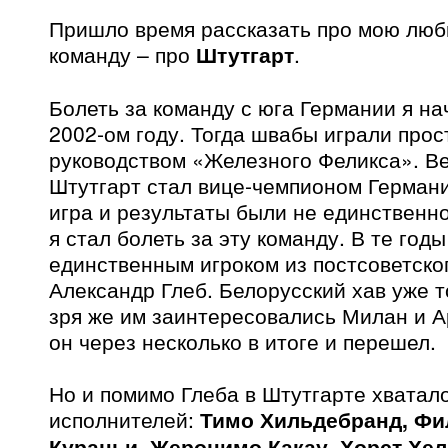
Пришло время рассказать про мою лю
команду – про
Штутгарт
.
Болеть за команду с юга Германии я на
2002-ом году. Тогда швабы играли прос
руководством «Железного Феликса». Ве
Штутгарт стал вице-чемпионом Герман
игра и результаты были не единственн
я стал болеть за эту команду. В те год
единственным игроком из постсоветско
Александр Глеб. Белорусский хав уже то
зря же им заинтересовались Милан и А
он через несколько в итоге и перешел.
Но и помимо Глеба в Штутгарте хватал
исполнителей:
Тимо Хильдебранд, Фи
Кураньи, Жеронимо Какау, Хорст Хел