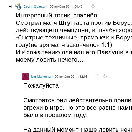
Count_Quantum
05 ноября 2011, 00:48
Интересный топик, спасибо.
Смотрел матч Штутгарта против Борус
действующего чемпиона, и швабы хор
-быстрые техничные, прямо как и Бору
году(не зря матч закончился 1:1).
И к сожалению для нашего Павлуши в т
моему ловить нечего…
igor-bianconeri
05 ноября 2011, 12:08
Пожалуйста!
Смотрятся они действительно прили
огрехи в игре, но это все равно нам
было в прошлом году.
На данный момент Паше ловить нече