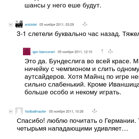
шансы у него еше будут.
aristotel
05 ноября 2011, 03:29
3-1 слетели буквально час назад. Тяже
igor-bianconeri
05 ноября 2011, 12:10
Это да. Бундеслига во всей красе. 
ничейку с чемпионом и слить одному
аутсайдеров. Хотя Майнц по игре не
сильно слабенький. Кроме Иваншица
больше особо и некому играть.
footballmaster
05 ноября 2011, 10:26
Спасибо! люблю почитать о Германии. 
четырьмя нападающими удивляет…