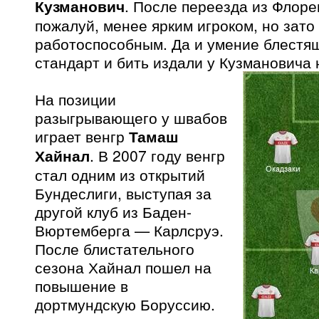
Кузманович
. После переезда из Флоре
пожалуй, менее ярким игроком, но зат
работоспособным. Да и умение блестя
стандарт и бить издали у Кузмановича 
На позиции
разыгрывающего у швабов
играет венгр
Тамаш
Хайнал
. В 2007 году венгр
стал одним из открытий
Бундеслиги, выступая за
другой клуб из Баден-
Вюртемберга — Карлсруэ.
После блистательного
сезона Хайнал пошел на
повышение в
дортмундскую Боруссию.