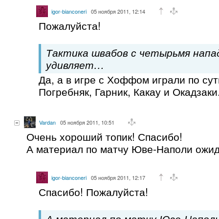
igor-bianconeri
05 ноября 2011, 12:14
Пожалуйста!
Тактика швабов с четырьмя нап
удивляет…
Да, а в игре с Хоффом играли по сут
Погребняк, Гарник, Какау и Окадзаки
Vardan
05 ноября 2011, 10:51
Очень хороший топик! Спасибо!
А материал по матчу Юве-Наполи ожида
igor-bianconeri
05 ноября 2011, 12:17
Спасибо! Пожалуйста!
А материал по матчу Юве-Наполи