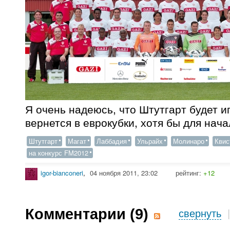
Я очень надеюсь, что Штутгарт будет и
вернется в еврокубки, хотя бы для нача
Штутгарт
Магат
Лаббадия
Ульрайх
Молинаро
Квис
на конкурс FM2012
igor-bianconeri
,
04 ноября 2011, 23:02
рейтинг:
+12
Комментарии (
9
)
свернуть