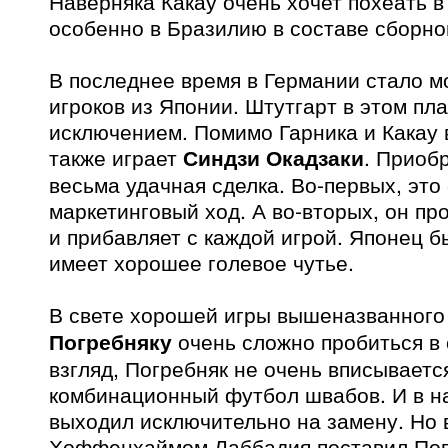
Наверняка Какау очень хочет похеать в
особенно в Бразилию в составе сборно
В последнее время в Германии стало м
игроков из Японии. Штутгарт в этом пла
исключением. Помимо Гарника и Какау 
также играет
Синдзи Окадзаки
. Приоб
весьма удачная сделка. Во-первых, это
маркетинговый ход. А во-вторых, он пр
и прибавляет с каждой игрой. Японец б
имеет хорошее голевое чутье.
В свете хорошей игры вышеназванного
Погребняку
очень сложно пробиться в 
взгляд, Погребняк не очень вписываетс
комбинационный футбол швабов. И в н
выходил исключительно на замену. Но в
Хоффенхаймом Лаббадия поставил Пог