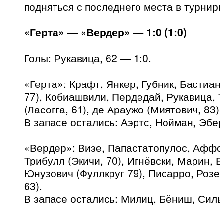
подняться с последнего места в турнир
«Герта» — «Вердер» — 1:0 (1:0)
Голы: Рукавица, 62 — 1:0.
«Герта»: Крафт, Янкер, Губник, Бастиа
77), Кобиашвили, Пердедай, Рукавица, 
(Ласогга, 61), де Араужо (Миятович, 83)
В запасе остались: Аэртс, Нойман, Эбе
«Вердер»: Визе, Папастатопулос, Аффо
Трибулл (Экичи, 70), Игнёвски, Марин,
Юнузович (Фуллкруг 79), Писарро, Розе
63).
В запасе остались: Милиц, Бёниш, Сил