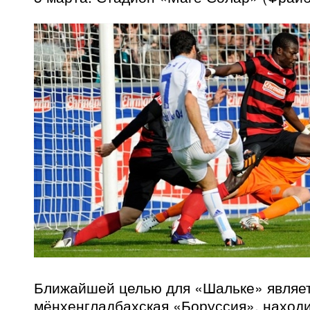
Ближайшей целью для «Шальке» являе
мёнхенгладбахская «Боруссия», находи