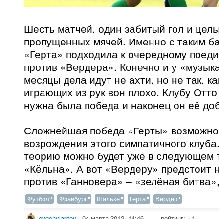
Шесть матчей, один забитый гол и цел
пропущенных мячей. Именно с таким б
«Герта» подходила к очередному поеди
против «Вердера». Конечно и у «музык
месяцы дела идут не ахти, но не так, ка
играющих из рук вон плохо. Клубу Отто
нужна была победа и наконец он её до
Сложнейшая победа «Герты» возможно
возрождения этого симпатичного клуба
теорию можно будет уже в следующем т
«Кёльна». А вот «Вердеру» предстоит 
против «Ганновера» – «зелёная битва», 
Футбол
Фрайбург
Шальке
Герта
Вердер
evgenylaptev
,
04 марта 2012, 14:46
рейтинг:
+1