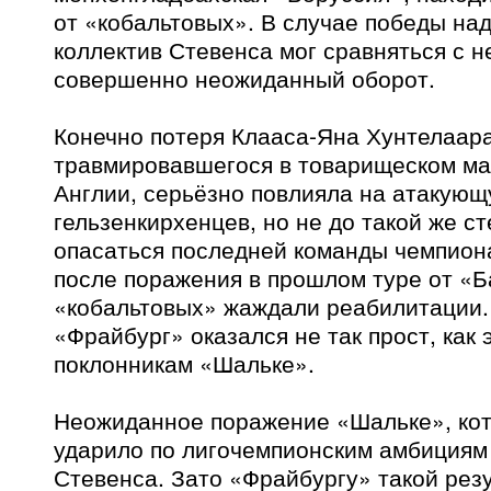
от «кобальтовых». В случае победы на
коллектив Стевенса мог сравняться с н
совершенно неожиданный оборот.
Конечно потеря Клааса-Яна Хунтелаара
травмировавшегося в товарищеском ма
Англии, серьёзно повлияла на атакую
гельзенкирхенцев, но не до такой же с
опасаться последней команды чемпиона
после поражения в прошлом туре от «
«кобальтовых» жаждали реабилитации. 
«Фрайбург» оказался не так прост, как 
поклонникам «Шальке».
Неожиданное поражение «Шальке», кот
ударило по лигочемпионским амбициям
Стевенса. Зато «Фрайбургу» такой рез