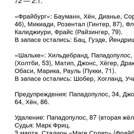
72 — 2:1.
«Фрайбург»: Бауманн, Хён, Дианье, Сор
46), Микиади, Розентал (Гинтер, 87), Ф
Калиджиури, Фрайс (Райзингер, 79).
В запасе остались: Бац, Гуэде, Йендри
«Шальке»: Хильдебранд, Пападопулос,
(Холтби, 53), Матип, Джонс, Хёгер, Драк
Обаси, Марика, Рауль (Пукки, 71).
В запасе остались: Шобер, Хогланд, Уч
Предупреждения: Пападопулос, 34, Джо
64, Хён, 86.
Удаление: Пападопулос, 87 (вторая жёл
Судья: Марк Фриц.
3 марта. Стадион «Маге Солар» (Фрайб