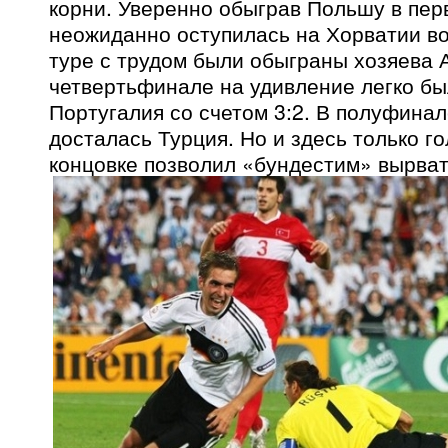
корни. Уверенно обыграв Польшу в пер
неожиданно оступилась на Хорватии во
туре с трудом были обыграны хозяева А
четвертьфинале на удивление легко б
Португалия со счетом 3:2. В полуфина
досталась Турция. Но и здесь только г
концовке позволил «бундестим» вырвать