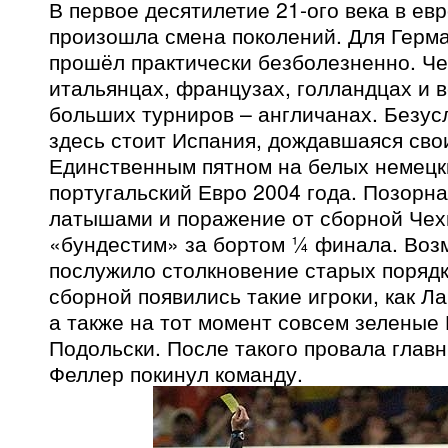
В первое десятилетие 21-ого века в е
произошла смена поколений. Для Герма
прошёл практически безболезненно. Че
итальянцах, французах, голландцах и 
больших турниров – англичанах. Безус
здесь стоит Испания, дождавшаяся сво
Единственным пятном на белых немецк
португальский Евро 2004 года. Позорна
латышами и поражение от сборной Чех
«бундестим» за бортом ¼ финала. Воз
послужило столкновение старых порядк
сборной появились такие игроки, как Л
а также на тот момент совсем зеленые
Подольски. После такого провала глав
Феллер покинул команду.