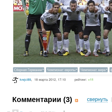
Сборная Германии
Чемпионат европы
Чемпионат мира
krejci89
,
18 марта 2012, 17:10
рейтинг:
+11
Комментарии (
3
)
свернуть