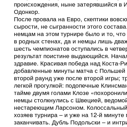
происхождения, ныне затерявшийся в 
Одонкор.
После провала на Евро, скептики вовсю
сырости, не сыгранности этого состава
немцам на этом турнире было и то, чт
в родных стенах, да и немцы лишь два
шесть чемпионатов оступались в четве
результат поистине выдающийся. Начал
здравие. Красивая победа над Коста-Ри
добавленные минуты матча с Польшей
второй раунд уже после второй игры; т
легкой прогулкой: подопечные Клинсма
тайме двумя голами Клозе «похоронили
немцы столкнулись с Швецией, ведомо
нестареющим Ларсоном. Колоссальный
хозяев турнира – и уже на 12-й минуте
заканчивать. Дубль Подольски – и интр