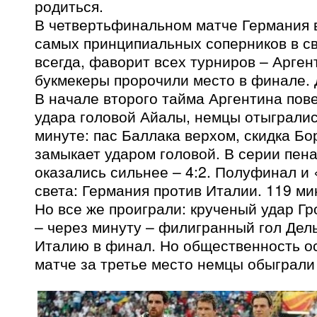
родиться.
В четвертьфинальном матче Германия 
самых принципиальных соперников в св
всегда, фаворит всех турниров – Арген
букмекеры пророчили место в финале.
В начале второго тайма Аргентина пове
удара головой Айалы, немцы отыгралис
минуте: пас Баллака верхом, скидка Бо
замыкает ударом головой. В серии пен
оказались сильнее – 4:2. Полуфинал и 
света: Германия против Италии. 119 мин
Но все же проиграли: крученый удар Гр
– через минуту – филигранный гол Дел
Италию в финал. Но общественность ос
матче за третье место немцы обыграли