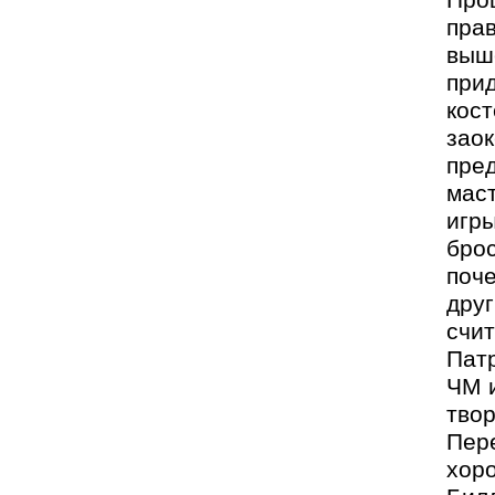
прав
выш
при
кос
зао
пре
маст
игр
брос
поч
друг
счит
Патр
ЧМ и
твор
Пер
хоро
Бил