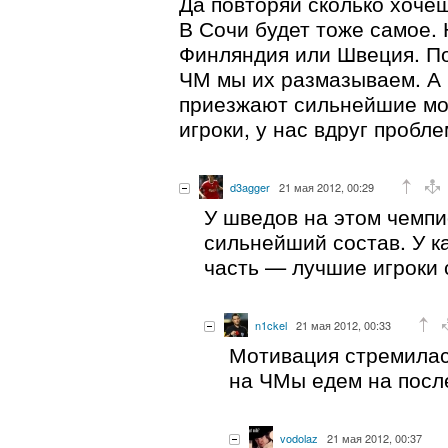
Да повторяй сколько хоче
В Сочи будет тоже самое. 
Финляндия или Швеция. По
ЧМ мы их размазываем. А 
приезжают сильнейшие м
игроки, у нас вдруг пробле
d3agger
21 мая 2012, 00:29
У шведов на этом чемп
сильнейший состав. У 
часть — лучшие игроки 
n1ckel
21 мая 2012, 00:33
Мотивация стремилас
на ЧМы едем на посл
vodolaz
21 мая 2012, 00:37