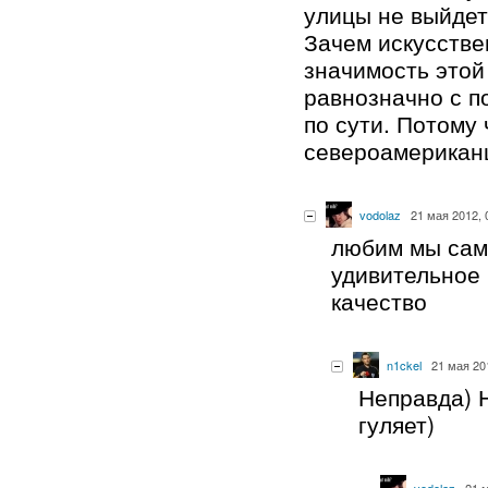
улицы не выйдет
Зачем искусстве
значимость это
равнозначно с п
по сути. Потому 
североамериканц
vodolaz
21 мая 2012, 
любим мы сам
удивительное
качество
n1ckel
21 мая 20
Неправда) 
гуляет)
vodolaz
21 