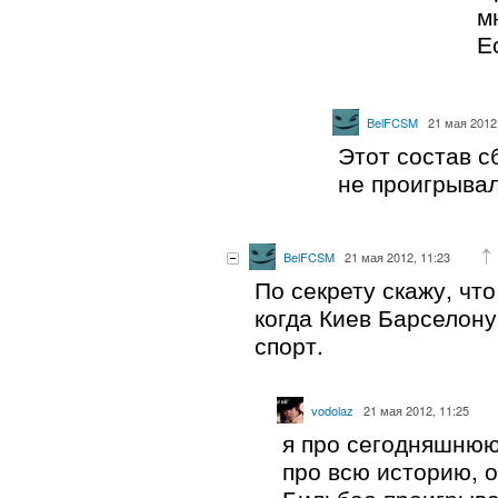
м
Е
BelFCSM
21 мая 2012
Этот состав с
не проигрывал
BelFCSM
21 мая 2012, 11:23
По секрету скажу, чт
когда Киев Барселону
спорт.
vodolaz
21 мая 2012, 11:25
я про сегодняшню
про всю историю, о
Бильбао проигрыва