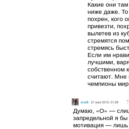
Какие они там 
ниже даже. То
похрен, кого 
привезти, пох
вылетев из ку
стремятся пом
стремясь быст
Если им нрави
лучшими, варя
собственном к
считают. Мне
чемпионы мир
enot8
21 мая 2012, 01:29
Думаю, «О» — слиш
запредельной я бы 
мотивация — лишь 