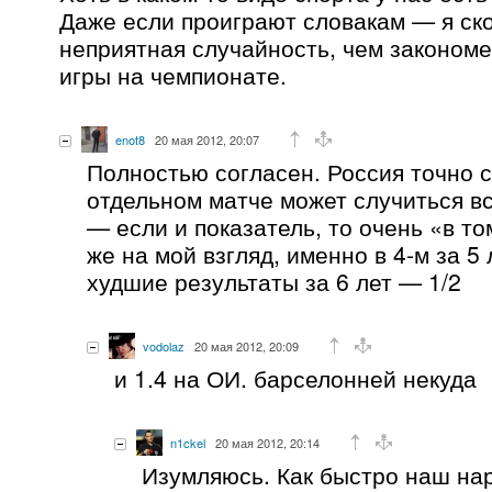
Даже если проиграют словакам — я ско
неприятная случайность, чем законом
игры на чемпионате.
enot8
20 мая 2012, 20:07
Полностью согласен. Россия точно с
отдельном матче может случиться вс
— если и показатель, то очень «в т
же на мой взгляд, именно в 4-м за 5
худшие результаты за 6 лет — 1/2
vodolaz
20 мая 2012, 20:09
и 1.4 на ОИ. барселонней некуда
n1ckel
20 мая 2012, 20:14
Изумляюсь. Как быстро наш на