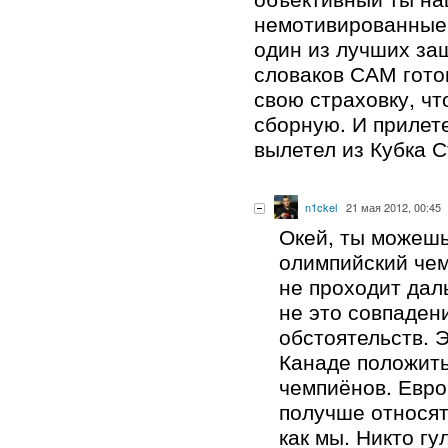
немотивированные
один из лучших за
словаков САМ гото
свою страховку, чт
сборную. И прилет
вылетел из Кубка С
n1ckel
21 мая 2012, 00:45
Окей, ты можешь
олимпийский чем
не проходит дал
не это совпаден
обстоятельств. 
Канаде положить
чемпиёнов. Евро
получше относятс
как мы. Никто гу