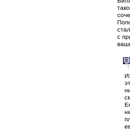
так
соче
Поп
стал
с п
ваш
И
э
н
с
Е
н
п
е