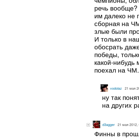
речь вообще? 
им далеко не 
сборная на ЧМ
злые были про
И только в на
обосрать даж
победы, только
какой-нибудь 
поехал на ЧМ.
vodolaz
21 мая 2
ну так пон
на других р
d3agger
21 мая 2012, 
Финны в прош