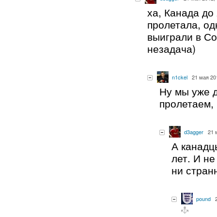
ха, Канада до
пролетала, од
выиграли в Со
незадача)
n1ckel
21 мая 20
Ну мы уже 
пролетаем, 
d3agger
21 
А канадц
лет. И не
ни стран
pound