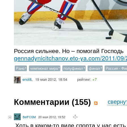
Россия сильнее. Но – помогай Господь
gennadynicitchanov.eto-ya.com/2011/09/
Рано
чемпионат мира
полуфинал
финал
Россия - Ф
enot8
,
19 мая 2012, 18:54
рейтинг:
+7
Комментарии (
155
)
сверну
BelFCSM
20 мая 2012, 19:52
Хоть в каком-то виде спорта у нас ест