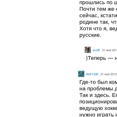
прошлись по 
Почти тем же 
сейчас, кстати
родине так, ч
Хотя что я, в
русские.
enot8
21 мая 201
)Теперь — 
BelFCSM
21 мая 2012
Где-то был ко
на проблемы д
Так и здесь. 
позиционирова
ведущую хокк
нужно играть н