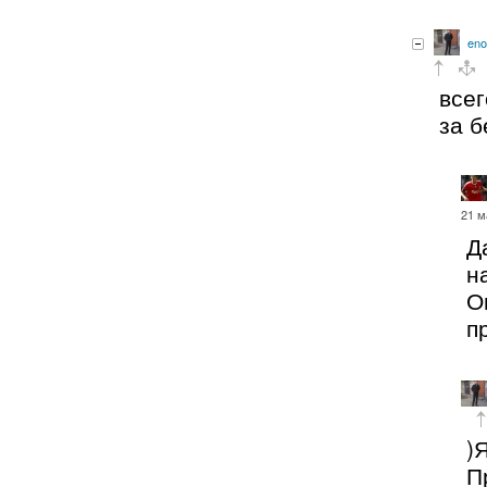
eno
всег
за б
21 м
Д
н
О
п
)
П