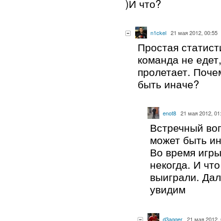
)И что?
n1ckel
21 мая 2012, 00:55
Простая статист
команда не едет
пролетает. Поче
быть иначе?
enot8
21 мая 2012, 01
Встречный воп
может быть и
Во время игры
некогда. И чт
выиграли. Да
увидим
d3agger
21 мая 2012, 