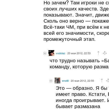
Но зачем? Там игроки не с
своих лучших качеств. Зде
показывают. Значит, движе
Сколь оно верно — покаже
Всё-таки ЧМ, при всём к н
всей его значимости, ско
промежуточный этап.
vodolaz
20 мая 2012, 22:53
что трудно называть «
команду, которую разма
enot8
20 мая 2012, 22:55
Это — образно. Я бы 
имеет право. Кстати,
иногда проигрывает. 
бывает размазана