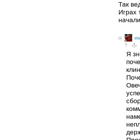
Так ве
Играх 
начали
d3a
Я зн
поче
кли
Поч
Ове
успе
сбор
ком
наме
непл
дер
Про