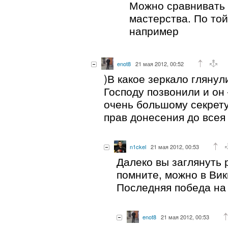
Можно сравнивать 
мастерства. По той
например
enot8
21 мая 2012, 00:52
)В какое зеркало гляну
Господу позвонили и он
очень большому секрету
прав донесения до всея
n1ckel
21 мая 2012, 00:53
Далеко вы заглянуть 
помните, можно в Вик
Последняя победа на
enot8
21 мая 2012, 00:53