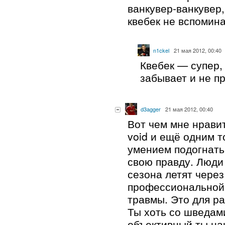
ванкувер-ванкувер,
квебек не вспомин
n1ckel
21 мая 2012, 00:40
Квебек — супер,
забывает и не п
d3agger
21 мая 2012, 00:40
Вот чем мне нравит
void и ещё одним т
умением подогнать
свою правду. Люди
сезона летят через
профессиональной 
травмы. Это для ра
Ты хоть со шведами
объективный ты на