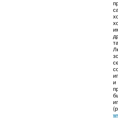
п
с
х
х
и
д
т
Л
з
с
с
и
и
п
б
и
(
w