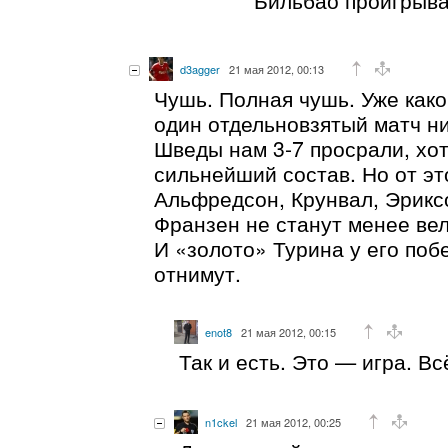
d3agger
21 мая 2012, 00:13
Чушь. Полная чушь. Уже како
один отдельновзятый матч ни
Шведы нам 3-7 просрали, хо
сильнейший состав. Но от эт
Альфредсон, Крунвал, Эрикс
Франзен не станут менее ве
И «золото» Турина у его поб
отнимут.
enot8
21 мая 2012, 00:15
Так и есть. Это — игра. В
n1ckel
21 мая 2012, 00:25