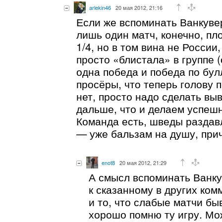
arlekin46
20 мая 2012, 21:16
Если же вспоминать Ванкувер
лишь один матч, конечно, пло
1/4, но в том вина не России
просто «блистала» в группе 
одна победа и победа по бул
просёры, что теперь голову 
нет, просто надо сделать вы
дальше, что и делаем успеш
Команда есть, шведы разда
— уже бальзам на душу, прич
enot8
20 мая 2012, 21:29
А смысл вспоминать Ванк
к сказанному в других ко
и то, что слабые матчи бы
хорошо помню ту игру. Мо