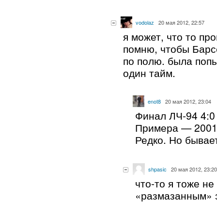
vodolaz
20 мая 2012, 22:57
я может, что то про
помню, чтобы Барс
по полю. была попы
один тайм.
enot8
20 мая 2012, 23:04
Финал ЛЧ-94 4:0
Примера — 2001 
Редко. Но бывае
shpasic
20 мая 2012, 23:20
что-то я тоже н
«размазанным» э