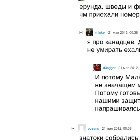
ерунда. шведы и 
чм приехали номер
n1ckel
21 мая 2012, 00:38
я про канадцев. 
не умирать ехал
d3agger
21 мая 2012, 
И потому Малк
не значащем 
Потому готов
нашими защит
напрашиваясь
oceans
21 мая 2012, 00:38
знатоки собрались 