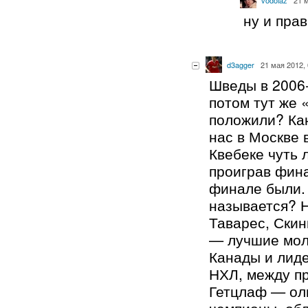
ну и пра
d3agger
21 мая 2012, 
Шведы в 2006
потом тут же 
положили? Ка
нас в Москве 
Квебеке чуть 
проиграв фина
финале были.
называется? 
Таварес, Скин
— лучшие мол
Канады и лиде
НХЛ, между пр
Гетцлаф — ол
чемпионы, обл