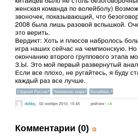
китайцев было не столь безоговорочным
женская команда по волейболу) Возмож
звоночек, показывающий, что безогово
2008 была лишь разовой вспышкой. Оче
это верить.
Вердикт: Хоть и плюсов набролось бо
игра наших сейчас на чемпионскую. Но 
окончанию второго группового этапа м
З.Ы. Это мой первый развернутый анал
Если все плохо, не ругайтесь, я буду с
каждый раз все лучше.
Сборная России
Чемпионат мира
Волейбол.
dobby
,
02 ноября 2010, 15:45
рейтинг:
+4
Комментарии (
0
)