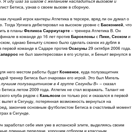
. Я иду шаг за шагом с желанием насладиться вызовом и
олист Бетиса, узнав о своем вызове в сборную.
как лучший игрок кантеры Атлетика в терсере, вряд ли он думал о
ую. Тогда Ургиага дебютировал на высоком уровне с
Басконией
, что
ить в планы
Феликса Сарриугарте
– тренера Атлетика В. Он
 финале в команде до 16 лет против
Барселоны
с
Пике, Сеском
и
еском, однако Беньяту сложно было сделать скачок из дубля в
в первой команде в Садаре против
Осасуны
29 октября 2006 года.
Капаррос
не был заинтересован в его услугах, и Беньят вернулся в
для него местом работы будет
Конкенсе
, куда полузащитник
адой тренер Бетиса был очарован его игрой. Это был Мигель
 лучшим полузащитником в 4 группе Сегунды В
» – сказал
Бетиса летом 2009 года. Атлетик не стал возражать. Талант не
ского клуба рядом с
Каньясом
он только рос и оказался в первой
 вылет в Сегунду, потерянная возможность вернуться на
ред, закончив основным футболистом Бетиса в счастливый момент
грах в Сегунде.
н заработал себе имя уже в испанской элите, выделяясь своим
чные длинные передачи, хорошим отбором и классным