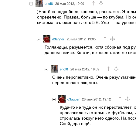
enot8
26 мая 2012, 19:00
)Настёна подробнее, конечно, расскажет. Я толь
определено. Правда, больше — по клубам. Но он
система, заложенная лет с 5-6. Уже — на уровн
d3agger
26 мая 2012, 19:05
Голландцы, разумеется, хотя сборная под р
данном тезисе. Кстати, в хоккее такая же си
enot8
26 мая 2012, 19:09
Очень перспективно. Очень результативно
переставляет акценты.
d3agger
26 мая 2012, 19:12
Куда-то не туда он их переставляет, 
прославилась тотальным футболом, и
строилась вокруг него одного. На п
Снейдера ещй.