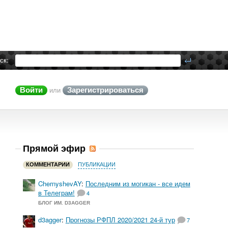
ск:
Войти
Зарегистрироваться
или
Прямой эфир
КОММЕНТАРИИ
ПУБЛИКАЦИИ
ChernyshevAY
:
Последним из могикан - все идем
в Телеграм!
4
БЛОГ ИМ. D3AGGER
d3agger
:
Прогнозы РФПЛ 2020/2021 24-й тур
7