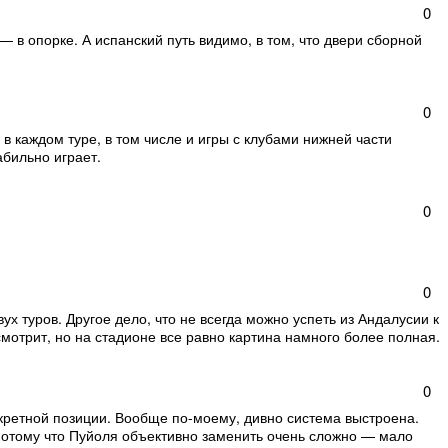
0
— в опорке. А испанский путь видимо, в том, что двери сборной
0
 в каждом туре, в том числе и игры с клубами нижней части
абильно играет.
0
0
ух туров. Другое дело, что не всегда можно успеть из Андалусии к
смотрит, но на стадионе все равно картина намного более полная.
0
кретной позиции. Вообще по-моему, дивно система выстроена.
потому что Пуйоля объективно заменить очень сложно — мало