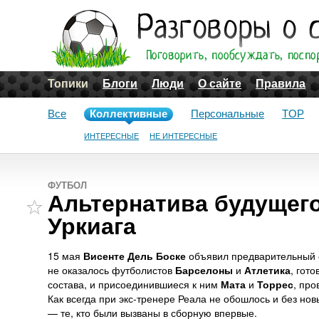
Топики
Блоги
Люди
О сайте
Правила
Все
Коллективные
Персональные
TOP
ИНТЕРЕСНЫЕ
НЕ ИНТЕРЕСНЫЕ
ФУТБОЛ
Альтернатива будущего
Уркиага
15 мая
Висенте Дель Боске
объявил предварительный 
не оказалось футболистов
Барселоны
и
Атлетика
, гот
состава, и присоединившиеся к ним
Мата
и
Торрес
, пр
Как всегда при экс-тренере Реала не обошлось и без но
— те, кто были вызваны в сборную впервые.