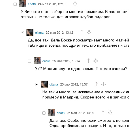
enot8
24 мая 2012, 12:19
У Висенте есть выбор по многим позициям. В частности 
открыты не только для игроков клубов-лидеров
gitana
25 мая 2012, 13:12
Да, все так. Дель Боске просматривает много матчей
таблицы и всегда поощряет тех, кто прибавляет и ст
enot8
25 мая 2012, 13:14
??? Многие идут в одно время. Потом в записи?
gitana
25 мая 2012, 13:57
Не так и много, за исключением последних дв
примеру в Мадрид. Скорее всего и в записи 
enot8
25 мая 2012, 14:00
Да знаю. Особенно если смотреть по кон
Одна проблемная позиция. И то, только 