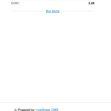
БОКС
2.28
Все блоги
© Powered by
LiveStreet CMS