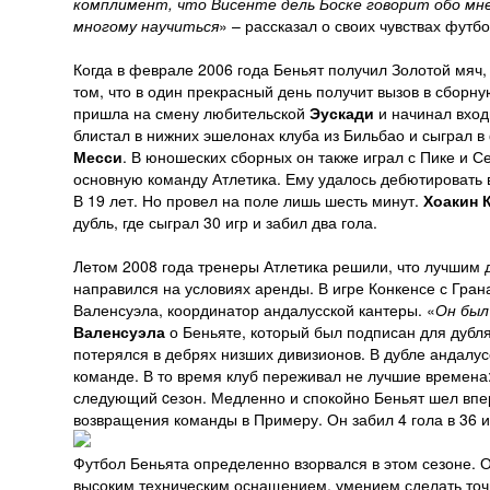
комплимент, что Висенте дель Боске говорит обо мне
многому научиться
» – рассказал о своих чувствах футб
Когда в феврале 2006 года Беньят получил Золотой мяч, 
том, что в один прекрасный день получит вызов в сборн
пришла на смену любительской
Эускади
и начинал вход
блистал в нижних эшелонах клуба из Бильбао и сыграл в
Месси
. В юношеских сборных он также играл с Пике и С
основную команду Атлетика. Ему удалось дебютировать 
В 19 лет. Но провел на поле лишь шесть минут.
Хоакин 
дубль, где сыграл 30 игр и забил два гола.
Летом 2008 года тренеры Атлетика решили, что лучшим 
направился на условиях аренды. В игре Конкенсе с Гран
Валенсуэла, координатор андалусской кантеры. «
Он был
Валенсуэла
о Беньяте, который был подписан для дубля 
потерялся в дебрях низших дивизионов. В дубле андалус
команде. В то время клуб переживал не лучшие времена:
следующий cезон. Медленно и спокойно Беньят шел впе
возвращения команды в Примеру. Он забил 4 гола в 36 и
Футбол Беньята определенно взорвался в этом сезоне. О
высоким техническим оснащением, умением сделать то