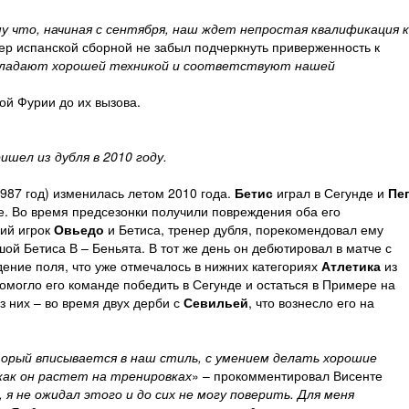
 что, начиная с сентября, наш ждет непростая квалификация 
енер испанской сборной не забыл подчеркнуть приверженность к
бладают хорошей техникой и соответствуют нашей
ой Фурии до их вызова.
шел из дубля в 2010 году.
1987 год) изменилась летом 2010 года.
Бетис
играл в Сегунде и
Пе
е. Во время предсезонки получили повреждения оба его
ший игрок
Овьедо
и Бетиса, тренер дубля, порекомендовал ему
ой Бетиса В – Беньята. В тот же день он дебютировал в матче с
дение поля, что уже отмечалось в нижних категориях
Атлетика
из
помогло его команде победить в Сегунде и остаться в Примере на
из них – во время двух дерби с
Севильей
, что вознесло его на
оторый вписывается в наш стиль, с умением делать хорошие
 как он растет на тренировках
» – прокомментировал Висенте
 я не ожидал этого и до сих не могу поверить. Для меня