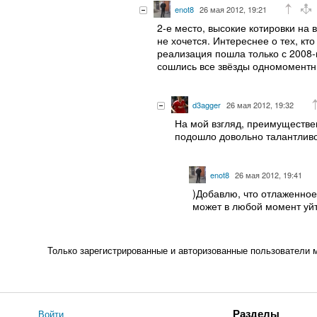
enot8
26 мая 2012, 19:21
2-е место, высокие котировки на 
не хочется. Интереснее о тех, кт
реализация пошла только с 2008-г
сошлись все звёзды одномоментнн
d3agger
26 мая 2012, 19:32
На мой взгляд, преимуществе
подошло довольно талантливо
enot8
26 мая 2012, 19:41
)Добавлю, что отлаженное
может в любой момент уйт
Только зарегистрированные и авторизованные пользователи 
Войти
Разделы