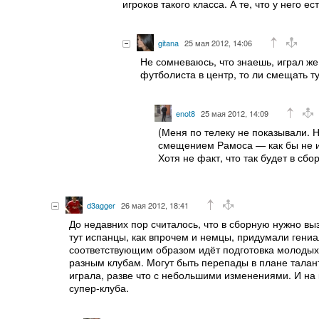
игроков такого класса. А те, что у него 
gitana
25 мая 2012, 14:06
Не сомневаюсь, что знаешь, играл же
футболиста в центр, то ли смещать т
enot8
25 мая 2012, 14:09
(Меня по телеку не показывали. 
смещением Рамоса — как бы не ид
Хотя не факт, что так будет в сб
d3agger
26 мая 2012, 18:41
До недавних пор считалось, что в сборную нужно выз
тут испанцы, как впрочем и немцы, придумали гениа
соответствующим образом идёт подготовка молодых 
разным клубам. Могут быть перепады в плане талант
играла, разве что с небольшими изменениями. И на 
супер-клуба.