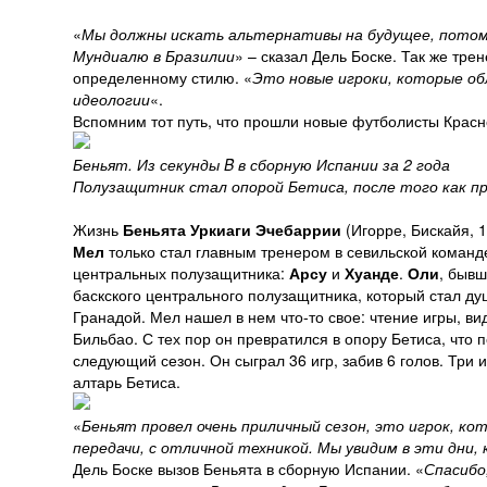
«
Мы должны искать альтернативы на будущее, потому
Мундиалю в Бразилии
» – сказал Дель Боске. Так же тр
определенному стилю. «
Это новые игроки, которые о
идеологии
«.
Вспомним тот путь, что прошли новые футболисты Красн
Беньят. Из секунды B в сборную Испании за 2 года
Полузащитник стал опорой Бетиса, после того как при
Жизнь
Беньята Уркиаги Эчебаррии
(Игорре, Бискайя, 
Мел
только стал главным тренером в севильской команд
центральных полузащитника:
Арсу
и
Хуанде
.
Оли
, быв
баскского центрального полузащитника, который стал душ
Гранадой. Мел нашел в нем что-то свое: чтение игры, ви
Бильбао. С тех пор он превратился в опору Бетиса, что 
следующий сезон. Он сыграл 36 игр, забив 6 голов. Три 
алтарь Бетиса.
«
Беньят провел очень приличный сезон, это игрок, к
передачи, с отличной техникой. Мы увидим в эти дни,
Дель Боске вызов Беньята в сборную Испании. «
Спасибо,