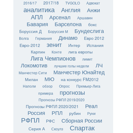
2017/18
2016/17
TVGOLO
Адвокат
аналитика
Англия
Анжи
АПЛ
Арсенал
Аршавин
Бавария
Барселона
бокс
Бундеслига
Боруссия Д
Боруссия М
Динамо
Евро 2012
Волга
Германия
зенит
Евро-2012
Интер
Испания
Карпин
лига европы
Конте
Лига Чемпионов
лимит
Локомотив
ЛЧ
лучшие голы недели
Манчестер Юнайтед
Манчестер Сити
МЮ
Милан
на конкурс FM2012
Наполи
обзор
Опрос
Премьер-Лига
прогнозы
примера
Прогнозы РФПЛ 2019/2020
Реал
Прогнозы РФПЛ 2020/2021
Россия
РПЛ
рубин
Руни
РФПЛ
Сборная России
РФС
Спартак
Серия А
Скоулз