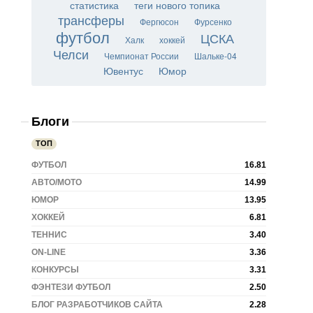
статистика
теги нового топика
трансферы
Фергюсон
Фурсенко
футбол
ЦСКА
Халк
хоккей
Челси
Чемпионат России
Шальке-04
Ювентус
Юмор
Блоги
ТОП
ФУТБОЛ
16.81
АВТО/МОТО
14.99
ЮМОР
13.95
ХОККЕЙ
6.81
ТЕННИС
3.40
ON-LINE
3.36
КОНКУРСЫ
3.31
ФЭНТЕЗИ ФУТБОЛ
2.50
БЛОГ РАЗРАБОТЧИКОВ САЙТА
2.28