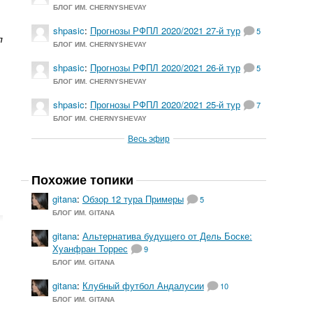
БЛОГ ИМ. CHERNYSHEVAY
shpasic
:
Прогнозы РФПЛ 2020/2021 27-й тур
5
л
БЛОГ ИМ. CHERNYSHEVAY
shpasic
:
Прогнозы РФПЛ 2020/2021 26-й тур
5
БЛОГ ИМ. CHERNYSHEVAY
shpasic
:
Прогнозы РФПЛ 2020/2021 25-й тур
7
БЛОГ ИМ. CHERNYSHEVAY
Весь эфир
Похожие топики
gitana
:
Обзор 12 тура Примеры
5
БЛОГ ИМ. GITANA
gitana
:
Альтернатива будущего от Дель Боске:
Хуанфран Торрес
9
БЛОГ ИМ. GITANA
gitana
:
Клубный футбол Андалусии
10
БЛОГ ИМ. GITANA