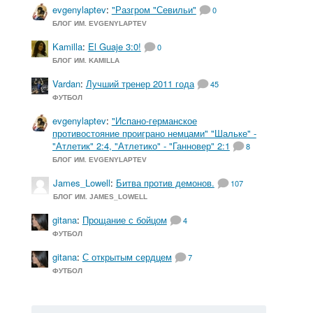
evgenylaptev
:
"Разгром "Севильи"
0
БЛОГ ИМ. EVGENYLAPTEV
Kamilla
:
El Guaje 3:0!
0
БЛОГ ИМ. KAMILLA
Vardan
:
Лучший тренер 2011 года
45
ФУТБОЛ
evgenylaptev
:
"Испано-германское
противостояние проиграно немцами" "Шальке" -
"Атлетик" 2:4, "Атлетико" - "Ганновер" 2:1
8
БЛОГ ИМ. EVGENYLAPTEV
James_Lowell
:
Битва против демонов.
107
БЛОГ ИМ. JAMES_LOWELL
gitana
:
Прощание с бойцом
4
ФУТБОЛ
gitana
:
С открытым сердцем
7
ФУТБОЛ