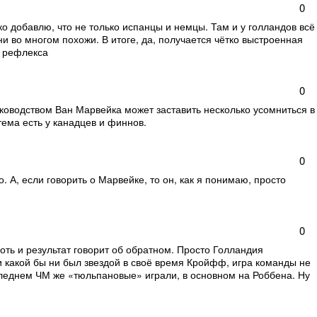
0
ко добавлю, что не только испанцы и немцы. Там и у голландов всё
и во многом похожи. В итоге, да, получается чётко выстроенная
е рефлекса
0
уководством Ван Марвейка может заставить несколько усомниться в
стема есть у канадцев и финнов.
0
. А, если говорить о Марвейке, то он, как я понимаю, просто
0
хоть и результат говорит об обратном. Просто Голландия
 какой бы ни был звездой в своё время Кройфф, игра команды не
оследнем ЧМ же «тюльпановые» играли, в основном на Роббена. Ну