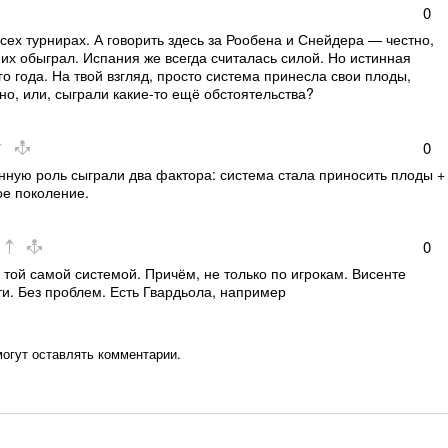
0
всех турнирах. А говорить здесь за Рообена и Снейдера — честно,
о их обыграл. Испания же всегда считалась силой. Но истинная
о года. На твой взгляд, просто система принесла свои плоды,
о, или, сыграли какие-то ещё обстоятельства?
0
нную роль сыграли два фактора: система стала приносить плоды +
е поколение.
0
 той самой системой. Причём, не только по игрокам. Висенте
и. Без проблем. Есть Гвардьола, например
могут оставлять комментарии.