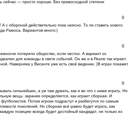
есть сейчас — просто хороши. Без превосходной степени
0
! А с обороной действительно пока неясно. То ли ставить нового
уда Рамоса. Вариантов много;)
0
Немногое потеряло общество, если честно. А вариант ос
еален для команды в свете событий. Он же и в Реале так играет.
орной. Наверняка у Висенте уже есть своё видение. )В играх покажет
0
ывать сильнейших, а уж там думать, как и во что с ними играть. Но
льную вещь: заранее определяется, как играет сборная. И
футболистов. Потом игроки подрастут и разбегутся по самым
ливости поколений. Но сборная всё равно будет играть, как
каждую позицию всегда будет достойный кандидат, не только из