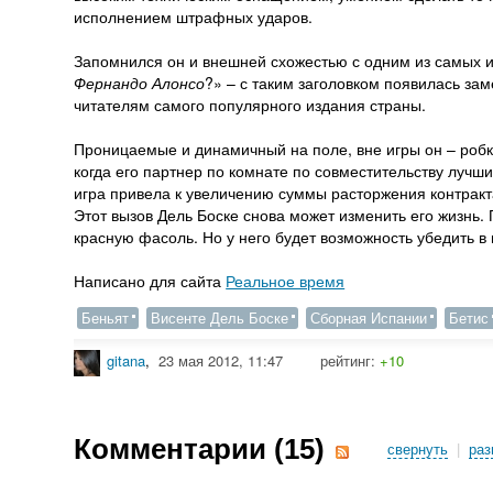
исполнением штрафных ударов.
Запомнился он и внешней схожестью с одним из самых и
Фернандо Алонсо
?» – с таким заголовком появилась зам
читателям самого популярного издания страны.
Проницаемые и динамичный на поле, вне игры он – робки
когда его партнер по комнате по совместительству лучш
игра привела к увеличению суммы расторжения контракта 
Этот вызов Дель Боске снова может изменить его жизнь. 
красную фасоль. Но у него будет возможность убедить в 
Написано для сайта
Реальное время
Беньят
Висенте Дель Боске
Сборная Испании
Бетис
gitana
,
23 мая 2012, 11:47
рейтинг:
+10
Комментарии (
15
)
свернуть
|
раз