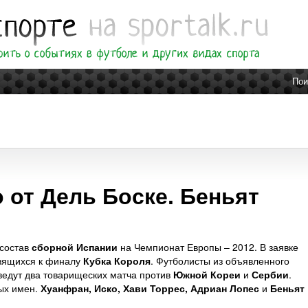
Пои
 от Дель Боске. Беньят
состав
сборной Испании
на Чемпионат Европы – 2012. В заявке
овящихся к финалу
Кубка Короля
. Футболисты из объявленного
оведут два товарищеских матча против
Южной Кореи
и
Сербии
.
вых имен.
Хуанфран, Иско, Хави Торрес, Адриан Лопес
и
Беньят