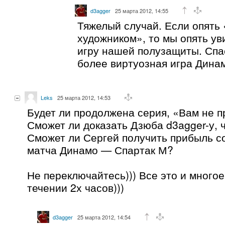
d3agger
25 марта 2012, 14:55
Тяжелый случай. Если опять
художником», то мы опять у
игру нашей полузащиты. Спа
более виртуозная игра Дина
Leks
25 марта 2012, 14:53
Будет ли продолжена серия, «Вам не п
Сможет ли доказать Дзюба d3agger-у, 
Сможет ли Сергей получить прибыль со
матча Динамо — Спартак М?
Не переключайтесь))) Все это и многое
течении 2х часов)))
d3agger
25 марта 2012, 14:54