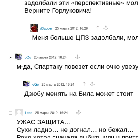
задолбали эти «перспективные» мол
Верните Горлуковича!
d3agger
25 марта 2012, 16:29
Меня больше ЦПЗ задолбали, мол
oQo
25 марта 2012, 16:24
м-да, Спартаку повезет если очко увез
oQo
25 марта 2012, 16:24
Дзюбу менять на Била может стоит
Leks
25 марта 2012, 16:24
УЖАС ЗАЩИТА…
Сухи ладно… не догнал… но бежал…
Рохо хотел сначала выбить мяч и прито