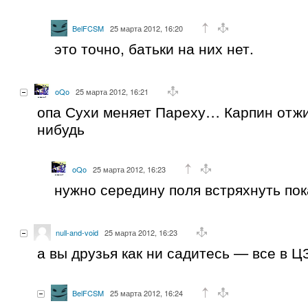
BelFCSM
25 марта 2012, 16:20
это точно, батьки на них нет.
oQo
25 марта 2012, 16:21
опа Сухи меняет Пареху… Карпин отжи
нибудь
oQo
25 марта 2012, 16:23
нужно середину поля встряхнуть пок
null-and-void
25 марта 2012, 16:23
а вы друзья как ни садитесь — все в Ц
BelFCSM
25 марта 2012, 16:24