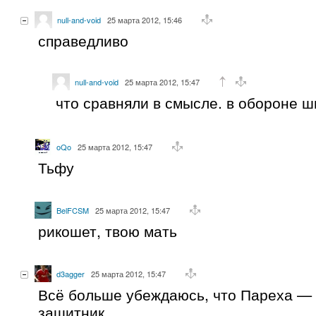
null-and-void
25 марта 2012, 15:46
справедливо
null-and-void
25 марта 2012, 15:47
что сравняли в смысле. в обороне ш
oQo
25 марта 2012, 15:47
Тьфу
BelFCSM
25 марта 2012, 15:47
рикошет, твою мать
d3agger
25 марта 2012, 15:47
Всё больше убеждаюсь, что Пареха —
защитник.