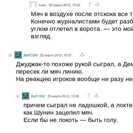
Leks
25 марта 2012, 15:42
Мяч в воздухе после отскока все т
Конечно журналистами будет разб
углом отлетел в ворота. — это м
взгляд.
BelFCSM
25 марта 2012, 15:37
Джуджак-то похоже рукой сыграл, а Де
пересек ли мяч линию.
На реакцию игроков вообще ни разу не
BelFCSM
25 марта 2012, 15:39
причем сыграл не ладошкой, а локте
как Шунин зацепил мяч.
Если бы не локоть — быть голу.