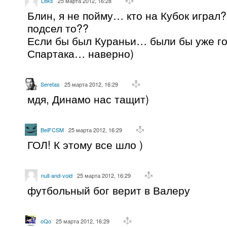
Leks
25 марта 2012, 16:28
Блин, я не пойму… кто на Кубок играл
подсел то??
Если бы был Кураньи… были бы уже го
Спартака… наверно)
Seretas
25 марта 2012, 16:29
мдя, Динамо нас тащит)
BelFCSM
25 марта 2012, 16:29
ГОЛ! К этому все шло )
null-and-void
25 марта 2012, 16:29
футбольный бог верит в Валеру
oQo
25 марта 2012, 16:29