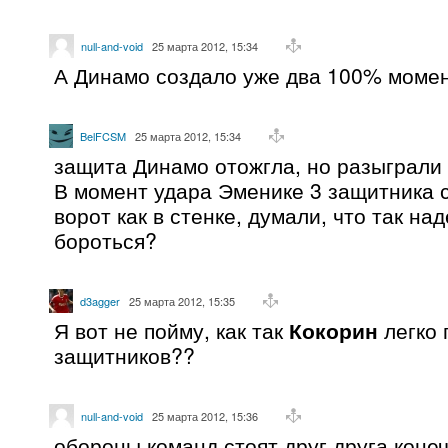
null-and-void
25 марта 2012, 15:34
А Динамо создало уже два 100% моме
BelFCSM
25 марта 2012, 15:34
защита Динамо отожгла, но разыграли 
В момент удара Эменике 3 защитника 
ворот как в стенке, думали, что так н
бороться?
d3agger
25 марта 2012, 15:35
Я вот не пойму, как так
Кокорин
легко 
защитников??
null-and-void
25 марта 2012, 15:36
обороны команд стоят друг друга коне