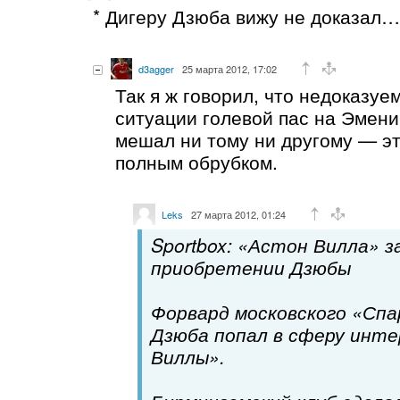
* Дигеру Дзюба вижу не доказал…
d3agger
25 марта 2012, 17:02
Так я ж говорил, что недоказуе
ситуации голевой пас на Эменик
мешал ни тому ни другому — э
полным обрубком.
Leks
27 марта 2012, 01:24
Sportbox: «Астон Вилла» 
приобретении Дзюбы
Форвард московского «Сп
Дзюба попал в сферу инт
Виллы».