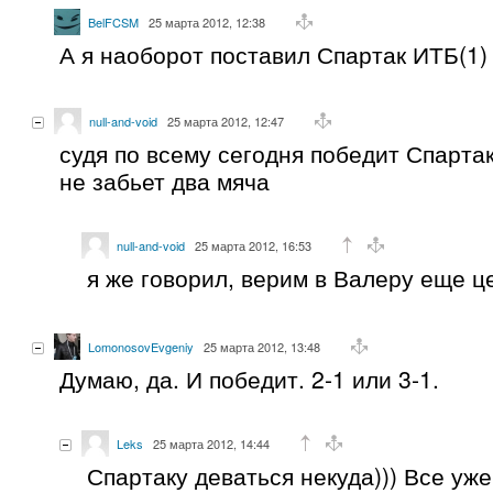
BelFCSM
25 марта 2012, 12:38
А я наоборот поставил Спартак ИТБ(1) 
null-and-void
25 марта 2012, 12:47
судя по всему сегодня победит Спартак
не забьет два мяча
null-and-void
25 марта 2012, 16:53
я же говорил, верим в Валеру еще ц
LomonosovEvgeniy
25 марта 2012, 13:48
Думаю, да. И победит. 2-1 или 3-1.
Leks
25 марта 2012, 14:44
Спартаку деваться некуда))) Все уж