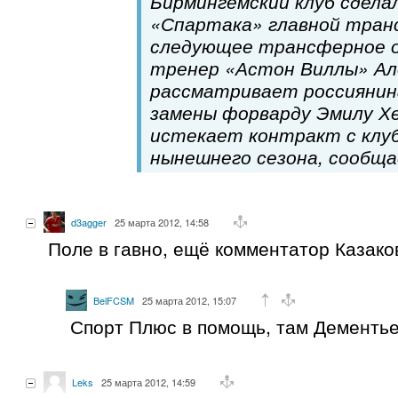
Бирмингемский клуб сдела
«Спартака» главной тран
следующее трансферное о
тренер «Астон Виллы» Ал
рассматривает россиянин
замены форварду Эмилу Хе
истекает контракт с клуб
нынешнего сезона, сообщае
d3agger
25 марта 2012, 14:58
Поле в гавно, ещё комментатор Казак
BelFCSM
25 марта 2012, 15:07
Спорт Плюс в помощь, там Дементье
Leks
25 марта 2012, 14:59