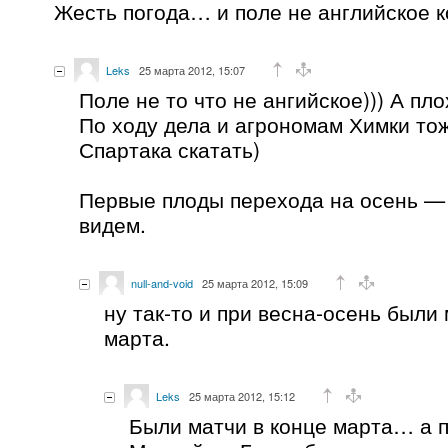
Жесть погода… и поле не английское к
Leks
25 марта 2012, 15:07
Поле не то что не ангийское))) А плох
По ходу дела и агрономам Химки то
Спартака скатать)
Первые плоды перехода на осень —
видем.
null-and-void
25 марта 2012, 15:09
ну так-то и при весна-осень были 
марта.
Leks
25 марта 2012, 15:12
Были матчи в конце марта… а п