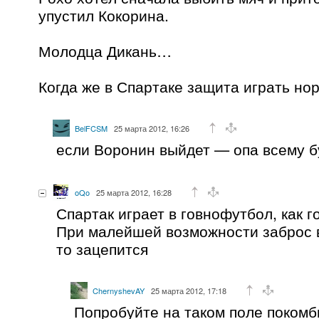
упустил Кокорина.
Молодца Дикань…
Когда же в Спартаке защита играть но
BelFCSM
25 марта 2012, 16:26
если Воронин выйдет — опа всему б
oQo
25 марта 2012, 16:28
Спартак играет в говнофутбол, как 
При малейшей возможности заброс 
то зацепится
ChernyshevAY
25 марта 2012, 17:18
Попробуйте на таком поле покомб