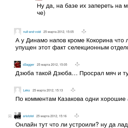
Ну да, на базе их запереть на 
че)
null-and-void
25 марта 2012, 15:05
А у Динамо напов кроме Кокорина что л
упущен этот факт селекционным отдел
d3agger
25 марта 2012, 15:05
Дзюба такой Дзюба… Просрал мяч и ту
Leks
25 марта 2012, 15:13
По комментам Казакова одни хорошие 
aristotel
25 марта 2012, 15:16
Онлайн тут что ли устроили? ну да лад