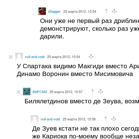
d3agger
25 марта 2012, 15:54
Они уже не первый раз дрибли
демонстрируют, сколько раз уж
дарили.
null-and-void
25 марта 2012, 15:54
У Спартака видимо Макгиди вместо Ари
Динамо Воронин вместо Мисимовича
BelFCSM
25 марта 2012, 15:57
Билялетдинов вместо де Зеува, воз
null-and-void
25 марта 2012, 15:58
Де Зуев кстати не так плохо сегод
же Кариока по-моему вообще нез