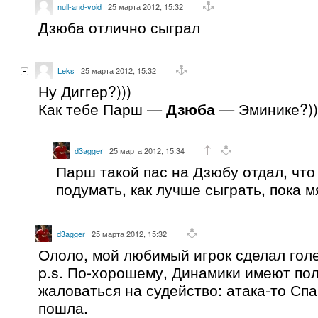
null-and-void
25 марта 2012, 15:32
Дзюба отлично сыграл
Leks
25 марта 2012, 15:32
Ну Диггер?)))
Как тебе Парш —
Дзюба
— Эминике?))
d3agger
25 марта 2012, 15:34
Парш такой пас на Дзюбу отдал, что
подумать, как лучше сыграть, пока м
d3agger
25 марта 2012, 15:32
Ололо, мой любимый игрок сделал голе
p.s. По-хорошему, Динамики имеют по
жаловаться на судейство: атака-то Сп
пошла.