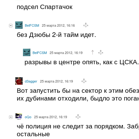
подсел Спартачок
BelFCSM
25 марта 2012, 16:16
без Дзюбы 2-й тайм идет.
BelFCSM
25 марта 2012, 16:19
разрывы в центре опять, как с ЦСКА.
d3agger
25 марта 2012, 16:19
Вот запустить бы на сектор к этим об
их дубинами отходили, быдло это пога
oQo
25 марта 2012, 16:19
чё полиция не следит за порядком. За
остальные