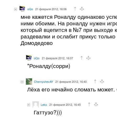
oQo
21 февраля 2012, 16:06
мне кажется Роналду одинаково усп
ними обоими. На роналду нужен игро
который вцепится в №7 при выходе 
раздевалки и ослабит прикус только
Домодедово
oQo
21 февраля 2012, 16:07
*Роналду(сорри)
ChernyshevAY
21 февраля 2012, 16:40
Лёха его нечайно сломать может.
Leks
21 февраля 2012, 16:45
Гаттузо?)))