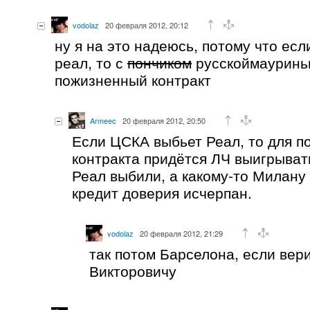
vodolaz
20 февраля 2012, 20:12
ну я на это надеюсь, потому что ес
реал, то с
пончиком
русскоймауринь
пожизненный контракт
Armeec
20 февраля 2012, 20:50
Если ЦСКА выбьет Реал, то для п
контракта придётся ЛЧ выигрывать
Реал выбили, а какому-то Милану
кредит доверия исчерпан.
vodolaz
20 февраля 2012, 21:29
так потом Барселона, если вер
Викторовичу