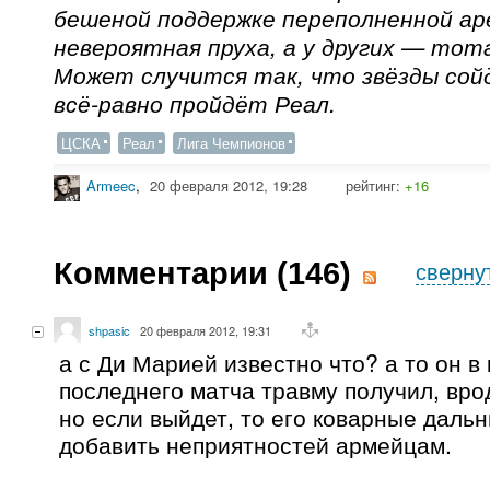
бешеной поддержке переполненной ар
невероятная пруха, а у других — то
Может случится так, что звёзды сой
всё-равно пройдёт Реал.
ЦСКА
Реал
Лига Чемпионов
Armeec
,
20 февраля 2012, 19:28
рейтинг:
+16
Комментарии (
146
)
сверну
shpasic
20 февраля 2012, 19:31
а с Ди Марией известно что? а то он в
последнего матча травму получил, вро
но если выйдет, то его коварные даль
добавить неприятностей армейцам.