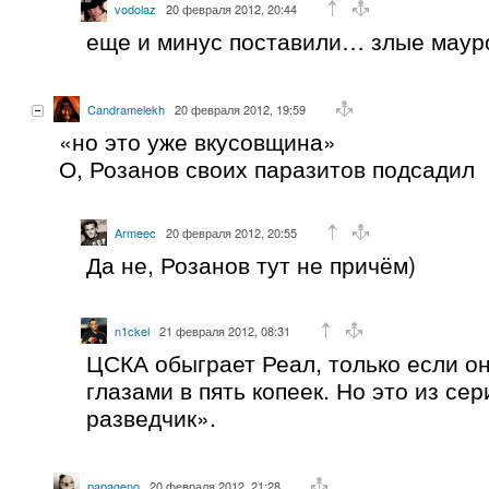
vodolaz
20 февраля 2012, 20:44
еще и минус поставили… злые маур
Candramelekh
20 февраля 2012, 19:59
«но это уже вкусовщина»
О, Розанов своих паразитов подсадил
Armeec
20 февраля 2012, 20:55
Да не, Розанов тут не причём)
n1ckel
21 февраля 2012, 08:31
ЦСКА обыграет Реал, только если он
глазами в пять копеек. Но это из се
разведчик».
papageno
20 февраля 2012, 21:28