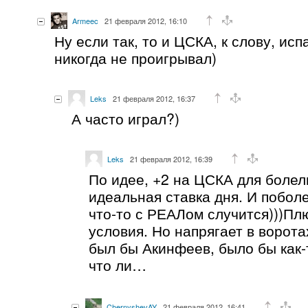
Armeec
21 февраля 2012, 16:10
Ну если так, то и ЦСКА, к слову, ис
никогда не проигрывал)
Leks
21 февраля 2012, 16:37
А часто играл?)
Leks
21 февраля 2012, 16:39
По идее, +2 на ЦСКА для боле
идеальная ставка дня. И поболе
что-то с РЕАЛом случится)))Пл
условия. Но напрягает в ворот
был бы Акинфеев, было бы как-
что ли…
ChernyshevAY
21 февраля 2012, 16:41