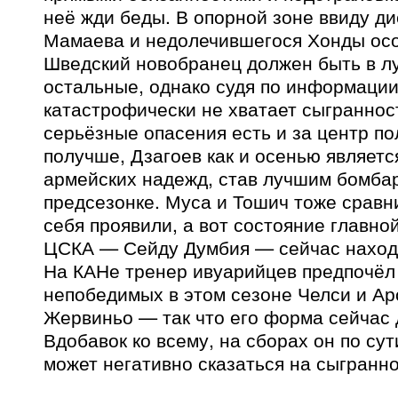
неё жди беды. В опорной зоне ввиду д
Мамаева и недолечившегося Хонды осо
Шведский новобранец должен быть в л
остальные, однако судя по информации
катастрофически не хватает сыграннос
серьёзные опасения есть и за центр по
получше, Дзагоев как и осенью являетс
армейских надежд, став лучшим бомба
предсезонке. Муса и Тошич тоже сравн
себя проявили, а вот состояние главно
ЦСКА — Сейду Думбия — сейчас находи
На КАНе тренер ивуарийцев предпочёл
непобедимых в этом сезоне Челси и Ар
Жервиньо — так что его форма сейчас 
Вдобавок ко всему, на сборах он по сут
может негативно сказаться на сыгранно