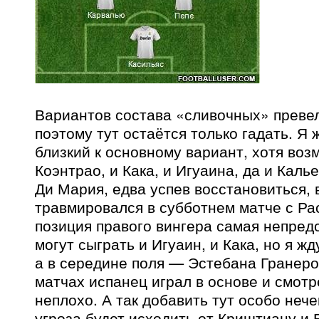
Вариантов состава «сливочных» преве
поэтому тут остаётся только гадать. Я
близкий к основному вариант, хотя воз
Коэнтрао, и Кака, и Игуаина, да и Каль
Ди Мария, едва успев восстановиться, 
травмировался в субботнем матче с Ра
позиция правого вингера самая непред
могут сыграть и Игуаин, и Кака, но я ж
а в середине поля — Эстебана Гранеро
матчах испанец играл в основе и смот
неплохо. А так добавить тут особо неч
угроза будет исходить от Криштиану и 