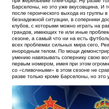
при жеребьевке плей-офф. Ну разве то
Барселоны, но это уже вкусовщина. И т
после героического выхода из группы в
безнадежной ситуации, в соперники дос
клубов, с которыми можно играть на ра
грандов, имеющих те или иные пробле
сезоне, а самый что ни на есть футбол
всех проблемах сильных мира сего, Ре
инородным телом. По мощи демонстрир
умению навязывать сопернику свою во
первым номером, имея при этом огромн
со «сливочными» в этом сезоне не срав
разве только кроме Барселоны, но это 