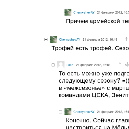
ChernyshevAY
21 февраля 2012, 16:
Причём армейской те
ChernyshevAY
21 февраля 2012, 16:49
Трофей есть трофей. Сезо
Leks
21 февраля 2012, 16:51
То есть можно уже подг
следующему сезону? =))
в «межсезонье» с марта
командами ЦСКА, Зенит 
ChernyshevAY
21 февраля 2012, 16:
Конечно. Сейчас гла
настроиться на Мёль