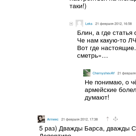
таки!)
Leks
21 февраля 2012, 16:58
Блин, а где статья
Че нам какую-то ЛЧ
Вот где настоящие
сметрь»…
ChernyshevAY
21 февраля 
Не понимаю, о 
армейские боле
думают!
Armeec
21 февраля 2012, 17:38
5 раз) Дважды Барса, дважды С
Депортиво.