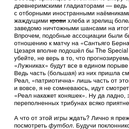
древнеримскими гладиаторами — ведь 
с отборными иностранными наёмникам
жаждущими
крови
хлеба и зрелищ боле
заведомо ничтожными шансами на итог
Впрочем, подобные ассоциации были б
отношению к матчу на «Сантьяго Берна
Цезаря вполне подошёл бы The Special 
убейте, не верь в то, что прогнозируем
«Лужниках» будут все в едином порыве
Ведь часть (большая) из них пришла с
Реал, «патриотична» лишь часть от это
и вовсе, я не сомневаюсь, идут смотрет
«Реал накажет коняшек». Ну да ладно, 
переполненных трибунах всяко приятне
А что от этой игры ждать? Лично я пре
посмотреть
футбол
. Будучи поклонник