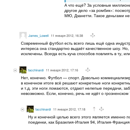
А что ещё? За условные миллионы
другое дело «за ромбик»: посмот
МЮ, Дзанетти. Такое деньгами не
James_Lowell
11 января 2012, 16:38
Современный футбол есть всего лишь ещё одна индуст
интереса она стандартно выдаёт качественное шоу. Но,
исключены. Всегда есть куча способов повлиять в ту, ил
tacchinardi
11 января 2012, 17:16
Нет, конечно. Футбол — спорт. Довольно коммециализир
в конечном итоге всё решают конкретные ноги конкретны
и т.д. эти ноги ломаются, отдают нелепые передачи, за
невозможно. Если, конечно, речь не идёт о грозненском Т
tacchinardi
11 января 2012, 17:18
Ну и конечной целью всего этого является именно п
поединки, как Бразилия-Италия 94, Италия-Франция