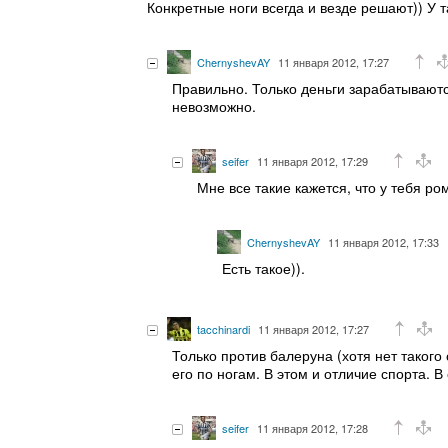
Конкретные ноги всегда и везде решают)) У 
ChernyshevAY
11 января 2012, 17:27
Правильно. Только деньги зарабатываютс
невозможно.
seifer
11 января 2012, 17:29
Мне все такие кажется, что у тебя р
ChernyshevAY
11 января 2012, 17:33
Есть такое)).
tacchinardi
11 января 2012, 17:27
Только против балеруна (хотя нет такого
его по ногам. В этом и отличие спорта. 
seifer
11 января 2012, 17:28