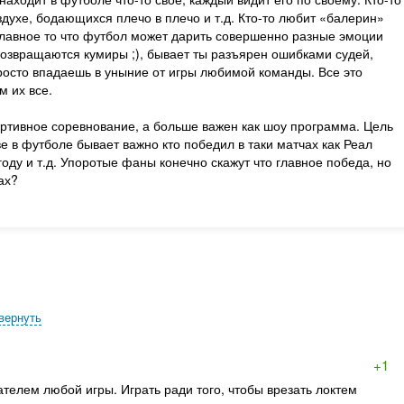
духе, бодающихся плечо в плечо и т.д. Кто-то любит «балерин»
 Главное то что футбол может дарить совершенно разные эмоции
возвращаются кумиры ;), бывает ты разъярен ошибками судей,
росто впадаешь в уныние от игры любимой команды. Все это
м их все.
ортивное соревнование, а больше важен как шоу программа. Цель
е в футболе бывает важно кто победил в таки матчах как Реал
ду и т.д. Упоротые фаны конечно скажут что главное победа, но
ах?
вернуть
+1
телем любой игры. Играть ради того, чтобы врезать локтем