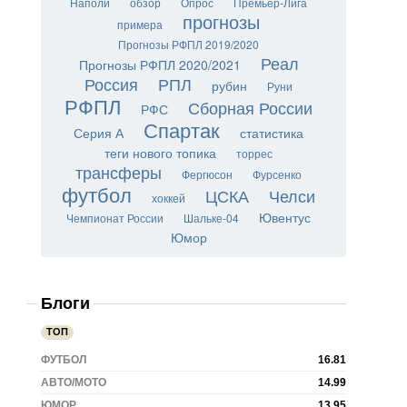
Наполи
обзор
Опрос
Премьер-Лига
прогнозы
примера
Прогнозы РФПЛ 2019/2020
Реал
Прогнозы РФПЛ 2020/2021
Россия
РПЛ
рубин
Руни
РФПЛ
Сборная России
РФС
Спартак
Серия А
статистика
теги нового топика
торрес
трансферы
Фергюсон
Фурсенко
футбол
ЦСКА
Челси
хоккей
Ювентус
Чемпионат России
Шальке-04
Юмор
Блоги
ТОП
ФУТБОЛ
16.81
АВТО/МОТО
14.99
ЮМОР
13.95