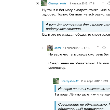
ChernyshevAY
11 января 2012, 17:11
Ну так я и бег могу смотреть также: мне 
здорово. Только бегунам не всё равно, к
А вот для мотивация для игроков сам
работу качественно.
Если это не жажда победы, то спорт зака
seifer
11 января 2012, 17:13
Не верю что ты можешь смотреть бег т
Совершенно не обязательно. На мой 
мотиватор.
ChernyshevAY
11 января 2012, 17:19
Не верю что ты можешь смотр
Ты прав. Лёгкую атлетику я не жал
Совершенно не обязательно. 
единственный мотиватор.