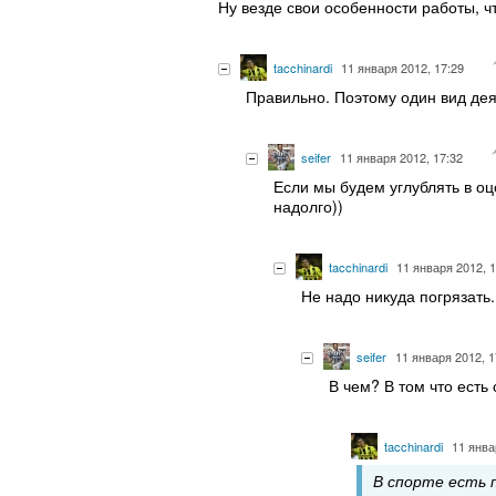
Ну везде свои особенности работы, ч
tacchinardi
11 января 2012, 17:29
Правильно. Поэтому один вид дея
seifer
11 января 2012, 17:32
Если мы будем углублять в оц
надолго))
tacchinardi
11 января 2012, 
Не надо никуда погрязать
seifer
11 января 2012, 1
В чем? В том что есть
tacchinardi
11 янва
В спорте есть 