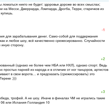
 ломаться никто не будет: здоровье дороже во всех смыслах;
ри на Месси, Джеррарда, Лэмпарда, Дрогба, Терри, старичков из
 купишь.
-1
рия для зарабатывания денег. Само-собой для поддержания
 как и любое шоу, всё качественно срежесированно. Случайности
и иную сторону.
+2
ованный (однако не более чем НБА или НХЛ), однако спорт. Ведь
х простых парней из народа и в отличие от ног танцоров, артистов
бивают в свои ворота… и предсказать (срежиссировать) это
ереке ;)))
+3
обеда, трофей. А не шоу. Иначе в финалах ЧМ не игрались такие
 06 или Испания-Голландия 10