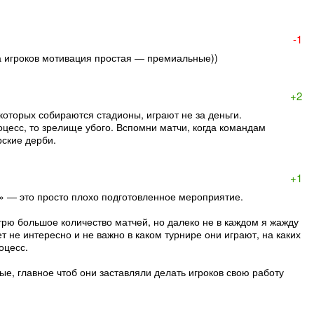
-1
а игроков мотивация простая — премиальные))
+2
которых собираются стадионы, играют не за деньги.
оцесс, то зрелище убого. Вспомни матчи, когда командам
рские дерби.
+1
ь» — это просто плохо подготовленное мероприятие.
трю большое количество матчей, но далеко не в каждом я жажду
 не интересно и не важно в каком турнире они играют, на каких
оцесс.
ые, главное чтоб они заставляли делать игроков свою работу