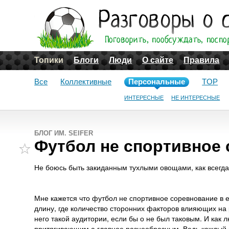
Топики
Блоги
Люди
О сайте
Правила
Все
Коллективные
Персональные
TOP
ИНТЕРЕСНЫЕ
НЕ ИНТЕРЕСНЫЕ
БЛОГ ИМ. SEIFER
Футбол не спортивное 
Не боюсь быть закиданным тухлыми овощами, как всегда)
Мне кажется что футбол не спортивное соревнование в е
длину, где количество сторонних факторов влияющих на 
него такой аудитории, если бы о не был таковым. И ка
притягивающим а главное разнообразным. Ведь каждый на