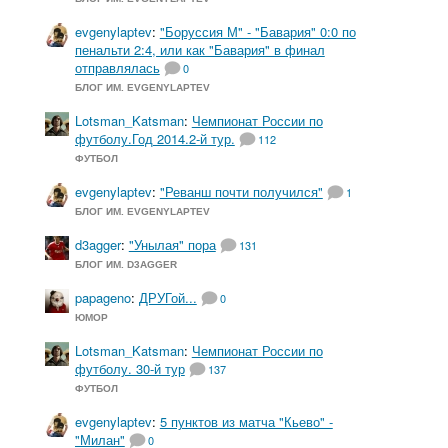
evgenylaptev
:
"Боруссия М" - "Бавария" 0:0 по
пенальти 2:4, или как "Бавария" в финал
отправлялась
0
БЛОГ ИМ. EVGENYLAPTEV
Lotsman_Katsman
:
Чемпионат России по
футболу.Год 2014.2-й тур.
112
ФУТБОЛ
evgenylaptev
:
"Реванш почти получился"
1
БЛОГ ИМ. EVGENYLAPTEV
d3agger
:
"Унылая" пора
131
БЛОГ ИМ. D3AGGER
papageno
:
ДРУГой...
0
ЮМОР
Lotsman_Katsman
:
Чемпионат России по
футболу. 30-й тур
137
ФУТБОЛ
evgenylaptev
:
5 пунктов из матча "Кьево" -
"Милан"
0