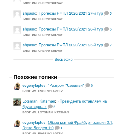
БЛОГ ИМ. CHERNYSHEVAY
shpasic
:
Прогнозы РФПЛ 2020/2021 27-й тур
5
БЛОГ ИМ. CHERNYSHEVAY
shpasic
:
Прогнозы РФПЛ 2020/2021 26-й тур
5
БЛОГ ИМ. CHERNYSHEVAY
shpasic
:
Прогнозы РФПЛ 2020/2021 25-й тур
7
БЛОГ ИМ. CHERNYSHEVAY
Весь эфир
Похожие топики
evgenylaptev
:
"Разгром "Севильи"
0
БЛОГ ИМ. EVGENYLAPTEV
Lotsman_Katsman
:
«Президента оставляем на
бруствере...»
5
БЛОГ ИМ. LOTSMAN_KATSMAN
evgenylaptev
:
Обзор матчей Фрайбург-Баврия 2:1,
Герта-Вердер 1:0
1
БЛОГ ИМ. EVGENYLAPTEV