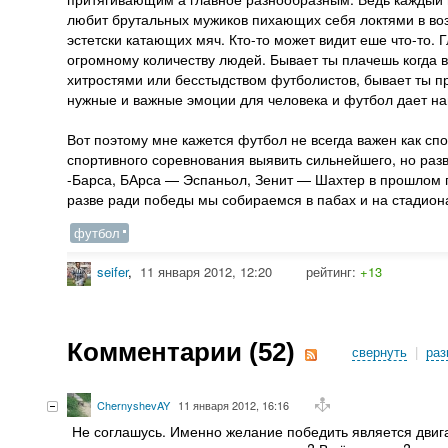
любит брутальных мужиков пихающих себя локтями в воз
эстетски катающих мяч. Кто-то может видит еше что-то.
огромному количеству людей. Бывает ты плачешь когда 
хитростями или бесстыдством футболистов, бывает ты п
нужные и важные эмоции для человека и футбол дает на
Вот поэтому мне кажется футбол не всегда важен как сп
спортивного соревнования выявить сильнейшего, но разв
-Барса, БАрса — Эспаньол, Зенит — Шахтер в прошлом го
разве ради победы мы собираемся в пабах и на стадион
футбол
seifer
,
11 января 2012, 12:20
рейтинг:
+13
Комментарии (
52
)
свернуть
|
раз
ChernyshevAY
11 января 2012, 16:16
Не соглашусь. Именно желание победить является двига