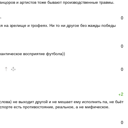
танцоров и артистов тоже бывают производственные травмы.
0
я на зрелище и трофеях. Ни то ни другое без жажды победы
0
омантическое восприятие футбола))
0
+2
 слова) не выходит другой и не мешает ему исполнить па, не бьёт
В спорте есть противостояние, реальное, а не мифическое.
0