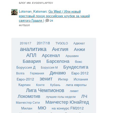
БЛОГ ИМ. EVGENYLAPTEV
Lotsman_Katsman
:
Go West ( Или новый
крестовый поход российских клубов за чашей
святого Грааля )
24
ФУТБОЛ
2017/18
2016/17
TVGOLO
Адвокат
аналитика
Англия
Анжи
АПЛ
Арсенал
Аршавин
Бавария
Барселона
бокс
Бундеслига
Боруссия Д
Боруссия М
Динамо
Евро 2012
Волга
Германия
зенит
Евро-2012
Интер
Испания
Карпин
лига европы
Конте
Кубань
Лига Чемпионов
лимит
Локомотив
ЛЧ
лучшие голы недели
Манчестер Юнайтед
Манчестер Сити
МЮ
Милан
на конкурс FM2012