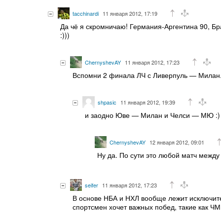
tacchinardi
11 января 2012, 17:19
Да чё я скромничаю! Германия-Аргентина 90, Б
:)))
ChernyshevAY
11 января 2012, 17:23
Вспомни 2 финала ЛЧ с Ливерпуль — Милан
shpasic
11 января 2012, 19:39
и заодно Юве — Милан и Челси — МЮ :)
ChernyshevAY
12 января 2012, 09:01
Ну да. По сути это любой матч межд
seifer
11 января 2012, 17:23
В основе НБА и НХЛ вообще лежит исключи
спортсмен хочет важных побед, такие как ЧМ