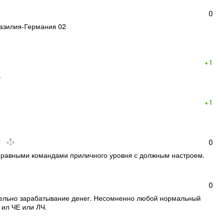
0
разилия-Германия 02
+1
.
+1
0
у равными командами приличного уровня с должным настроем.
0
тельно зарабатывание денег. Несомненно любой нормальный
 ил ЧЕ или ЛЧ.