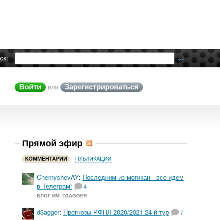
ск:
Войти
Зарегистрироваться
или
Прямой эфир
КОММЕНТАРИИ
ПУБЛИКАЦИИ
ChernyshevAY
:
Последним из могикан - все идем
в Телеграм!
4
БЛОГ ИМ. D3AGGER
d3agger
:
Прогнозы РФПЛ 2020/2021 24-й тур
7