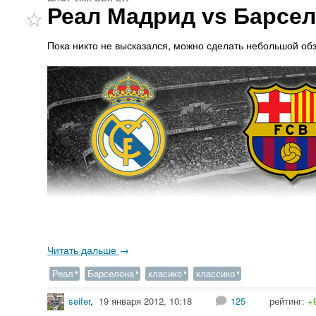
Реал Мадрид vs Барсе
Пока никто не высказался, можно сделать небольшой обз
Читать дальше
→
Реал
Барселона
класико
классико
seifer
,
19 января 2012, 10:18
125
рейтинг:
+