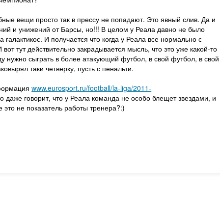
ные вещи просто так в прессу не попадают. Это явный слив. Да и
ний и унижений от Барсы, но!!! В целом у Реала давно не было
а галактикос. И получается что когда у Реала все нормально с
И вот тут действительно закрадывается мысль, что это уже какой-то
у нужно сыграть в более атакующий футбол, в свой футбол, в свой
ковырял таки четверку, пусть с пенальти.
нформация
www.eurosport.ru/football/la-liga/2011-
-то даже говорит, что у Реала команда не особо блещет звездами, и
е это не показатель работы тренера?:)