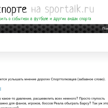
Пои
очется услышать мнение дорогих Спорттолковцев (забавное слово).
l
у какое-то давление, расшевелить всех немного? Просто глупость
жно для фанов, игроков, боссов Реала обыграть Барсу? Так уж эт
 чемпионат?