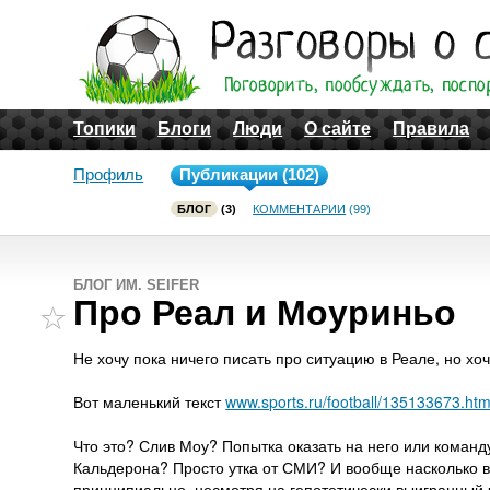
Топики
Блоги
Люди
О сайте
Правила
Профиль
Публикации (102)
БЛОГ
(3)
КОММЕНТАРИИ
(99)
БЛОГ ИМ. SEIFER
Про Реал и Моуриньо
Не хочу пока ничего писать про ситуацию в Реале, но х
Вот маленький текст
www.sports.ru/football/135133673.htm
Что это? Слив Моу? Попытка оказать на него или команд
Кальдерона? Просто утка от СМИ? И вообще насколько ва
принципиально, несмотря на гепотетически выигранный