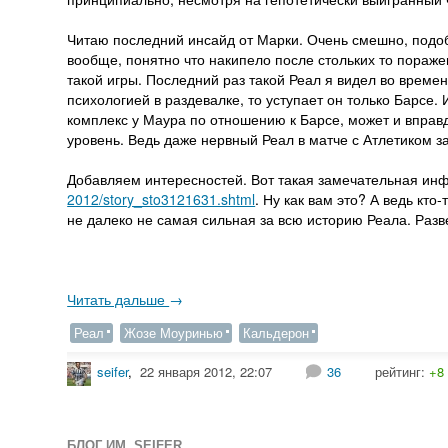
Читаю последний инсайд от Марки. Очень смешно, подоб
вообще, понятно что накипело после стольких то пораже
такой игры. Последний раз такой Реал я видел во времен
психологией в раздевалке, то уступает он только Барсе. 
комплекс у Маура по отношению к Барсе, может и вправд
уровень. Ведь даже нервный Реал в матче с Атлетиком за
Добавляем интересностей. Вот такая замечательная и
2012/story_sto3121631.shtml
. Ну как вам это? А ведь кто
не далеко не самая сильная за всю историю Реала. Разв
Читать дальше
→
Реал
Жозе Моуринью
Кальдерон
seifer
,
22 января 2012, 22:07
36
рейтинг:
+8
БЛОГ ИМ. SEIFER