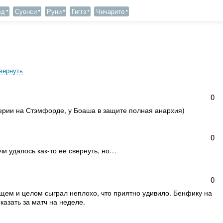
ед
Суонси
Руни
Гиггз
Чичарито
вернуть
0
еерии на Стэмфорде, у Боаша в защите полная анархия)
0
чи удалось как-то ее свернуть, но…
0
 общем и целом сыграл неплохо, что приятно удивило. Бенфику на
сказать за матч на неделе.