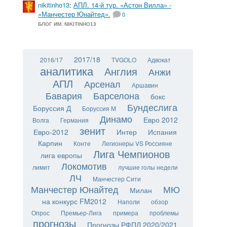
nikitinho13
:
АПЛ. 14-й тур. «Астон Вилла» -
«Манчестер Юнайтед».
0
БЛОГ ИМ. NIKITINHO13
2017/18
2016/17
TVGOLO
Адвокат
аналитика
Англия
Анжи
АПЛ
Арсенал
Аршавин
Бавария
Барселона
бокс
Бундеслига
Боруссия Д
Боруссия М
Динамо
Евро 2012
Волга
Германия
зенит
Евро-2012
Интер
Испания
Карпин
Конте
Легионеры VS Россияне
Лига Чемпионов
лига европы
Локомотив
лимит
лучшие голы недели
ЛЧ
Манчестер Сити
Манчестер Юнайтед
МЮ
Милан
на конкурс FM2012
Наполи
обзор
Опрос
Премьер-Лига
примера
проблемы
прогнозы
Прогнозы РФПЛ 2020/2021