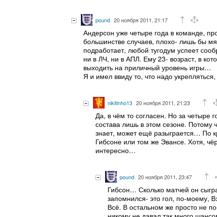
pound
20 ноября 2011, 21:17
Андерсон уже четыре года в команде, про
большинстве случаев, плохо- лишь бы мя
подработает, любой тугодум успеет сообр
ни в ЛЧ, ни в АПЛ. Ему 23- возраст, в к
выходить на приличный уровень игры…
Я и имел ввиду то, что надо укрепляться,
nikitinho13
20 ноября 2011, 21:23
Да, в чём то согласен. Но за четыре
состава лишь в этом сезоне. Потому 
знает, может ещё разыграется… По кр
Гибсоне или том же Эвансе. Хотя, чё
интересно…
pound
20 ноября 2011, 23:47
Гибсон… Сколько матчей он сыгра
запомнился- это гол, по-моему, 
Всё. В остальном же просто не п
никому не давал так много шансов