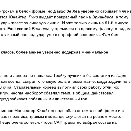
 игрокам в белой форме, но
Давид де Хеа
уверенно отбивает мяч н
ается Юнайтед.
Руни
выдаёт прекрасный пас на
Эрнандеса
, а тому
е, упрыгивает за лицевую линию. И уже только лишь на 91-й минуте
анга. Ещё свежий
Валенсия
устремился по правому флангу, а рядом
ан отличный пас под удар уже в штрафной соперника.
Фил
бил
а классе, более менее уверенно додержав минимальное
о, но и лидера не нашлось. Тройку лучших я бы составил из
Парк
 как всегда, сыграл ключевую роль в таком матче, когда задачи не в
ь 3 очка. Старательный кореец выполнил свою работу отлично.
ь игру, иногда наоборот сбавлял темп, в общем, действовал
дряд забивает победный и единственный гол.
Чемпионов Манчестер Юнайтед подошёл в оптимальной форме и с
вает практика, травмы в команде случаются на ровном месте.
И ещё очень хочется, чтобы САФ грамотно выбрал состав на