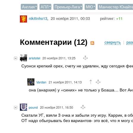
Англия
АПЛ
Премьер-Лига
МЮ
Манчестер Юнайт
nikitinho13
,
20 ноября 2011, 00:03
рейтинг:
+11
Комментарии (
12
)
свернуть
|
раз
aristotel
20 ноября 2011, 13:25
Суонси крепкий орех, счету не удивлен, жду сегодня ф
Vardan
21 ноября 2011, 14:13
она (анархия) у «синих» не только у Боаша… Вот Ан
pound
20 ноября 2011, 16:50
Скатали УГ, взяли 3 очка и забыли эту игру. Каррик, в
ОТ надо обыгрывать без вариантов- это всё, что я могу 