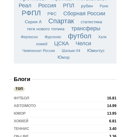
Реал
Россия
РПЛ
рубин
Руни
РФПЛ
Сборная России
РФС
Спартак
Серия А
статистика
трансферы
теги нового топика
футбол
Фергюсон
Фурсенко
Халк
ЦСКА
Челси
хоккей
Ювентус
Чемпионат России
Шальке-04
Юмор
Блоги
ТОП
ФУТБОЛ
16.81
АВТО/МОТО
14.99
ЮМОР
13.95
ХОККЕЙ
6.81
ТЕННИС
3.40
ON-LINE
3.36