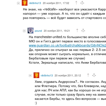
nikitinho13
20 ноября 2011, 17:02
Не знаю, на «redcafe» наоборот все ужасаются Карри
напорол — уже хорошо. А то, что он сдаёт с каждым
раз повторюсь — всё будет зависеть от стартового с
pound
20 ноября 2011, 19:21
На manchester-united.ru большинство вполне себ
МЮ он и Гиггз делят первое место в голосовани
www.guardian.co.uk/football/chalkboards/G8nNO
Да, прилично он отыграл за нас первые 2- 2.5 с
как опорник может сыграть нормально, в отличие 
Бербатовым при первом же случае)
Кстати, Зеркальце написало, что Анжи Бербатов
nikitinho13
20 ноября 2011, 20:12
Хмм, отдавать Андерсона?.. Не согласен. Анд
или Флетчера. Потому что, без Клеверли, над
для нас ЛЧ или АПЛ, как бы хорошо он не иг
случае, если только сразу брать ему на зам
касается Бербы, то здесь без вопросов — вык
:)