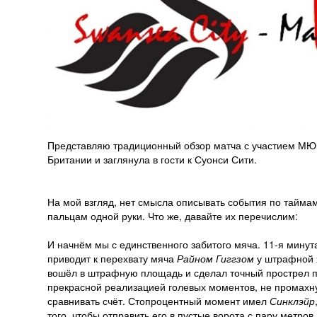
Представляю традиционный обзор матча с участием МЮ. 
Британии и заглянула в гости к Суонси Сити.
На мой взгляд, нет смысла описывать события по таймам
пальцам одной руки. Что же, давайте их перечислим:
И начнём мы с единственного забитого мяча. 11-я мину
приводит к перехвату мяча
Райном Гиггзом
у штрафной х
вошёл в штрафную площадь и сделал точный прострел 
прекрасной реализацией голевых моментов, не промахнул
сравнивать счёт. Стопроцентный момент имел
Синклэйр
того, чтобы отправить его в пустые ворота с пару метров.