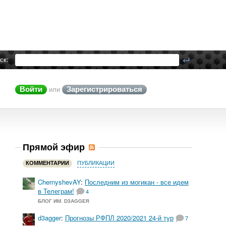
ск:
Войти
Зарегистрироваться
или
Прямой эфир
КОММЕНТАРИИ
ПУБЛИКАЦИИ
ChernyshevAY
:
Последним из могикан - все идем
в Телеграм!
4
БЛОГ ИМ. D3AGGER
d3agger
:
Прогнозы РФПЛ 2020/2021 24-й тур
7