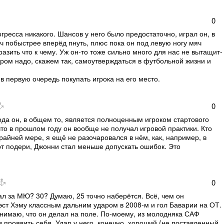
0
гресса никакого. Шансов у него было предостаточно, играл он, в
ч побыстрее вперёд пнуть, плюс пока он под левую ногу мяч
азить что к чему. Уж он-то тоже сильно много для нас не вытащит-
отором надо, скажем так, самоутверждаться в футбольной жизни и
 в первую очередь покупать игрока на его место.
0
 года он, в общем то, является полноценным игроком стартового
что в прошлом году он вообще не получал игровой практики. Кто
айней мере, я ещё не разочаровался в нём, как, например, в
рт подери, Джонни стал меньше допускать ошибок. Это
0
л за МЮ? 30? Думаю, 25 точно наберётся. Всё, чем он
Вэст Хэму классным дальним ударом в 2008-м и гол Баварии на ОТ.
онимаю, что он делал на поле. По-моему, из молодняка САФ
 проявить себя. Удар у него, конечно, хороший (не поставленный,