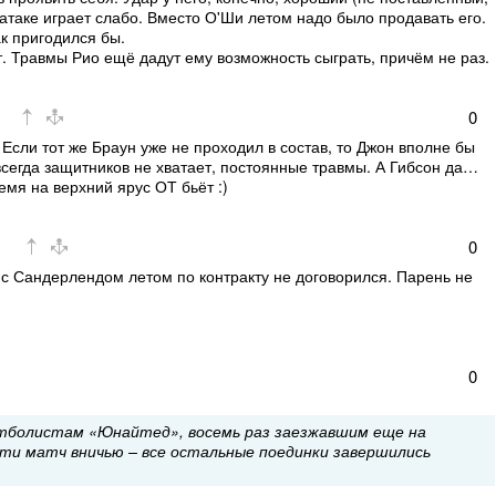
 в атаке играет слабо. Вместо О'Ши летом надо было продавать его.
ак пригодился бы.
т. Травмы Рио ещё дадут ему возможность сыграть, причём не раз.
0
 Если тот же Браун уже не проходил в состав, то Джон вполне бы
, всегда защитников не хватает, постоянные травмы. А Гибсон да…
ремя на верхний ярус ОТ бьёт :)
0
, с Сандерлендом летом по контракту не договорился. Парень не
0
тболистам «Юнайтед», восемь раз заезжавшим еще на
сти матч вничью – все остальные поединки завершились