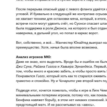
После перерыва опасный удар с левого фланга удаётся
угловой. И буквально в следующей же контратаке огрыз
не хватает техники для остановки мяча, который, в итог
встречи гости могут удвоить счёт, но Суонси спасает шт
была поддержка в роли
Джонса
, на которого и был отд
наверняка, в дальний угол, но попал в каркас ворот.
Вот, собственно, и всё… Манчестер Юнайтед выиграл н
преимущество. Хотя, ничья была вполне возможна.
Анализ игроков МЮ:
Даже не знаю, кого выделить. Вроде бы и ошибок не был
Джи Суна
,
Райана Гиггза
и
Хавьера Эрнандеса
. Первый,
том, чтобы много и красиво забить, а чтобы просто взят
Понравился
Гиггз
, который хоть как то старался оживит
грамотно и спокойно. Ну и
Чичарито
уже второй матч по
Подводя итог, хочется пожелать, чтобы к игре в Лиге 
минимальными потерями игроков, потому что, как показы
Бенфика навяжет борьбу, в этом нет никаких сомнений. 
предстоящий матч. И не рассчитывал на «авось».