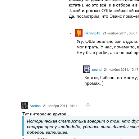
кстати), но это всё, и в отборе и
Такой игрок как О'Ши сейчас ой к
Да, посмотрим, что Эванс покаже
nikitinho13
21 ноября 2011, 08:07
Угу, ОШи реально зря отдали.
мог играть. У нас, почему то
Ему бы в регби, а то он всё в
pound
21 ноября 2011, 13:47
Кстати, Гибсон, по-моему
промах. )
Vardan
21 ноября 2011, 14:11
Тут интересно другое…
Историческая статистика говорит о том, что фу
старую арену «лебедей», удалось лишь дважды све
победой валлийцев.
Так что М.Ю. с первой победой на земле валлийцев!