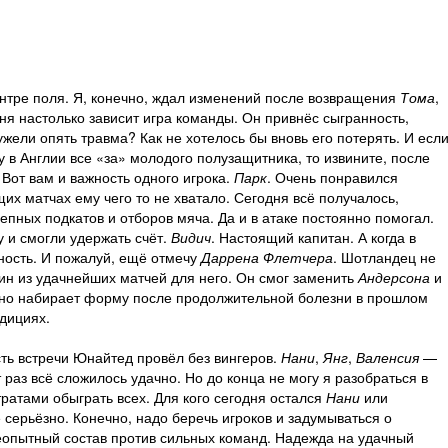
ентре поля. Я, конечно, ждал изменений после возвращения
Тома
,
арня настолько зависит игра команды. Он привнёс сыгранность,
жели опять травма? Как не хотелось бы вновь его потерять. И есл
у в Англии все «за» молодого полузащитника, то извините, после
 Вот вам и важность одного игрока.
Парк
. Очень понравился
щих матчах ему чего то не хватало. Сегодня всё получалось,
ных подкатов и отборов мяча. Да и в атаке постоянно помогал.
у и смогли удержать счёт.
Видич
. Настоящий капитан. А когда в
нность. И пожалуй, ещё отмечу
Даррена Флетчера
. Шотландец не
дин из удачнейших матчей для него. Он смог заменить
Андерсона
и
явно набирает форму после продолжительной болезни в прошлом
дициях.
сть встречи Юнайтед провёл без вингеров.
Нани
,
Янг
,
Валенсия
—
т раз всё сложилось удачно. Но до конца не могу я разобраться в
ратами обыграть всех. Для кого сегодня остался
Нани
или
 серьёзно. Конечно, надо беречь игроков и задумываться о
еопытный состав против сильных команд. Надежда на удачный