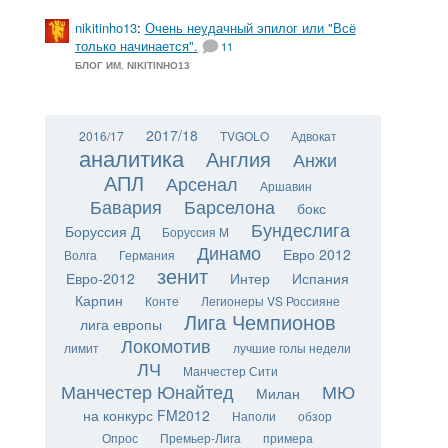
nikitinho13
:
Очень неудачный эпилог или "Всё
только начинается".
11
БЛОГ ИМ. NIKITINHO13
2017/18
2016/17
TVGOLO
Адвокат
аналитика
Англия
Анжи
АПЛ
Арсенал
Аршавин
Бавария
Барселона
бокс
Бундеслига
Боруссия Д
Боруссия М
Динамо
Евро 2012
Волга
Германия
зенит
Евро-2012
Интер
Испания
Карпин
Конте
Легионеры VS Россияне
Лига Чемпионов
лига европы
Локомотив
лимит
лучшие голы недели
ЛЧ
Манчестер Сити
Манчестер Юнайтед
МЮ
Милан
на конкурс FM2012
Наполи
обзор
Опрос
Премьер-Лига
примера