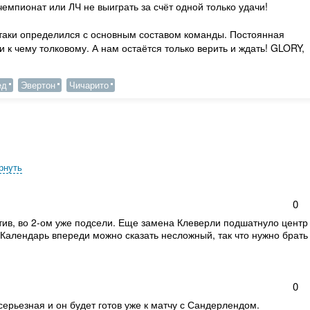
чемпионат или ЛЧ не выиграть за счёт одной только удачи!
 таки определился с основным составом команды. Постоянная
и к чему толковому. А нам остаётся только верить и ждать! GLORY,
ед
Эвертон
Чичарито
рнуть
0
ктив, во 2-ом уже подсели. Еще замена Клеверли подшатнуло центр
 Календарь впереди можно сказать несложный, так что нужно брать
0
серьезная и он будет готов уже к матчу с Сандерлендом.