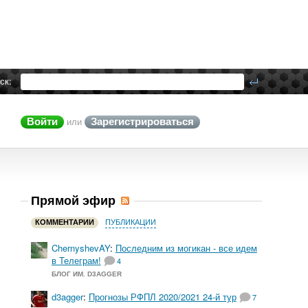
ск:
Войти
Зарегистрироваться
или
Прямой эфир
КОММЕНТАРИИ
ПУБЛИКАЦИИ
ChernyshevAY
:
Последним из могикан - все идем
в Телеграм!
4
БЛОГ ИМ. D3AGGER
d3agger
:
Прогнозы РФПЛ 2020/2021 24-й тур
7