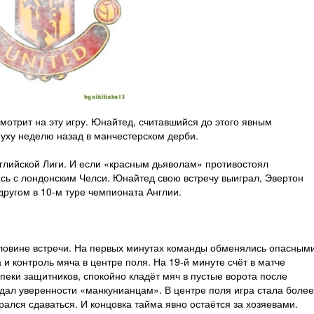
мотрит на эту игру. Юнайтед, считавшийся до этого явным
уху неделю назад в манчестерском дерби.
глийской Лиги. И если «красным дьяволам» противостоял
ись с лондонским Челси. Юнайтед свою встречу выиграл, Эвертон
другом в 10-м туре чемпионата Англии.
ловине встречи. На первых минутах команды обменялись опасным
 и контроль мяча в центре поля. На 19-й минуте счёт в матче
пеки защитников, спокойно кладёт мяч в пустые ворота после
идал уверенности «манкунианцам». В центре поля игра стала боле
рался сдаваться. И концовка тайма явно остаётся за хозяевами.