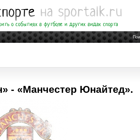
Пои
н» - «Манчестер Юнайтед».