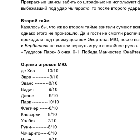
Прекрасные шансы забить со штрафных не используют ф
выбежавший под удар
Чичарито
, то после второго удар
Второй тайм.
Казалось бы, что уж во втором тайме зрители сумеют вс
однако этого не произошло. Да и гости не смогли распеч
проходили под преимуществом Эвертона. МЮ, после в
и
Бербатова
не смогли вернуть игру в спокойное русло.
«Гуддисон Парк» 3 очка. 0-1. Победа Манчестер Юнайте
Оценки игроков МЮ:
де Хеа -------10/10
Эвра -----------9/10
Эванс ---------8/10
Видич ---------9/10
Джонс ---------9/10
Парк ----------10/10
Флетчер ------8/10
Клеверли ----8/10
Уэлбек--------7/10
Руни-----------8/10
Чичарито-----8/10
Нани-----------6/10