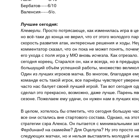
Бербатов-----6/10
Валенсия-----б/о.
Лучшие сегодня:
Клеверли
. Просто потрясающе, как изменилась игра в ц
но всё-таки до конца не верил, что от этого молодого п
скорость развития атак, интересные решения и ходы. Неу
комментатор сказал, что он пока не может понять, почем
его ухода с поля игра у МЮ вновь исчезла. Как отрезало.
сегодня кореец. Старался он, как и всегда, но в предыду
большущий объём успешной работы, множество великолеп
Один из лучших игроков матча. Во многом, благодаря ем
команде есть такой игрок, все парнёры чувствуют увере
часто нас балует своей лучшей игрой. Так вот сегодня о
сделал это прекрасно, возможно, даже лучше. Парень 
сезоне. Пожелаем ему удачи, он нужен нам в лучших кон
В целом, хотелось бы отметить, что сегодня большую ча
все они остались вне стартового состава. Однако, на это
стратегии сэра Алекса. Он пытается с минимальными зат
Фердинанд
на скамейке? Для Оцелула? Ну это просто не
следующих матчах, но и нельзя выставлять молодой и н