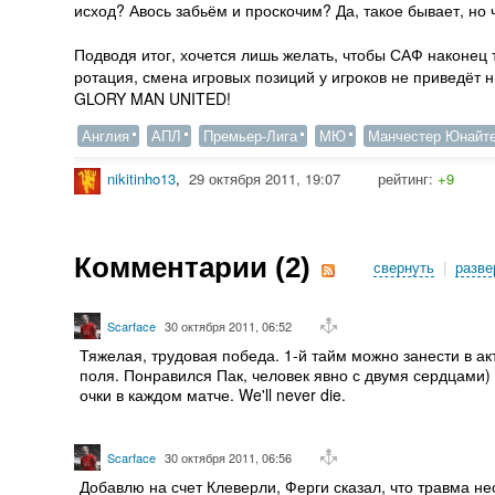
исход? Авось забьём и проскочим? Да, такое бывает, но 
Подводя итог, хочется лишь желать, чтобы САФ наконец
ротация, смена игровых позиций у игроков не приведёт н
GLORY MAN UNITED!
Англия
АПЛ
Премьер-Лига
МЮ
Манчестер Юнайт
nikitinho13
,
29 октября 2011, 19:07
рейтинг:
+9
Комментарии (
2
)
свернуть
|
разве
Scarface
30 октября 2011, 06:52
Тяжелая, трудовая победа. 1-й тайм можно занести в а
поля. Понравился Пак, человек явно с двумя сердцами)
очки в каждом матче. We'll never die.
Scarface
30 октября 2011, 06:56
Добавлю на счет Клеверли, Ферги сказал, что травма не