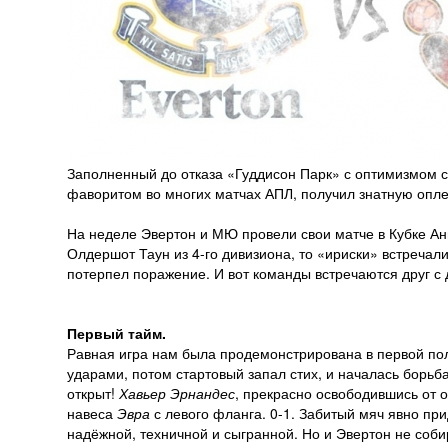
Заполненный до отказа «Гуддисон Парк» с оптимизмом с
фаворитом во многих матчах АПЛ, получил знатную опле
На неделе Эвертон и МЮ провели свои матче в Кубке Ан
Олдершот Таун из 4-го дивизиона, то «ириски» встречал
потерпел поражение. И вот команды встречаются друг с 
Первый тайм.
Равная игра нам была продемонстрирована в первой по
ударами, потом стартовый запал стих, и началась борьба
открыт!
Хавьер Эрнандес
, прекрасно освободившись от о
навеса
Эвра
с левого фланга. 0-1. Забитый мяч явно пр
надёжной, техничной и сыгранной. Но и Эвертон не соби