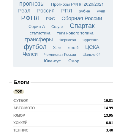
прогнозы
Прогнозы РФПЛ 2020/2021
Реал
Россия
РПЛ
рубин
Руни
РФПЛ
Сборная России
РФС
Спартак
Серия А
Скоулз
статистика
теги нового топика
трансферы
Фергюсон
Фурсенко
футбол
ЦСКА
Халк
хоккей
Челси
Чемпионат России
Шальке-04
Ювентус
Юмор
Блоги
ТОП
ФУТБОЛ
16.81
АВТО/МОТО
14.99
ЮМОР
13.95
ХОККЕЙ
6.81
ТЕННИС
3.40