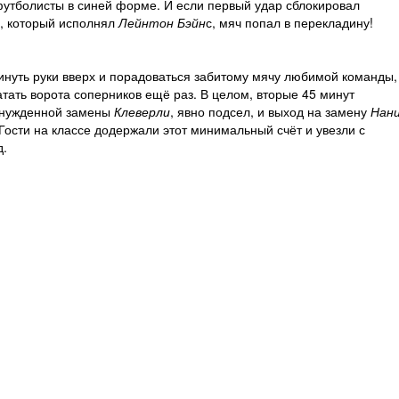
утболисты в синей форме. И если первый удар сблокировал
а, который исполнял
Лейнтон Бэйн
с, мяч попал в перекладину!
кинуть руки вверх и порадоваться забитому мячу любимой команды,
атать ворота соперников ещё раз. В целом, вторые 45 минут
ынужденной замены
Клеверли
, явно подсел, и выход на замену
Нан
 Гости на классе додержали этот минимальный счёт и увезли с
д.