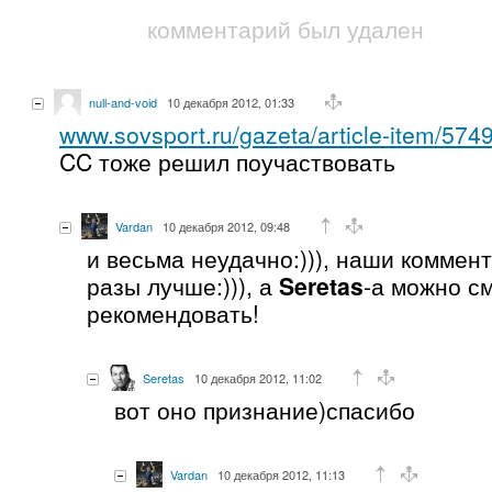
комментарий был удален
null-and-void
10 декабря 2012, 01:33
www.sovsport.ru/gazeta/article-item/574
CC тоже решил поучаствовать
Vardan
10 декабря 2012, 09:48
и весьма неудачно:))), наши коммен
разы лучше:))), а
Seretas
-а можно с
рекомендовать!
Seretas
10 декабря 2012, 11:02
вот оно признание)спасибо
Vardan
10 декабря 2012, 11:13