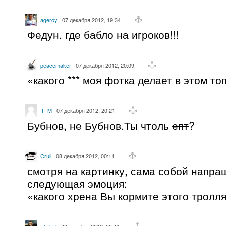
ageroy
07 декабря 2012, 19:34
Федун, где бабло на игроков!!!
peacemaker
07 декабря 2012, 20:09
«какого *** моя фотка делает в этом то
T_M
07 декабря 2012, 20:21
Бубнов, не Бубнов.Ты чтоль
епт
?
Crull
08 декабря 2012, 00:11
смотря на картинку, сама собой напра
следующая эмоция:
«какого хрена Вы кормите этого тролл