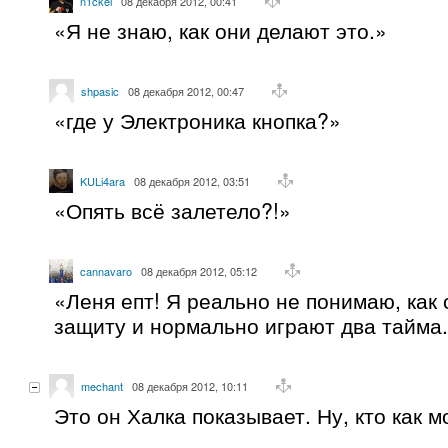
n1ckel
08 декабря 2012, 00:41
«Я не знаю, как они делают это.»
shpasic
08 декабря 2012, 00:47
«где у Электроника кнопка?»
KULi4ara
08 декабря 2012, 03:51
«Опять всё залетело?!»
cannavaro
08 декабря 2012, 05:12
«Леня епт! Я реально не понимаю, как
защиту и нормально играют два тайма
mechant
08 декабря 2012, 10:11
Это он Халка показывает. Ну, кто как м