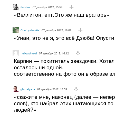
Seretas
07 декабря 2012, 15:59
«Веллитон, ёпт.Это же наш вратарь»
ChernyshevAY
07 декабря 2012, 16:07
«Унаи, это не я, это всё Дзюба! Опусти
null-and-void
07 декабря 2012, 16:12
Карпин — похититель звездочки. Хоте
осталось ни одной.
соответственно на фото он в образе з
glaztatyana
07 декабря 2012, 18:59
«скажите мне, наконец (далее — непе
слов), кто набрал этих шатающихся по
людей?»