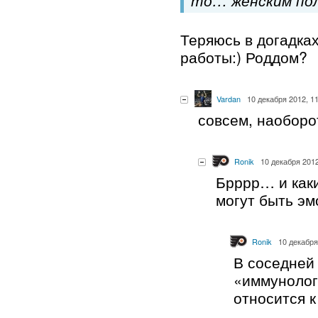
то… женским по
Теряюсь в догадках
работы:) Роддом?
Vardan
10 декабря 2012, 1
совсем, наобор
Ronik
10 декабря 2012
Брррр… и как
могут быть э
Ronik
10 декабря
В соседней
«иммунолог
относится 