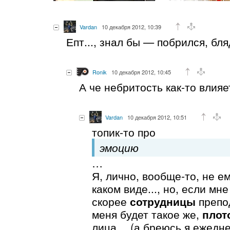
Vardan
10 декабря 2012, 10:39
Епт..., знал бы — побрился, бл
Ronik
10 декабря 2012, 10:45
А че небритость как-то влияе
Vardan
10 декабря 2012, 10:51
топик-то про
эмоцию
…
Я, лично, вообще-то, не ем
каком виде..., но, если мне
скорее
сотрудницы
препод
меня будет такое же,
плот
лица… (а бреюсь я ежеднев