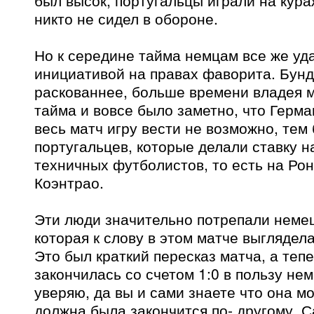
был высок, португальцы играли на кура
никто не сидел в обороне.
Но к середине тайма немцам все же уд
инициативой на правах фаворита. Бун
раскованнее, больше времени владея м
тайма и вовсе было заметно, что Герма
весь матч игру вести не возможно, тем
португальцев, которые делали ставку н
техничных футболистов, то есть на Рон
Коэнтрао.
Эти люди значительно потрепали неме
которая к слову в этом матче выглядел
Это был краткий пересказ матча, а теп
закончилась со счетом 1:0 в пользу нем
уверяю, да вы и сами знаете что она мог
должна была закончится по- другому. 