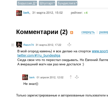
Боруссия Д
Штуггарт
Бундеслига
berk
,
31 марта 2012, 15:02
рейтинг:
+4
Комментарии (
2
)
свернуть
|
разве
Rwsm74
31 марта 2012, 17:22
В мой огород камень) я все делаю на спортсе
www.sports
twitter.com/#!/ru_bundesliga
Сюда свои что-то перестал скидывать. Но Евгений Лаптев
А вчерашний матч как раз мне достался :)
berk
01 апреля 2012, 12:02
Не знал))
Только зарегистрированные и авторизованные пользователи 