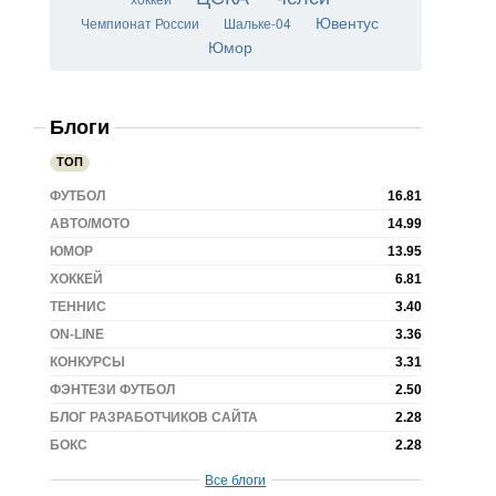
Ювентус
Чемпионат России
Шальке-04
Юмор
Блоги
ТОП
ФУТБОЛ
16.81
АВТО/МОТО
14.99
ЮМОР
13.95
ХОККЕЙ
6.81
ТЕННИС
3.40
ON-LINE
3.36
КОНКУРСЫ
3.31
ФЭНТЕЗИ ФУТБОЛ
2.50
БЛОГ РАЗРАБОТЧИКОВ САЙТА
2.28
БОКС
2.28
Все блоги