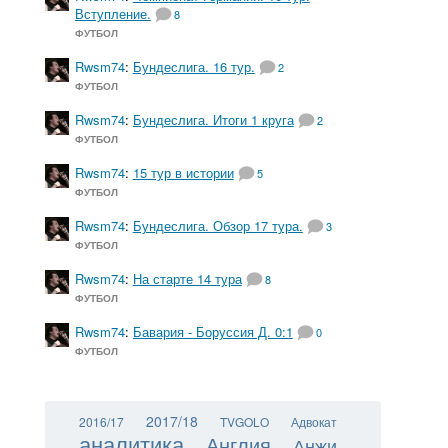
Вступление.
8
ФУТБОЛ
Rwsm74
:
Бундеслига. 16 тур.
2
ФУТБОЛ
Rwsm74
:
Бундеслига. Итоги 1 круга
2
ФУТБОЛ
Rwsm74
:
15 тур в истории
5
ФУТБОЛ
Rwsm74
:
Бундеслига. Обзор 17 тура.
3
ФУТБОЛ
Rwsm74
:
На старте 14 тура
8
ФУТБОЛ
Rwsm74
:
Бавария - Боруссия Д. 0:1
0
ФУТБОЛ
2017/18
2016/17
TVGOLO
Адвокат
аналитика
Англия
Анжи