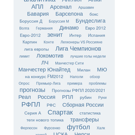
АПЛ
Арсенал
Аршавин
Бавария
Барселона
бокс
Бундеслига
Боруссия Д
Боруссия М
Динамо
Евро 2012
Волга
Германия
зенит
Евро-2012
Интер
Испания
Карпин
Конте
Легионеры VS Россияне
Лига Чемпионов
лига европы
Локомотив
лимит
лучшие голы недели
ЛЧ
Манчестер Сити
Манчестер Юнайтед
МЮ
Милан
на конкурс FM2012
Наполи
обзор
Опрос
Премьер-Лига
примера
проблемы
прогнозы
Прогнозы РФПЛ 2020/2021
Реал
Россия
РПЛ
рубин
Руни
РФПЛ
Сборная России
РФС
Спартак
Серия А
статистика
трансферы
теги нового топика
футбол
Фергюсон
Фурсенко
Халк
ЦСКА
Челси
хоккей