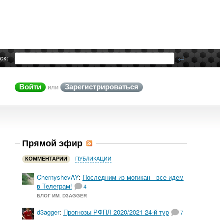
ск:
Войти
Зарегистрироваться
или
Прямой эфир
КОММЕНТАРИИ
ПУБЛИКАЦИИ
ChernyshevAY
:
Последним из могикан - все идем
в Телеграм!
4
БЛОГ ИМ. D3AGGER
d3agger
:
Прогнозы РФПЛ 2020/2021 24-й тур
7