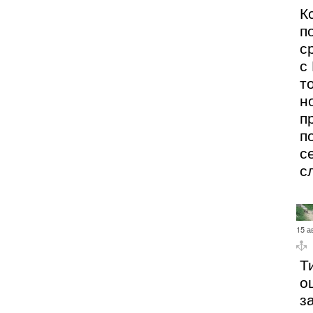
К
п
с
с
т
н
п
п
с
с
15 а
Т
о
з