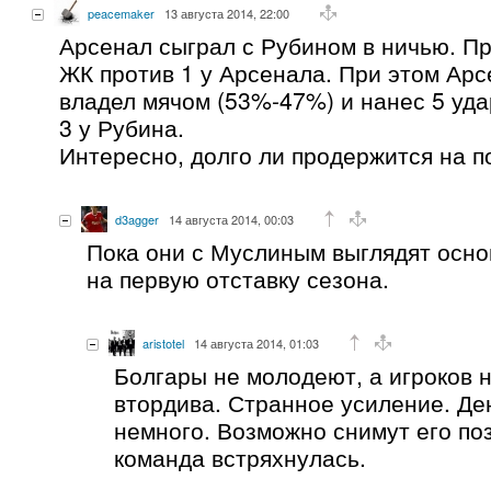
peacemaker
13 августа 2014, 22:00
Арсенал сыграл с Рубином в ничью. Пр
ЖК против 1 у Арсенала. При этом Арс
владел мячом (53%-47%) и нанес 5 уда
3 у Рубина.
Интересно, долго ли продержится на 
d3agger
14 августа 2014, 00:03
Пока они с Муслиным выглядят осн
на первую отставку сезона.
aristotel
14 августа 2014, 01:03
Болгары не молодеют, а игроков 
втордива. Странное усиление. Де
немного. Возможно снимут его по
команда встряхнулась.