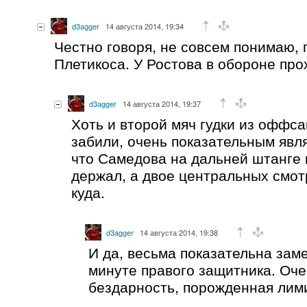
d3agger
14 августа 2014, 19:34
Честно говоря, не совсем понимаю, 
Плетикоса. У Ростова в обороне про
d3agger
14 августа 2014, 19:37
Хоть и второй мяч гудки из оффса
забили, очень показательным явля
что Самедова на дальней штанге 
держал, а двое центральных смот
куда.
d3agger
14 августа 2014, 19:38
И да, весьма показательна замен
минуте правого защитника. Оч
бездарность, порожденная лим