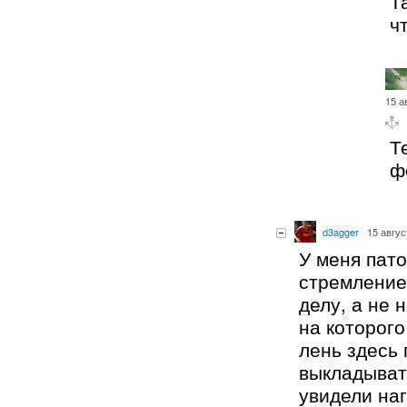
Т
ч
15 а
Т
ф
d3agger
15 авгус
У меня пат
стремление
делу, а не 
на которого
лень здесь 
выкладыват
увидели наг