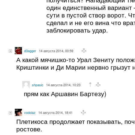
один единственный вариант 
сути в пустой створ ворот. Ч
сделал и не его вина что вра
заблокировать удар.
d3agger
14 августа 2014, 00:59
А какой мячишко-то Урал Зениту полож
Криштинки и Ди Марии нервно грызут н
shpasic
14 августа 2014, 10:23
прям как Аршавин Бартезу)
vodolaz
14 августа 2014, 18:41
Плетикоса продолжает показывать, поч
ростове.