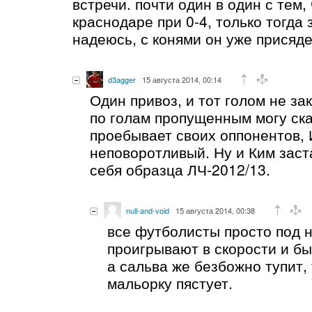
встречи. почти один в один с тем,
краснодаре при 0-4, только тогда 
надеюсь, с конями он уже присяде
d3agger
15 августа 2014, 00:14
Один привоз, и тот голом не за
по голам пропущенным могу ска
проебывает своих оппонентов,
неповоротливый. Ну и Ким заст
себя образца ЛЧ-2012/13.
null-and-void
15 августа 2014, 00:38
все футболисты просто под н
проигрывают в скорости и бы
а сальва же безбожно тупит, 
мальорку пястует.