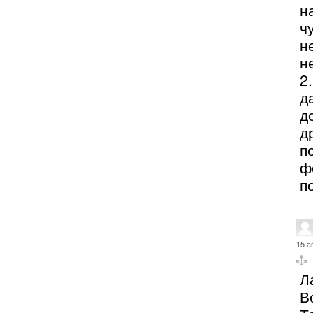
н
ч
н
н
2
д
д
д
п
ф
п
15 а
Л
В