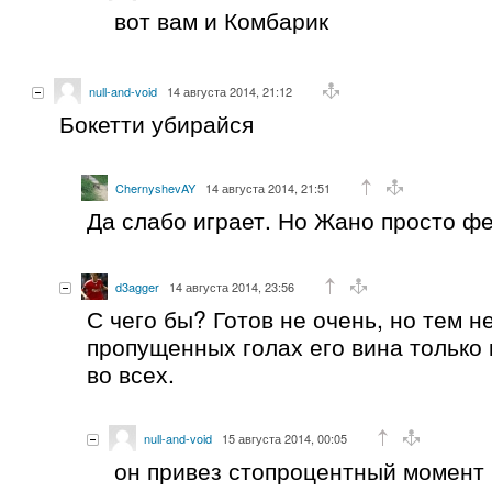
вот вам и Комбарик
null-and-void
14 августа 2014, 21:12
Бокетти убирайся
ChernyshevAY
14 августа 2014, 21:51
Да слабо играет. Но Жано просто ф
d3agger
14 августа 2014, 23:56
С чего бы? Готов не очень, но тем н
пропущенных голах его вина только 
во всех.
null-and-void
15 августа 2014, 00:05
он привез стопроцентный момент