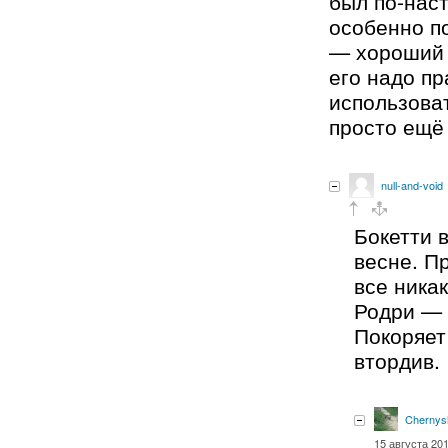
был по-нас
особенно п
— хороший 
его надо п
использоват
просто ещё
null-and-void
Бокетти 
весне. П
все никак
Родри — 
Покоряет
втордив.
Chernys
15 августа 201