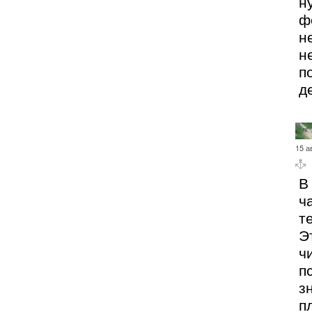
н
ф
н
н
п
д
15 а
В
ч
т
Э
ч
п
з
п