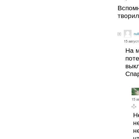
Вспомн
творил
nul
15 август
На м
пот
вык
Спар
15 а
Н
н
н
ч