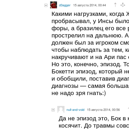
d3agger
15 августа 2014, 00:44
Какими нагрузками, когда
пробрасывал, у Инсы было
форы, а бразилец его все
прострелил на дальнюю. А
должен был за игроком смо
чтобы наблюдать за тем, к
накручивают и на Ари пас 
Но это, конечно, эпизод. То
Бокетти эпизод, который 
и обобщили, поставив диа
диагнозы — самая большая
не надо зря гнать:)
null-and-void
15 августа 2014, 00:56
Да не эпизод это, Бок в
косячит. До травмы совс