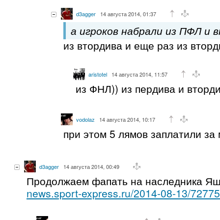
d3agger
14 августа 2014, 01:37
а игроков набрали из ПФЛ и 
из втордива и еще раз из вторд
aristotel
14 августа 2014, 11:57
из ФНЛ)) из пердива и вторди
vodolaz
14 августа 2014, 10:17
при этом 5 лямов заплатили за
d3agger
14 августа 2014, 00:49
Продолжаем фапать на наследника Я
news.sport-express.ru/2014-08-13/72775