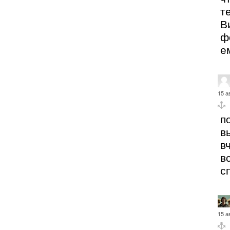
т
В
ф
е
15 а
п
в
в
в
с
15 а