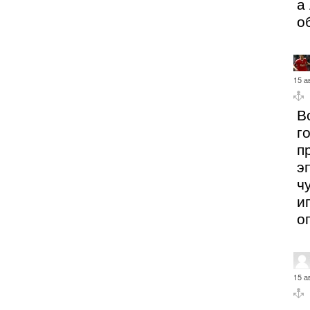
а
о
15 а
В
г
п
э
ч
и
о
15 а