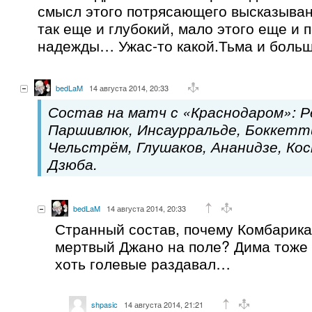
смысл этого потрясающего высказыван
так еще и глубокий, мало этого еще и 
надежды… Ужас-то какой.Тьма и больш
bedLaM
14 августа 2014, 20:33
Состав на матч с «Краснодаром»: Ре
Паршивлюк, Инсаурральде, Боккетти
Чельстрём, Глушаков, Ананидзе, Кос
Дзюба.
bedLaM
14 августа 2014, 20:33
Странный состав, почему Комбарика
мертвый Джано на поле? Дима тоже 
хоть голевые раздавал…
shpasic
14 августа 2014, 21:21