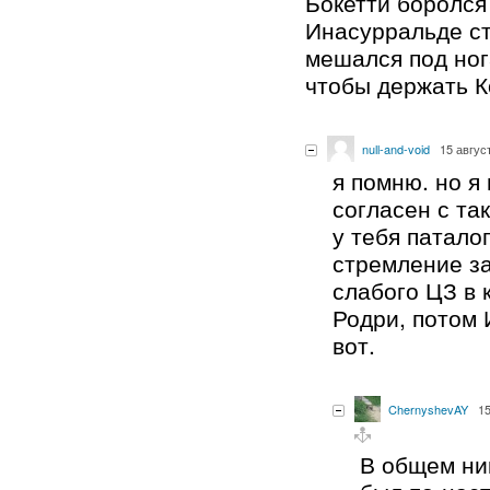
Бокетти боролся
Инасурральде ст
мешался под ног
чтобы держать К
null-and-void
15 авгус
я помню. но я
согласен с та
у тебя патало
стремление з
слабого ЦЗ в 
Родри, потом 
вот.
ChernyshevAY
15
В общем ник