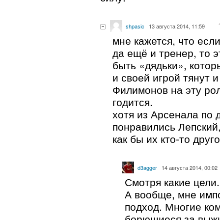
shpasic
13 августа 2014, 11:59
мне кажется, что если
да ещё и тренер, то 
быть «дядьки», кото
и своей игрой тянут 
Филимонов на эту рол
годится.
хотя из Арсенала по 
понравились Лепский,
как бы их кто-то друг
d3agger
14 августа 2014, 00:02
Смотря какие цели.
А вообще, мне имп
подход. Многие ко
борющиеся за выж