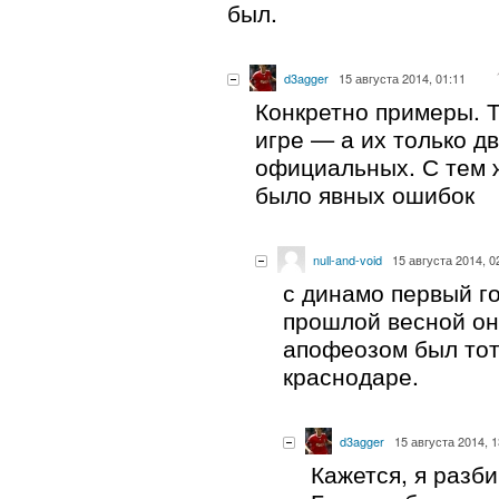
был.
d3agger
15 августа 2014, 01:11
Конкретно примеры. 
игре — а их только д
официальных. С тем 
было явных ошибок
null-and-void
15 августа 2014, 0
с динамо первый го
прошлой весной он
апофеозом был тот
краснодаре.
d3agger
15 августа 2014, 1
Кажется, я разби