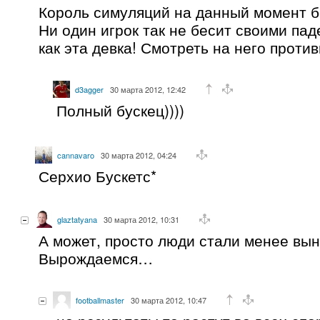
Король симуляций на данный момент б
Ни один игрок так не бесит своими пад
как эта девка! Смотреть на него против
d3agger
30 марта 2012, 12:42
Полный бускец))))
cannavaro
30 марта 2012, 04:24
Серхио Бускетс*
glaztatyana
30 марта 2012, 10:31
А может, просто люди стали менее вы
Вырождаемся…
footballmaster
30 марта 2012, 10:47