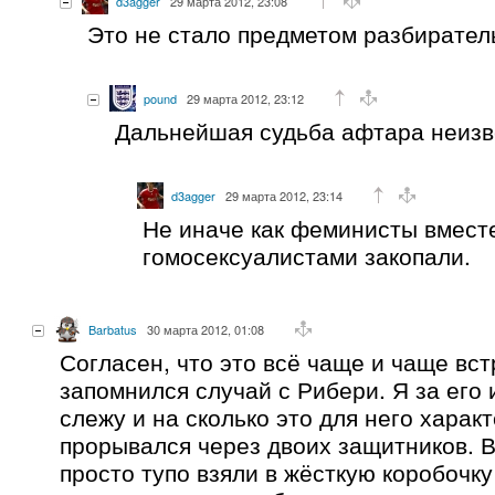
d3agger
29 марта 2012, 23:08
Это не стало предметом разбирател
pound
29 марта 2012, 23:12
Дальнейшая судьба афтара неизв
d3agger
29 марта 2012, 23:14
Не иначе как феминисты вмест
гомосексуалистами закопали.
Barbatus
30 марта 2012, 01:08
Согласен, что это всё чаще и чаще вст
запомнился случай с Рибери. Я за его 
слежу и на сколько это для него характ
прорывался через двоих защитников. В
просто тупо взяли в жёсткую коробочку