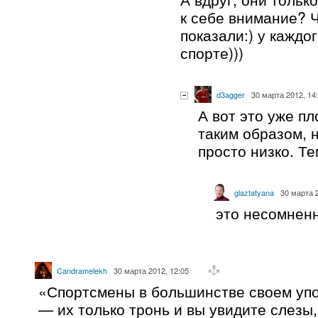
к себе внимание? 
показали:) у каждо
спорте)))
d3agger
30 марта 2012, 14
А вот это уже п
таким образом, н
просто низко. Т
glaztatyana
30 марта 2
это несомнен
Candramelekh
30 марта 2012, 12:05
«Спортсмены в большинстве своем уп
— их только тронь и вы увидите слезы