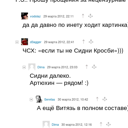
vodolaz
29 марта 2012, 22:11
да да давно по инету ходит картинка
d3agger
29 марта 2012, 22:41
ЧСХ: «если ты не Сидни Кросби»)))
Dima
29 марта 2012, 23:03
Сидни далеко.
Артюхин — рядом! :)
Seretas
30 марта 2012, 10:42
А ещё Витязь в полном составе
Dima
30 марта 2012, 12:16