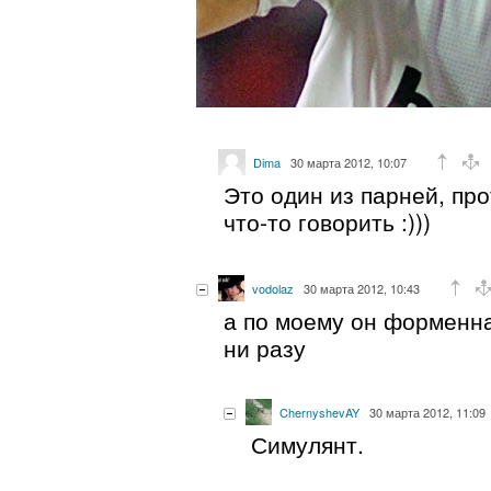
Dima
30 марта 2012, 10:07
Это один из парней, пр
что-то говорить :)))
vodolaz
30 марта 2012, 10:43
а по моему он форменна
ни разу
ChernyshevAY
30 марта 2012, 11:09
Симулянт.