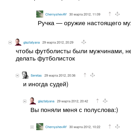
ChernyshevAY
30 марта 2012, 11:09
Ручка — оружие настоящего му
glaztatyana
29 марта 2012, 20:29
чтобы футболисты были мужчинами, н
делать футболисток
Seretas
29 марта 2012, 20:36
и иногда судей)
glaztatyana
29 марта 2012, 20:42
Вы поняли меня с полуслова:)
ChernyshevAY
30 марта 2012, 10:22