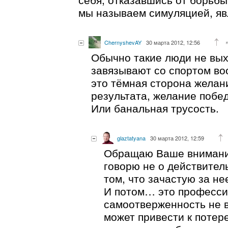
мы называем симуляцией, яв
ChernyshevAY
30 марта 2012, 12:56
Обычно такие люди не вых
завязывают со спортом в
это тёмная сторона желан
результата, желание побе
Или банальная трусость.
glaztatyana
30 марта 2012, 12:59
Обращаю Ваше внимание
говорю не о действител
том, что зачастую за н
И потом… это професси
самоотверженность не в
может привести к потер