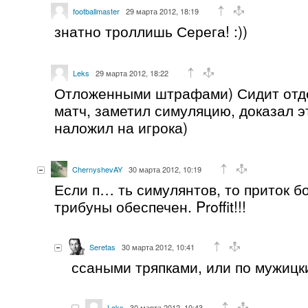
footballmaster
29 марта 2012, 18:19
знатно троллишь Серега! :))
Leks
29 марта 2012, 18:22
Отложенными штрафами) Сидит отде
матч, заметил симуляцию, доказал э
наложил на игрока)
ChernyshevAY
30 марта 2012, 10:19
Если п… ть симулянтов, то приток б
трибуны обеспечен. Proffit!!!
Seretas
30 марта 2012, 10:41
ссаными тряпками, или по мужицк
Leks
30 марта 2012, 10:43