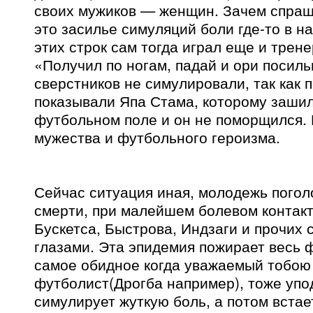
своих мужиков — женщин. Зачем спра
это засилье симуляций боли где-то в на
этих строк сам тогда играл еще и трен
«Получил по ногам, падай и ори посиль
сверстников не симулировали, так как 
показывали Япа Стама, которому зашил
футбольном поле и он не поморщился.
мужества и футбольного героизма.
Сейчас ситуация иная, молодежь поголо
смерти, при малейшем болевом контак
Бускетса, Быстрова, Индзаги и прочих 
глазами. Эта эпидемия пожирает весь 
самое обидное когда уважаемый тобою
футболист(Дрогба например), тоже упо
симулирует жуткую боль, а потом встает