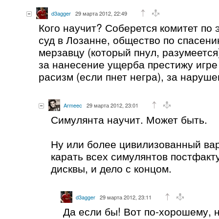
d3agger
29 марта 2012, 22:49
Кого научит? Соберется комитет по 
суд в Лозанне, общество по спасени
мерзавцу (который пнул, разумеется
за нанесение ущерба престижу игре
расизм (если пнет негра), за наруше
Armeec
29 марта 2012, 23:01
Симулянта научит. Может быть.
Ну или более цивилизованный ва
карать всех симулянтов постфакту
дисквы, и дело с концом.
d3agger
29 марта 2012, 23:11
Да если бы! Вот по-хорошему, 