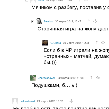
Мячиком с разбегу, поставив у 
Seretas
30 марта 2012, 10:47
Старинная игра на жопу даёт
KULi4ara
30 марта 2012, 12:23
Если б в ЧР играли на жоп
«странных» матчей, дума
бы.)))
ChernyshevAY
30 марта 2012, 11:08
Подушками, б… ь!)
null-and-void
29 марта 2012, 18:52
Ну вообще есть такое понятие как нес