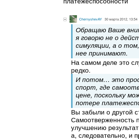
платежеспособности
ChernyshevAY
30 марта 2012, 13:54
Обращаю Ваше вним
я говорю не о дей
симуляции, а о том
нее принимают.
На самом деле это сл
редко.
И потом… это про
спорт, где самоот
цене, поскольку мо
потере платежесп
Вы забыли о другой с
Самоотверженность п
улучшению результат
а, следовательно, и 