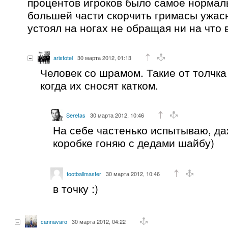
процентов игроков было самое нормал
большей части скорчить гримасы ужасн
устоял на ногах не обращая ни на что
aristotel
30 марта 2012, 01:13
Человек со шрамом. Такие от толчка
когда их сносят катком.
Seretas
30 марта 2012, 10:46
На себе частенько испытываю, да
коробке гоняю с дедами шайбу)
footballmaster
30 марта 2012, 10:46
в точку :)
cannavaro
30 марта 2012, 04:22