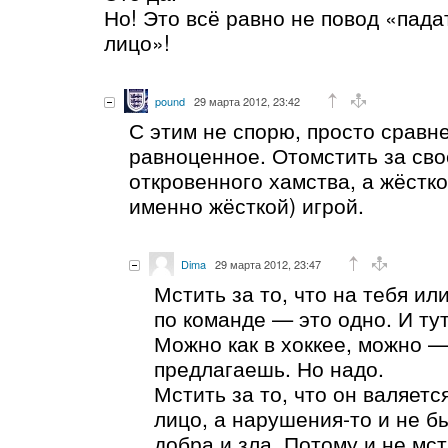
Но! Это всё равно не повод «пада
лицо»!
pound
29 марта 2012, 23:42
С этим не спорю, просто сравн
равноценное. Отомстить за сво
откровенного хамства, а жёстко
именно жёсткой) игрой.
Dima
29 марта 2012, 23:47
Мстить за то, что на тебя ил
по команде — это одно. И тут
Можно как в хоккее, можно —
предлагаешь. Но надо.
Мстить за то, что он валяетс
лицо, а нарушения-то и не б
добра и зла. Потому и не мст