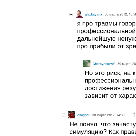
glaztatyana
30 марта 2012, 13:5
я про травмы гово
профессиональной 
дальнейшую ненужн
про прибыли от зр
ChernyshevAY
30 марта 20
Но это риск, на 
профессиональн
достижения резу
зависит от харак
d3agger
30 марта 2012, 14:30
Не понял, что зачаст
симуляцию? Как прав