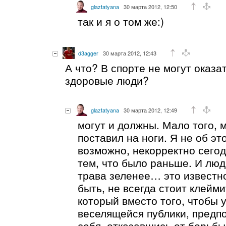
glaztatyana
30 марта 2012, 12:50
так и я о том же:)
d3agger
30 марта 2012, 12:43
А что? В спорте не могут оказа
здоровые люди?
glaztatyana
30 марта 2012, 12:49
могут и должны. Мало того, м
поставил на ноги. Я не об это
возможно, некорректно сегод
тем, что было раньше. И люд
трава зеленее… это известно
быть, не всегда стоит клейм
который вместо того, чтобы у
веселящейся публики, предп
себя, отказавшись от борьбы.