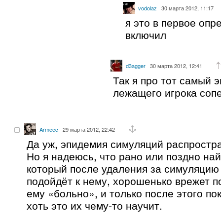
vodolaz
30 марта 2012, 11:17
я это в первое опр
включил
d3agger
30 марта 2012, 12:41
Так я про тот самый э
лежащего игрока соп
Armeec
29 марта 2012, 22:42
Да уж, эпидемия симуляций распростра
Но я надеюсь, что рано или поздно на
который после удаления за симуляцию
подойдёт к нему, хорошенько врежет по
ему «больно», и только после этого по
хоть это их чему-то научит.