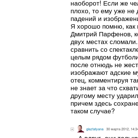
наоборот! Если же че
плохо, то ему уже не
падений и изображени
Я хорошо помню, как 
Дмитрий Парфенов, ко
двух местах сломали.
сравнить со спектак
целым рядом футболи
после отнюдь не жест
изображают адские му
отец, комментируя та
не знает за что схва
другому месту ударил
причем здесь сохране
таком случае?
glaztatyana
30 марта 2012, 14:3
А вдруг, они тольк