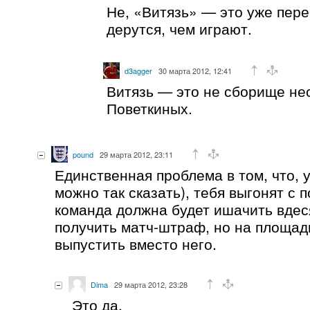
Не, «Витязь» — это уже пер
дерутся, чем играют.
d3agger
30 марта 2012, 12:41
Витязь — это не сборище не
Поветкиных.
pound
29 марта 2012, 23:11
Единственная проблема в том, что, 
можно так сказать), тебя выгонят с п
команда должна будет ишачить вдес
получить матч-штраф, но на площадк
выпустить вместо него.
Dima
29 марта 2012, 23:28
Это да.