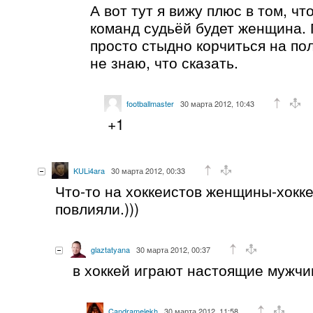
А вот тут я вижу плюс в том, ч
команд судьёй будет женщина. 
просто стыдно корчиться на пол
не знаю, что сказать.
footballmaster
30 марта 2012, 10:43
+1
KULi4ara
30 марта 2012, 00:33
Что-то на хоккеистов женщины-хокке
повлияли.)))
glaztatyana
30 марта 2012, 00:37
в хоккей играют настоящие мужч
Candramelekh
30 марта 2012, 11:58