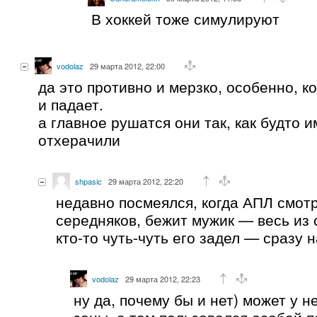
В хоккей тоже симулируют
vodolaz
29 марта 2012, 22:00
да это противно и мерзко, особенно, ко
и падает.
а главное рушатся они так, как будто и
отхерачили
shpasic
29 марта 2012, 22:20
недавно посмеялся, когда АПЛ смотр
середняков, бежит мужик — весь из 
кто-то чуть-чуть его задел — сразу н
vodolaz
29 марта 2012, 22:23
ну да, почему бы и нет) может у н