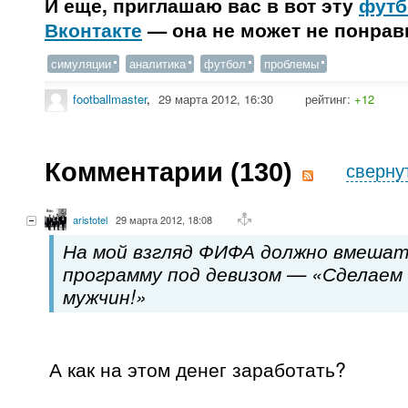
И еще, приглашаю вас в вот эту
футб
Вконтакте
— она не может не понрав
симуляции
аналитика
футбол
проблемы
footballmaster
,
29 марта 2012, 16:30
рейтинг:
+12
Комментарии (
130
)
сверну
aristotel
29 марта 2012, 18:08
На мой взгляд ФИФА должно вмешат
программу под девизом — «Сделаем
мужчин!»
А как на этом денег заработать?