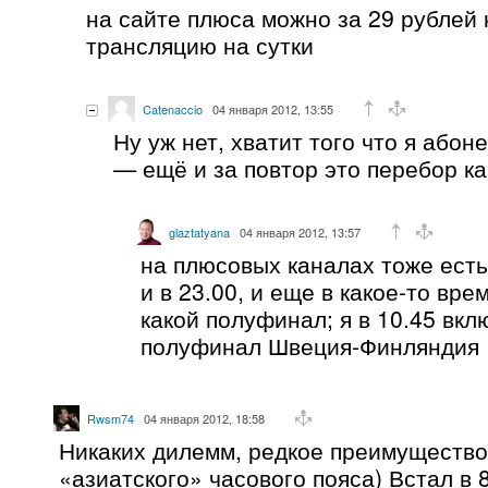
на сайте плюса можно за 29 рублей
трансляцию на сутки
Catenaccio
04 января 2012, 13:55
Ну уж нет, хватит того что я абон
— ещё и за повтор это перебор ка
glaztatyana
04 января 2012, 13:57
на плюсовых каналах тоже есть 
и в 23.00, и еще в какое-то вре
какой полуфинал; я в 10.45 вкл
полуфинал Швеция-Финляндия
Rwsm74
04 января 2012, 18:58
Никаких дилемм, редкое преимущество
«азиатского» часового пояса) Встал в 