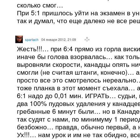
сколько смог…
При 5:1 пришлось уйти на экзамен в ун
так и думал, что еще далеко не все ре
spartach
04 января 2012, 21:09
Жесть!!!… при 6:4 прямо из горла вис
иначе бы голова взорвалась… как тол
выровняли скорости, канадцы опять ни
смогли (не считая штанги, конечно)… а
просто все это смотрелось нереально
тоже планка в этот момент съехала… а
6:1 надо до 0,01 мин. ИГРАТЬ… судьи,
два 100% пудовых удаления у канадцев
гребанные 6 минут были… но в Канаде
так судят с нами, по минимуму 1 перио
безбожно… правда, обычно первый, а н
Ух!!!… нам урок и им не так обидно, все