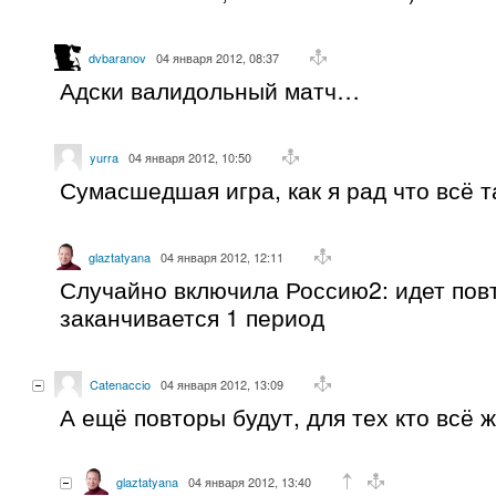
dvbaranov
04 января 2012, 08:37
Адски валидольный матч…
yurra
04 января 2012, 10:50
Сумасшедшая игра, как я рад что всё т
glaztatyana
04 января 2012, 12:11
Случайно включила Россию2: идет пов
заканчивается 1 период
Catenaccio
04 января 2012, 13:09
А ещё повторы будут, для тех кто всё 
glaztatyana
04 января 2012, 13:40