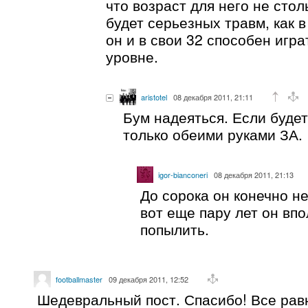
что возраст для него не стол
будет серьезных травм, как 
он и в свои 32 способен игр
уровне.
aristotel
08 декабря 2011, 21:11
Бум надеяться. Если будет 
только обеими руками ЗА.
igor-bianconeri
08 декабря 2011, 21:13
До сорока он конечно не
вот еще пару лет он вп
попылить.
footballmaster
09 декабря 2011, 12:52
Шедевральный пост. Спасибо! Все равн