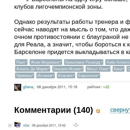
клубов лигочемпионской зоны.
Однако результаты работы тренера и 
сейчас наводят на мысль о том, что даж
очном противостоянии с блауграной не
для Реала, а значит, чтобы бороться к
Барселоне придется выкладываться в к
Реал
Жозе Моуринью
Криштиану Роналду
Хаби Алонсо
Анхель Ди Мария
Гонсало Игуаин
Месут Озил
Кака
О
Примера
Испания
Класико
Барселона
gitana
,
08 декабря 2011, 15:18
рейтинг:
+22
Комментарии (
140
)
сверну
oQo
08 декабря 2011, 15:42