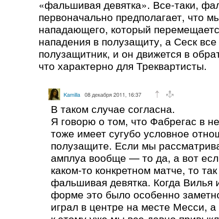
«фальшивая девятка». Все-таки, фа
первоначально предполагает, что м
нападающего, который перемещаетс
нападения в полузащиту, а Сеск вс
полузащитник, и он движется в обра
что характерно для Треквартисты.
Kamilla
08 декабря 2011, 16:37
В таком случае согласна.
Я говорю о том, что Фабрегас в н
тоже имеет сугубо условное отно
полузащите. Если мы рассматрива
амплуа вообще — то да, а вот есл
каком-то конкретном матче, то та
фальшивая девятка. Когда Вилья 
форме это было особенно заметн
играл в центре на месте Месси, а
к этому уже мы все давно привыкл