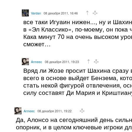
Vardan
08 декабря 2011, 16:46
все таки Игуаин нижен..., ну и Шахи
в «Эл Классико», по-моему, он пока 
Кака минут 70 на очень высоком уро
сможет…
Armeec
08 декабря 2011, 19:23
Вряд ли Жозе просит Шахина сразу в
всего в основе выйдет Бензема, кот
стать некой фигурой отвлечения, о
силу составят Ди Мария и Криштиан
Armeec
08 декабря 2011, 19:22
Да, Алонсо на сегодняшний день силь
опорник, и в целом ключевые игроки д