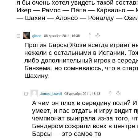
я бы очень хотел увидеть такой состав:
Икер — Рамос — Пепе — Карвальо — 
— Шахин — Алонсо — Роналду — Озил
gitana
08 декабря 2011, 16:38
Против Барсы Жозе всегда играет не
нежели с остальными в Испании. Тож
либо дополнительный игрок в середи
Бензема, но сомневаюсь, что в стар
Шахину.
James_Lowell
08 декабря 2011, 16:43
А чем он плох в середину поля? И
умеет, и пас отдать и игру видит 
чемпионат выиграла из-за того, ч
Бендером сожрали всех в центре 
Барсы — это самое то