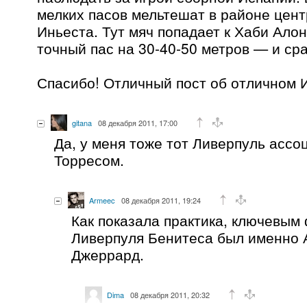
мелких пасов мельтешат в районе цент
Иньеста. Тут мяч попадает к Хаби Ало
точный пас на 30-40-50 метров — и сраз
Спасибо! Отличный пост об отличном И
gitana
08 декабря 2011, 17:00
Да, у меня тоже тот Ливерпуль ассо
Торресом.
Armeec
08 декабря 2011, 19:24
Как показала практика, ключевым
Ливерпуля Бенитеса был именно А
Джеррард.
Dima
08 декабря 2011, 20:32