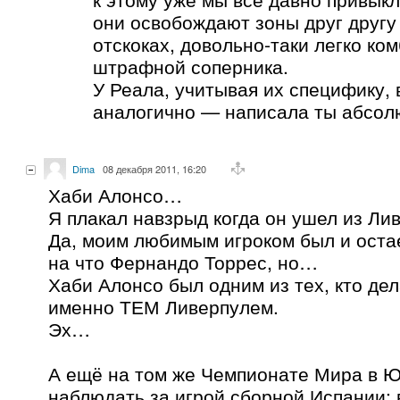
они освобождают зоны друг другу 
отскоках, довольно-таки легко ко
штрафной соперника.
У Реала, учитывая их специфику, 
аналогично — написала ты абсолю
Dima
08 декабря 2011, 16:20
Хаби Алонсо…
Я плакал навзрыд когда он ушел из Ли
Да, моим любимым игроком был и остае
на что Фернандо Торрес, но…
Хаби Алонсо был одним из тех, кто де
именно ТЕМ Ливерпулем.
Эх…
А ещё на том же Чемпионате Мира в 
наблюдать за игрой сборной Испании: в