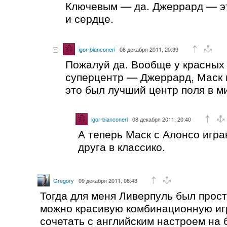
Ключевым — да. Джеррард — эт
и сердце.
igor-bianconeri
08 декабря 2011, 20:39
Пожалуй да. Вообще у красных 
суперцентр — Джеррард, Маск 
это был лучший центр поля в м
igor-bianconeri
08 декабря 2011, 20:40
А теперь Маск с Алонсо игра
друга в классико.
Gregory
09 декабря 2011, 08:43
Тогда для меня Ливерпуль был прост
можно красивую комбинационную иг
сочетать с английским настроем на 