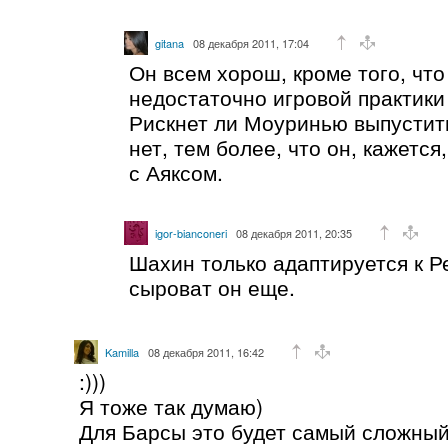
gitana
08 декабря 2011, 17:04
Он всем хорош, кроме того, что
недостаточно игровой практики
Рискнет ли Моуринью выпустить
нет, тем более, что он, кажется
с Аяксом.
igor-bianconeri
08 декабря 2011, 20:35
Шахин только адаптируется к Р
сыроват он еще.
Kamilla
08 декабря 2011, 16:42
:)))
Я тоже так думаю)
Для Барсы это будет самый сложный