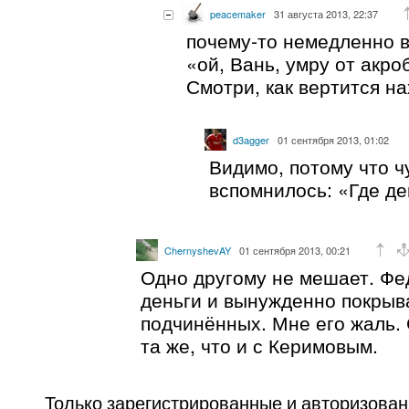
peacemaker
31 августа 2013, 22:37
почему-то немедленно 
«ой, Вань, умру от акро
Смотри, как вертится на
d3agger
01 сентября 2013, 01:02
Видимо, потому что ч
вспомнилось: «Где де
ChernyshevAY
01 сентября 2013, 00:21
Одно другому не мешает. Фе
деньги и вынужденно покрыв
подчинённых. Мне его жаль.
та же, что и с Керимовым.
Только зарегистрированные и авторизова