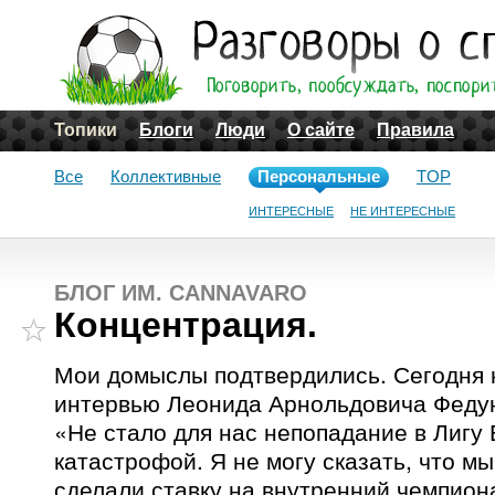
Топики
Блоги
Люди
О сайте
Правила
Все
Коллективные
Персональные
TOP
ИНТЕРЕСНЫЕ
НЕ ИНТЕРЕСНЫЕ
БЛОГ ИМ. CANNAVARO
Концентрация.
Мои домыслы подтвердились. Сегодня 
интервью Леонида Арнольдовича Федун
«Не стало для нас непопадание в Лигу
катастрофой. Я не могу сказать, что м
сделали ставку на внутренний чемпион