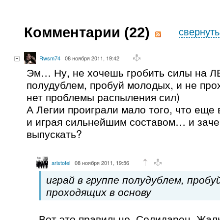
Комментарии (
22
)
свернуть
Rwsm74
08 ноября 2011, 19:42
Эм… Ну, не хочешь гробить силы на ЛЕ
полудублем, пробуй молодых, и не про
нет проблемы распыления сил)
А Легии проиграли мало того, что еще 
и играя сильнейшим составом… и заче
выпускать?
aristotel
08 ноября 2011, 19:56
играй в группе полудублем, пробу
проходящих в основу
Вот это правильно. Солидарен. Жалк