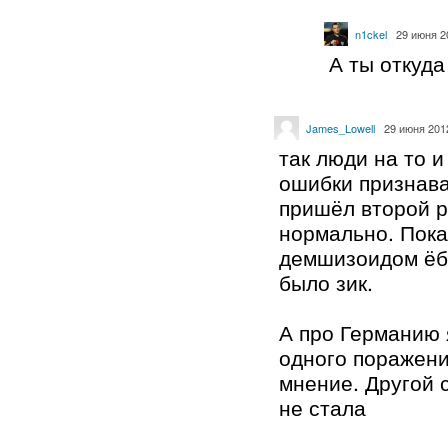
n1ckel
29 июня 2
А ты откуда
James_Lowell
29 июня 2012
так люди на то и
ошибки признава
пришёл второй р
нормально. Пока
демшизоидом ёб
было зик.
А про Германию 
одного поражени
мнение. Другой 
не стала