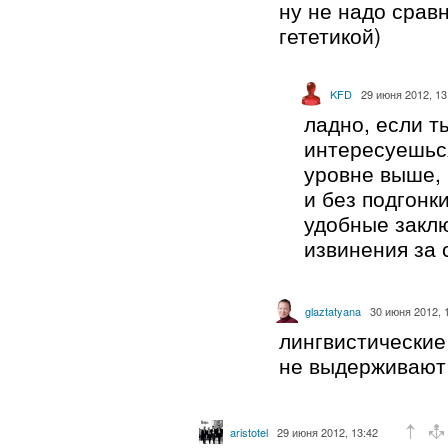
ну не надо срав
гететикой)
KFD
29 июня 2012, 13
ладно, если т
интересуешься
уровне выше,
и без подгонк
удобные закл
извинения за
glaztatyana
30 июня 2012, 
лингвистические
не выдерживают 
aristotel
29 июня 2012, 13:42