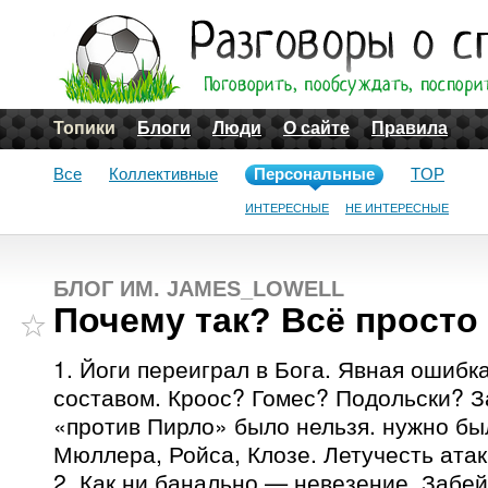
Топики
Блоги
Люди
О сайте
Правила
Все
Коллективные
Персональные
TOP
ИНТЕРЕСНЫЕ
НЕ ИНТЕРЕСНЫЕ
БЛОГ ИМ. JAMES_LOWELL
Почему так? Всё просто
1. Йоги переиграл в Бога. Явная ошибк
составом. Кроос? Гомес? Подольски? З
«против Пирло» было нельзя. нужно бы
Мюллера, Ройса, Клозе. Летучесть ата
2. Как ни банально — невезение. Забе