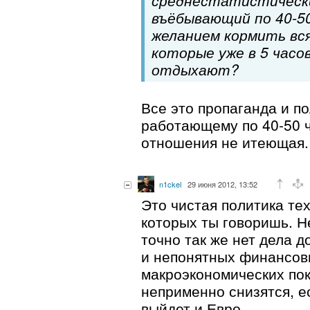
среднестатистически
въёбывающий по 40-50
желанием кормить вся
которые уже в 5 часо
отдыхают?
Все это пропаганда и по
работающему по 40-50 ч
отношения не итеющая.
n1ckel
29 июня 2012, 13:52
Это чистая политика тех
которых ты говоришь. Н
точно так же нет дела д
и непонятных финансов
макроэкономических пок
неприменно снизятся, е
выйдет и Евро.