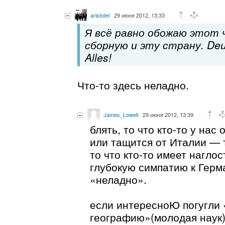
aristotel
29 июня 2012, 13:33
Я всё равно обожаю этот 
сборную и эту страну. Deu
Alles!
Что-то здесь неладно.
James_Lowell
29 июня 2012, 13:39
блять, то что кто-то у нас
или тащится от Италии — т
то что кто-то имеет нагло
глубокую симпатию к Герм
«неладно».
если интересноЮ погугли
географию»(молодая наук) 