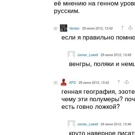
её мнению на генном уров
русским.
Vardan
29 июня 2012, 13:42
если я правильно помню
James_Lowell
29 июня 2012, 13:49
венгры, поляки и нем
KFD
29 июня 2012, 13:42
генная география, эзот
чему эти полумеры? поч
есть говно ложкой?
James_Lowell
29 июня 2012, 13:46
круто наверное писат