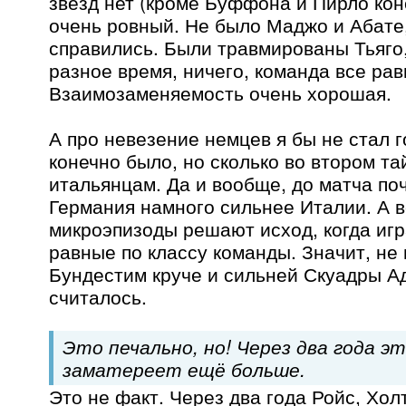
звезд нет (кроме Буффона и Пирло кон
очень ровный. Не было Маджо и Абате,
справились. Были травмированы Тьяго,
разное время, ничего, команда все рав
Взаимозаменяемость очень хорошая.
А про невезение немцев я бы не стал 
конечно было, но сколько во втором та
итальянцам. Да и вообще, до матча поч
Германия намного сильнее Италии. А в
микроэпизоды решают исход, когда иг
равные по классу команды. Значит, не
Бундестим круче и сильней Скуадры Ад
считалось.
Это печально, но! Через два года э
заматереет ещё больше.
Это не факт. Через два года Ройс, Хол