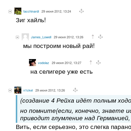
tacchinardi
29 июня 2012, 13:24
Зиг хайль!
James_Lowell
29 июня 2012, 13:26
мы построим новый рай!
vodolaz
29 июня 2012, 13:27
на селигере уже есть
n1ckel
29 июня 2012, 13:26
(создание 4 Рейха идёт полным ходо
но помните(если, конечно, знаете 
приводит глумление над Германией, 
Вить, если серьезно, это слегка паран