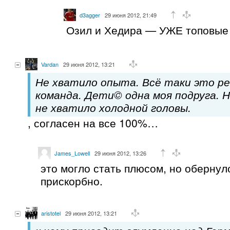
d3agger
29 июня 2012, 21:49
Озил и Хедира — УЖЕ топовые 
Vardan
29 июня 2012, 13:21
Не хватило опыта. Всё таки это р
команда. Дети© одна моя подруга. 
не хватило холодной головы.
, согласен на все 100%…
James_Lowell
29 июня 2012, 13:26
это могло стать плюсом, но обернул
прискорбно.
aristotel
29 июня 2012, 13:21