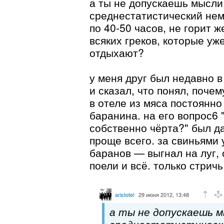
а ты не допускаешь мысли,
среднестатистический не
по 40-50 часов, не горит 
всяких греков, которые уж
отдыхают?
у меня друг был недавно в
и сказал, что понял, почем
в отеле из мяса постоянно
баранина. на его вопрос6 "
собственно чёрта?" был да
проще всего. за свиньями 
баранов — выгнал на луг, 
поели и всё. только стричь
aristotel
29 июня 2012, 13:48
а ты не допускаешь м