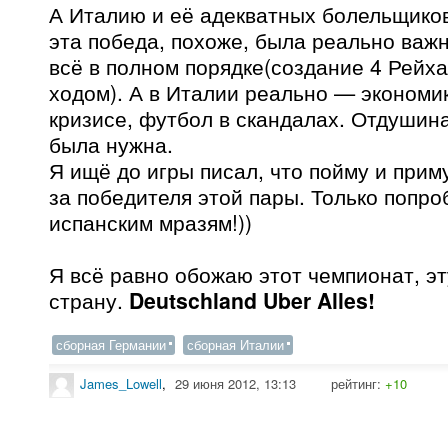
А Италию и её адекватных болельщиков
эта победа, похоже, была реально важн
всё в полном порядке(создание 4 Рейх
ходом). А в Италии реально — экономик
кризисе, футбол в скандалах. Отдушин
была нужна.
Я ищё до игры писал, что пойму и прим
за победителя этой пары. Только попро
испанским мразям!))
Я всё равно обожаю этот чемпионат, эт
страну.
Deutschland Uber Alles!
сборная Германии
сборная Италии
James_Lowell
,
29 июня 2012, 13:13
рейтинг:
+10