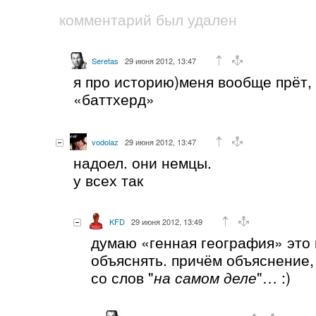
комментарий был удален
Seretas
29 июня 2012, 13:47
я про историю)меня вообще прёт, 
«баттхерд»
vodolaz
29 июня 2012, 13:47
надоел. они немцы.
у всех так
KFD
29 июня 2012, 13:49
думаю «генная география» это 
объяснять. причём объяснение,
со слов "
на самом деле
"… :)