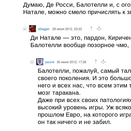
Думаю, Де Росси, Балотелли и, с ог
Натале, можно смело причислять к з
d3agger
29 июня 2012, 23:22
Ди Натале — это, пардон, Киричен
Балотелли вообще позорное чмо, 
pound
30 июня 2012, 17:26
Балотелли, пожалуй, самый та
своего поколения. И это больш
него и всех нас, что всем этим
мозг таракана.
Даже при всех своих патология
высокий уровень игры. Уж всяк
прошлом Евро, на которого игр
он так ничего и не забил.