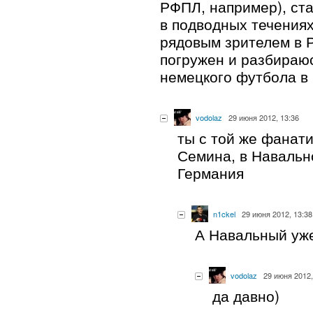
РФПЛ, например), ст
в подводных течениях
рядовым зрителем в Р
погружен и разбираю
немецкого футбола в
vodolaz
29 июня 2012, 13:36
ты с той же фанат
Семина, в Навально
Германия
n1ckel
29 июня 2012, 13:38
А Навальный уже,
vodolaz
29 июня 2012,
да давно)