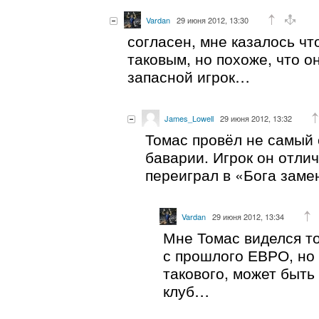
Vardan
29 июня 2012, 13:30
согласен, мне казалось ч
таковым, но похоже, что 
запасной игрок…
James_Lowell
29 июня 2012, 13:32
Томас провёл не самый 
баварии. Игрок он отли
переиграл в «Бога заме
Vardan
29 июня 2012, 13:34
Мне Томас виделся т
с прошлого ЕВРО, но 
такового, может быть
клуб…