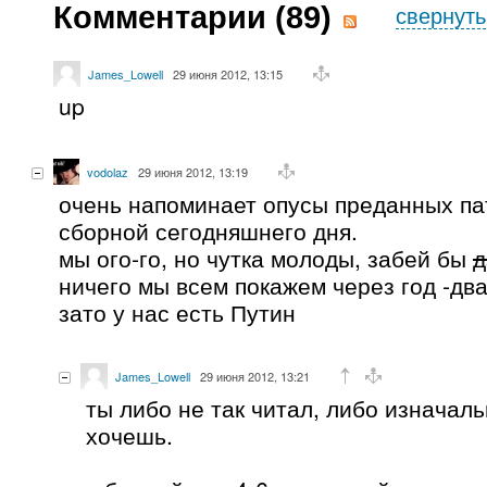
Комментарии (
89
)
свернуть
James_Lowell
29 июня 2012, 13:15
up
vodolaz
29 июня 2012, 13:19
очень напоминает опусы преданных па
сборной сегодняшнего дня.
мы ого-го, но чутка молоды, забей бы
д
ничего мы всем покажем через год -два
зато у нас есть Путин
James_Lowell
29 июня 2012, 13:21
ты либо не так читал, либо изначаль
хочешь.