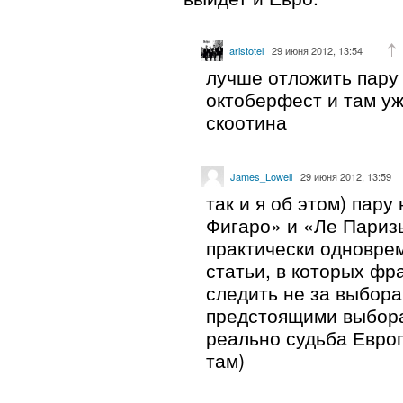
aristotel
29 июня 2012, 13:54
лучше отложить пару 
октоберфест и там уж
скоотина
James_Lowell
29 июня 2012, 13:59
так и я об этом) пару
Фигаро» и «Ле Париз
практически одновре
статьи, в которых фр
следить не за выбора
предстоящими выбора
реально судьба Евро
там)