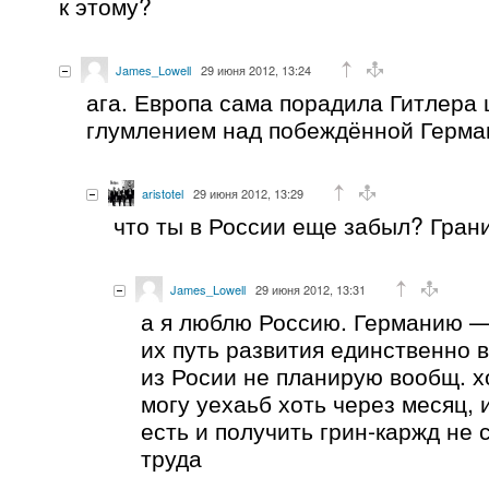
к этому?
James_Lowell
29 июня 2012, 13:24
ага. Европа сама порадила Гитлера
глумлением над побеждённой Герма
aristotel
29 июня 2012, 13:29
что ты в России еще забыл? Гран
James_Lowell
29 июня 2012, 13:31
а я люблю Россию. Германию —
их путь развития единственно 
из Росии не планирую вообщ. х
могу уехаьб хоть через месяц,
есть и получить грин-каржд не 
труда