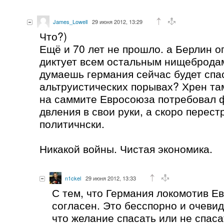
James_Lowell
29 июня 2012, 13:29
Что?)
Ещё и 70 лет не прошло. а Берлин о
диктует всем остальным нищебродам
думаешь германия сейчас будет спа
альтруистических порывах? Хрен та
на саммите Евросоюза потребовал 
двления в свои руки, а скоро перес
политичнски.
Никакой войны. Чистая экономика.
n1ckel
29 июня 2012, 13:33
С тем, что Германия локомотив Ев
согласен. Это бесспорно и очеви
что желание спасать или не спас