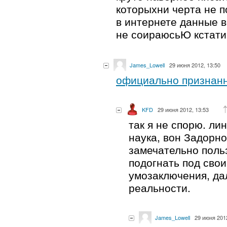
которыхни черта не 
в интернете данные 
не соираюсьЮ кстати
James_Lowell
29 июня 2012, 13:50
официально признанн
KFD
29 июня 2012, 13:53
так я не спорю. ли
наука, вон Задорно
замечательно поль
подогнать под свои
умозаключения, да
реальности.
James_Lowell
29 июня 2012