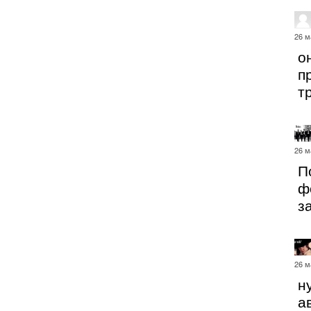
26 м
о
п
т
26 м
П
ф
з
26 м
ну
а