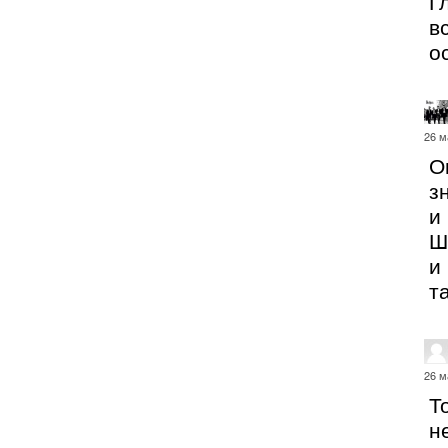
Г
вс
о
26 м
О
з
и
Ш
и
т
26 м
Т
н