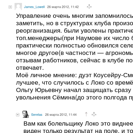
James_Lowell
26 марта 2012, 11:42
Управление очень многим запомнилось
заметить, но в структурах клуба прои
реорганизация. были уволены практич
топ.менеджеры(при Наумове их число 
практически полностью обновился сел
многое другое(в частности — агрономы
отзывам работников, сейчас в клубе по
отвечает.
Моё личное мнение: дуэт Коусейру-См
лучшее, что случилось с Локо со врем
Ольгу Юрьевну начал защищать сразу 
увольнения Сёмина(до этого полгода 
Seretas
26 марта 2012, 11:44
Вам как болельщику Локо это виднее
виден только результат на поле, и то