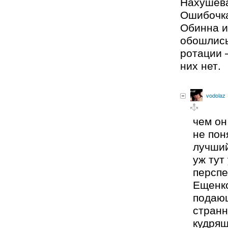
Нахушева
Ошибочка
Обинна и
обошлись
ротации 
них нет.
vodolaz
чем он
не пон
лучший
уж тут
перспе
Ещенк
подаю
странн
кудря