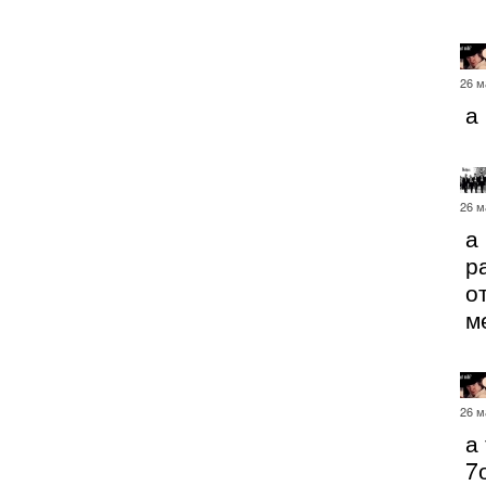
26 м
а
26 м
а
р
о
м
26 м
а
7