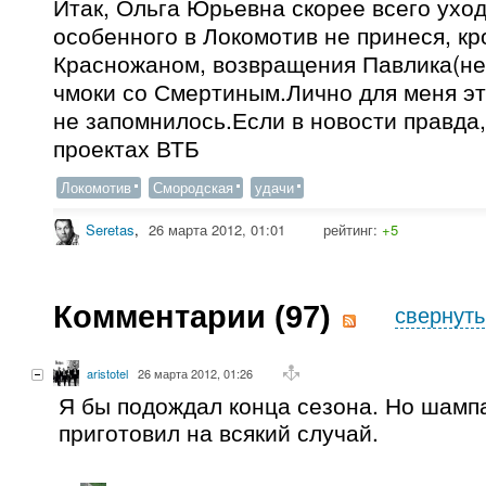
Итак, Ольга Юрьевна скорее всего уход
особенного в Локомотив не принеся, кр
Красножаном, возвращения Павлика(не
чмоки со Смертиным.Лично для меня э
не запомнилось.Если в новости правда,
проектах ВТБ
Локомотив
Смородская
удачи
Seretas
,
26 марта 2012, 01:01
рейтинг:
+5
Комментарии (
97
)
свернуть
aristotel
26 марта 2012, 01:26
Я бы подождал конца сезона. Но шамп
приготовил на всякий случай.