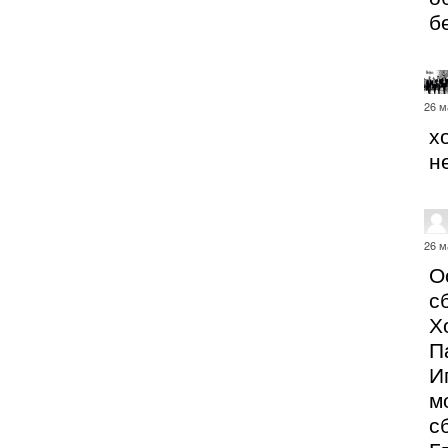
б
26 м
х
н
26 м
О
с
Х
П
И
м
с