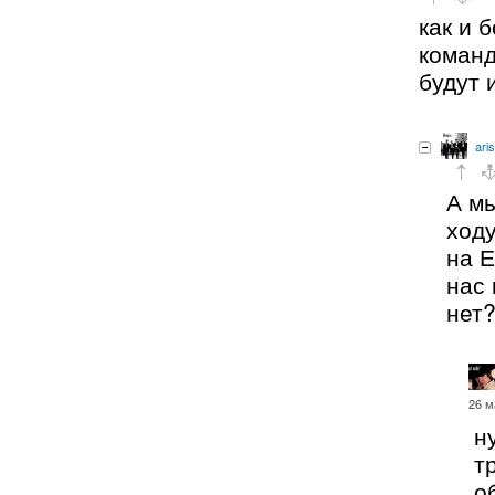
как и 
команд
будут 
aris
А мы
ход
на Е
нас 
нет
26 м
н
т
о