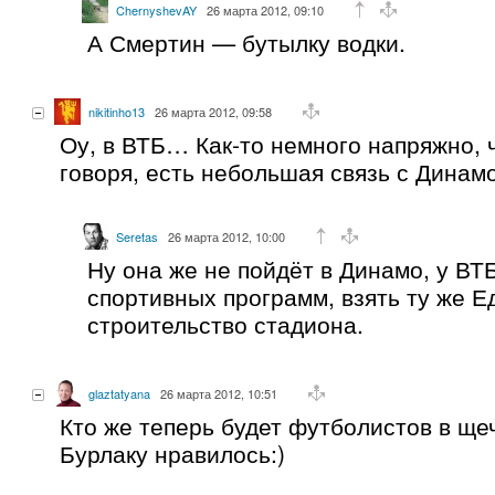
ChernyshevAY
26 марта 2012, 09:10
А Смертин — бутылку водки.
nikitinho13
26 марта 2012, 09:58
Оу, в ВТБ… Как-то немного напряжно, ч
говоря, есть небольшая связь с Динамо
Seretas
26 марта 2012, 10:00
Ну она же не пойдёт в Динамо, у ВТ
спортивных программ, взять ту же Е
строительство стадиона.
glaztatyana
26 марта 2012, 10:51
Кто же теперь будет футболистов в ще
Бурлаку нравилось:)