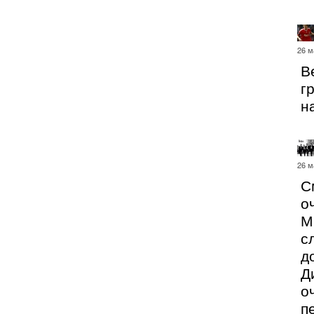
26 м
В
г
н
26 м
С
о
М
с
д
Д
о
п