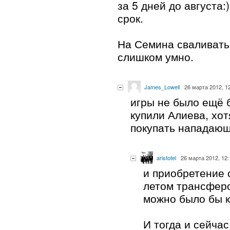
за 5 дней до августа:
срок.
На Семина сваливать
слишком умно.
James_Lowell
26 марта 2012, 1
игры не было ещё 
купили Алиева, хо
покупать нападающ
aristotel
26 марта 2012, 12:
и приобретение 
летом трансферо
можно было бы 
И тогда и сейча