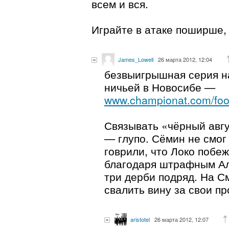
всем и вся.
Играйте в атаке поширше,
James_Lowell
26 марта 2012, 12:04
безвыигрышная серия н
ничьей в Новосибе —
www.championat.com/footb
Связывать «чёрный авг
— глупо. Сёмин не смог
говрили, что Локо побе
благодаря штрафным Ал
три дерби подряд. На С
свалить вину за свои пр
aristotel
26 марта 2012, 12:07