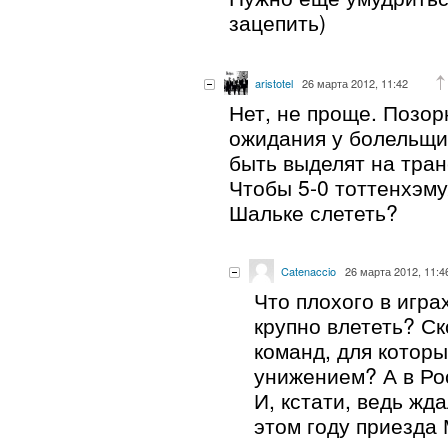
зацепить)
aristotel
26 марта 2012, 11:42
Нет, не проще. Позор
ожидания у болельщи
быть выделят на тра
Чтобы 5-0 тоттенхэму
Шальке слететь?
Catenaccio
26 марта 2012, 11:4
Что плохого в игра
крупно влететь? Ск
команд, для котор
унижением? А в Ро
И, кстати, ведь жд
этом году приезд