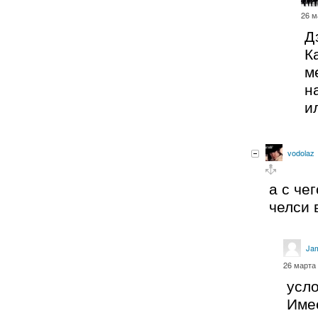
26 м
Д
К
м
н
и
vodolaz
а с че
челси 
Ja
26 марта 
усл
Име