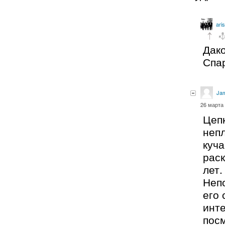
aris
Дако
Спар
Ja
26 марта 
Цепк
неп
куча
рас
лет.
Неп
его
инте
посм