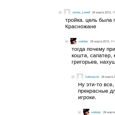
James_Lowell
26 марта 2012, 1
тройка. цель была 
Красножане
vodolaz
26 марта 2012, 11:
тогда почему пр
кошта, сапатер, 
григорьев, наху
Catenaccio
26 марта 2
Ну эти-то все
прекрасные дл
игроки.
vodolaz
26 марта