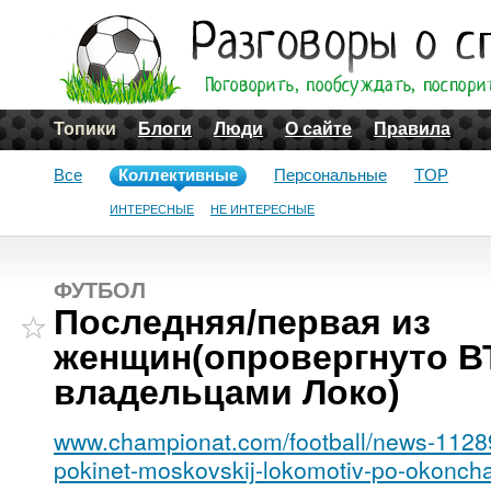
Топики
Блоги
Люди
О сайте
Правила
Все
Коллективные
Персональные
TOP
ИНТЕРЕСНЫЕ
НЕ ИНТЕРЕСНЫЕ
ФУТБОЛ
Последняя/первая из
женщин(опровергнуто ВТ
владельцами Локо)
www.championat.com/football/news-1128
pokinet-moskovskij-lokomotiv-po-okoncha