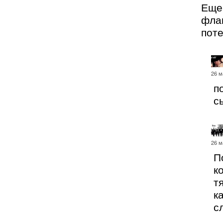
Еще
фла
поте
26 м
п
с
26 м
П
к
т
к
с