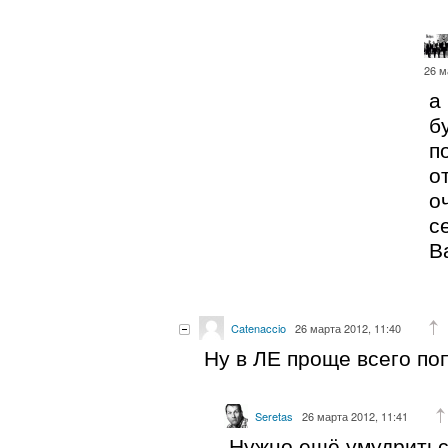
26 м
а
б
п
о
о
с
В
Catenaccio
26 марта 2012, 11:40
Ну в ЛЕ проще всего поп
Seretas
26 марта 2012, 11:41
Нужно ещё умудритьс