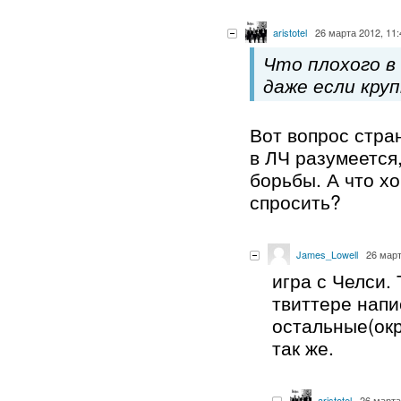
aristotel
26 марта 2012, 11:
Что плохого в 
даже если кру
Вот вопрос стра
в ЛЧ разумеется
борьбы. А что х
спросить?
James_Lowell
26 март
игра с Челси.
твиттере напи
остальные(окр
так же.
aristotel
26 марта