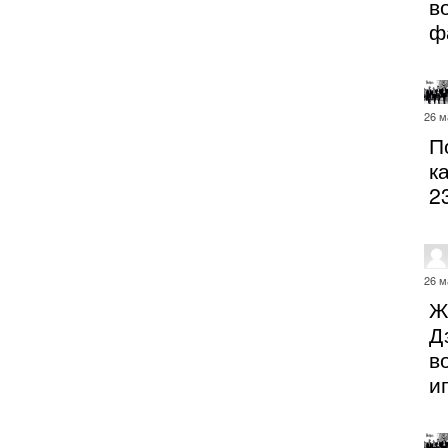
в
ф
26 м
П
к
2
26 м
Ж
Д
в
и