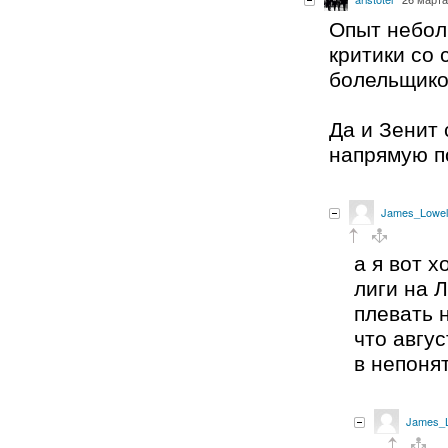
Опыт небол
критики со 
болельщико
Да и Зенит 
напрямую п
James_Lowel
а я вот 
лиги на 
плевать н
что авгу
в непоня
James_L