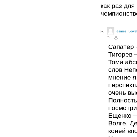
как раз для
чемпионств
James_Lowel
Сапатер 
Тигорев 
Томи абс
слов Неп
мнение я
перспект
очень вы
Полность
посмотри
Ещенко —
Волге. Д
коней вп