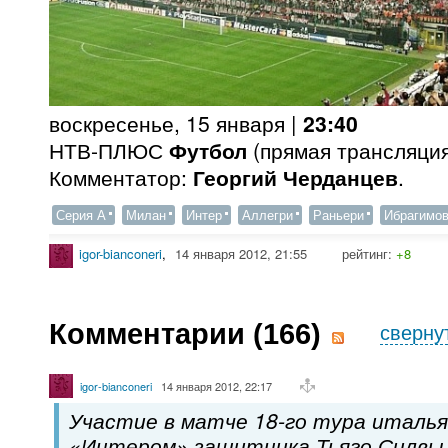
воскресенье, 15 января |
23:40
НТВ-ПЛЮС
Футбол
(прямая трансляция
Комментатор:
Георгий Черданцев
.
Серия А
Милан
Интер
Аллегри
Раньери
Ибрагимо
igor-bianconeri
,
14 января 2012, 21:55
рейтинг:
+8
Комментарии (
166
)
сверну
igor-bianconeri
14 января 2012, 22:17
Участие в матче 18-го тура италья
«Интером» защитника Тьяго Силвы