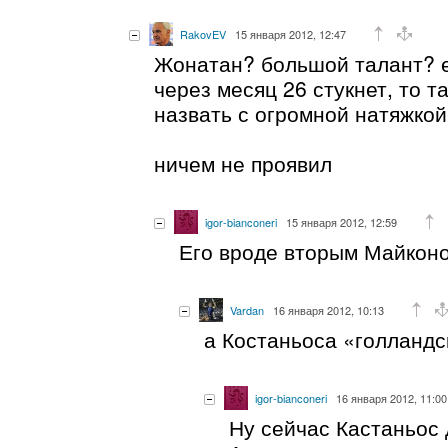
RakovEV
15 января 2012, 12:47
Жонатан? большой талант? е
через месяц 26 стукнет, то 
назвать с огромной натяжкой
ничем не проявил
igor-bianconeri
15 января 2012, 12:59
Его вроде вторым Майкон
Vardan
16 января 2012, 10:13
а Костаньоса «голланд
igor-bianconeri
16 января 2012, 11:00
Ну сейчас Кастаньос 