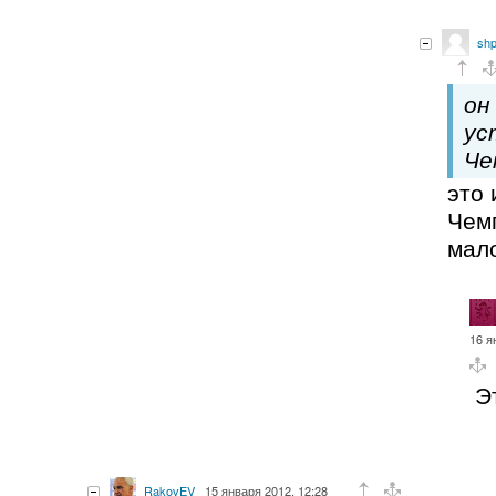
shp
он
ус
Че
это 
Чем
мало
16 я
Э
RakovEV
15 января 2012, 12:28