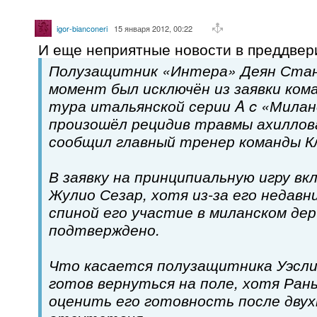
igor-bianconeri
15 января 2012, 00:22
И еще неприятные новости в преддве
Полузащитник «Интера» Деян Стан
момент был исключён из заявки ком
тура итальянской серии A c «Милан
произошёл рецидив травмы ахиллов
сообщил главный тренер команды К
В заявку на принципиальную игру вк
Жулио Сезар, хотя из-за его недавн
спиной его участие в миланском дер
подтверждено.
Что касается полузащитника Уэсли
готов вернуться на поле, хотя Ран
оценить его готовность после двух