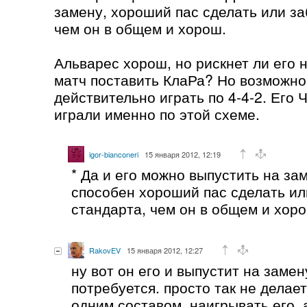
замену, хороший пас сделать или за
чем он в общем и хорош.
Альварес хорош, но рискнет ли его 
матч поставить КлаРа? Но возможн
действительно играть по 4-4-2. Его
играли именно по этой схеме.
igor-bianconeri
15 января 2012, 12:19
* Да и его можно выпустить на за
способен хороший пас сделать ил
стандарта, чем он в общем и хор
RakovEV
15 января 2012, 12:27
ну вот он его и выпустит на замен
потребуется. просто так не делае
одним составом, наигрывать его, 