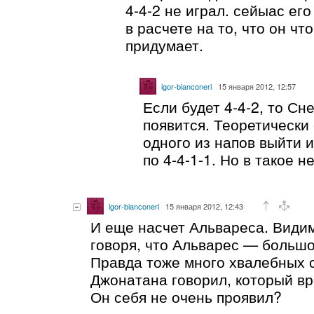
4-4-2 не играл. сейыас ег
в расчете на то, что он чт
придумает.
igor-bianconeri
15 января 2012, 12:57
Если будет 4-4-2, то Сн
появится. Теоретически
одного из напов выйти 
по 4-4-1-1. Но в такое н
igor-bianconeri
15 января 2012, 12:43
И еще насчет Альвареса. Види
говоря, что Альварес — большо
Правда тоже много хвалебных с
Джонатана говорил, который вр
Он себя не очень проявил?