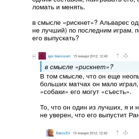
ломать и менять.
в смысле «рискнет»? Альварес од
не лучший) по последним играм. 
его выпускать?
igor-bianconeri
15 января 2012, 12:40
в смысле «рискнет»?
В том смысле, что он еще неоп
больших матчах он мало играл,
«собаки» его могут «съесть».
То, что он один из лучших, я и 
не уверен, что его выпустит Ра
RakovEV
15 января 2012, 12:42