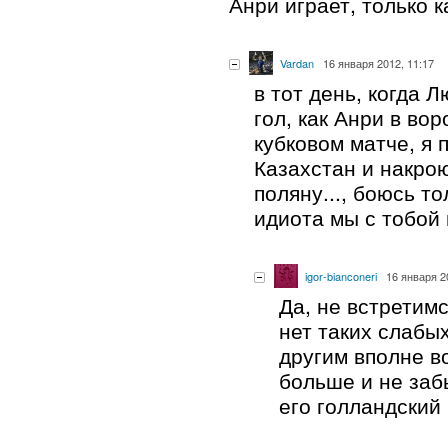
Анри играет, только 
Vardan
16 января 2012, 11:17
в тот день, когда Л
гол, как Анри в вор
кубковом матче, я 
Казахстан и накро
поляну..., боюсь то
идиота мы с тобой 
igor-bianconeri
16 января 2
Да, не встретим
нет таких слабых
другим вполне в
больше и не забь
его голландский 