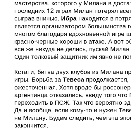
мастерства, которого у Милана в достат
последних 12 играх Милан потерял всег
сыграв вничью.
Ибра
находится в потр
является организатором большинства г
многом благодаря вдохновенной игре 
красно-черные хороши в атаке. А вот 
все же никуда не делись, пускай Милан
Один толковый защитник им явно не по
Кстати, битва двух клубов из Милана п
игры. Борьба за
Тевеса
продолжается, 
ожесточенная. Хотя вроде бы россонер
аргентинца отказались, ввиду того что 
переходить в ПСЖ. Так что вероятно зд
Да и вообще, если кому-то и нужен Теве
не Милану. Будем следить, чем эта эпо
закончится.