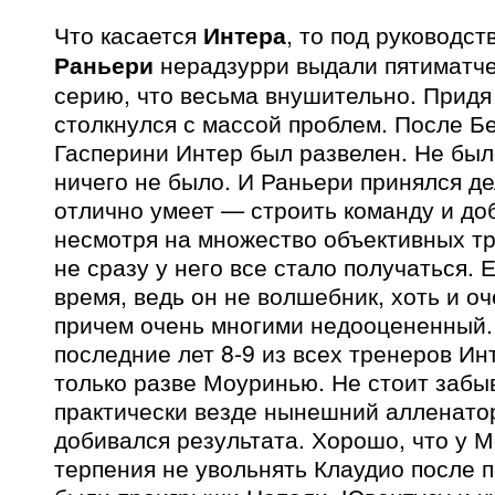
Что касается
Интера
, то под руководс
Раньери
нерадзурри выдали пятиматч
серию, что весьма внушительно. Придя
столкнулся с массой проблем. После Б
Гасперини Интер был развелен. Не был
ничего не было. И Раньери принялся дел
отлично умеет — строить команду и до
несмотря на множество объективных т
не сразу у него все стало получаться.
время, ведь он не волшебник, хоть и о
причем очень многими недооцененный. 
последние лет 8-9 из всех тренеров И
только разве Моуринью. Не стоит забыв
практически везде нынешний алленато
добивался результата. Хорошо, что у 
терпения не увольнять Клаудио после п