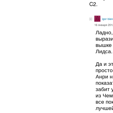
C2.
igor-bia
16 января 2012
Ладно,
вырази
вышке 
Лидса.
Да и э
просто
Анри н
показа
забит 
из Чем
все по
лучшей