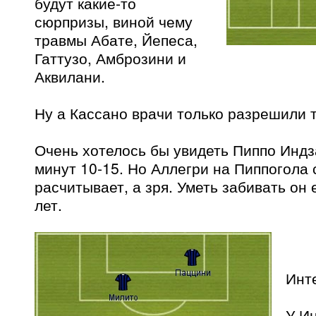
будут какие-то
сюрпризы, виной чему
травмы Абате, Йепеса,
Гаттузо, Амброзини и
Аквилани.
Ну а Кассано врачи только разрешили 
Очень хотелось бы увидеть Пиппо Индза
минут 10-15. Но Аллегри на Пиппогола 
расчитывает, а зря. Уметь забивать он
лет.
Инт
У И