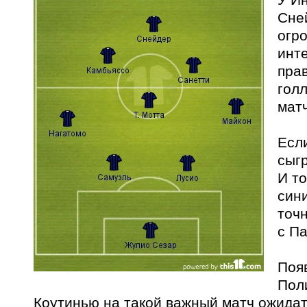
Сне
огр
инт
прав
гол
матч
Если
сыг
И то
син
точн
с П
Поя
Пол
Коутинью на такой важный матч ожидат