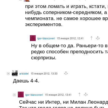
при этом ломать и играть, кстати, 
нибудь соперником-середняком, а
чемпионата. не самое хорошее в
экспериментов.
igor-bianconeri
15 января 2012, 12:41
Ну в общем-то да. Раньери-то 
редко способен преподносить т
сюрпризы.
aristotel
15 января 2012, 13:33
Даешь 4-4.
igor-bianconeri
15 января 2012, 13:41
Сейчас ни Интер, ни Милан Леонард
Так что града голов не должно быть.