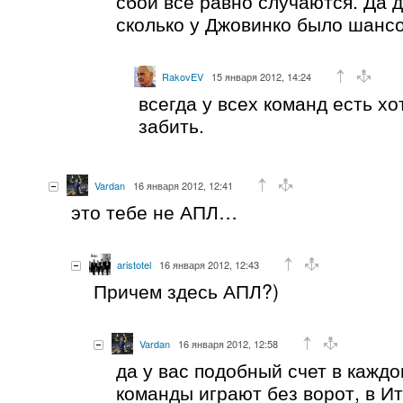
сбои все равно случаются. Да 
сколько у Джовинко было шанс
RakovEV
15 января 2012, 14:24
всегда у всех команд есть х
забить.
Vardan
16 января 2012, 12:41
это тебе не АПЛ…
aristotel
16 января 2012, 12:43
Причем здесь АПЛ?)
Vardan
16 января 2012, 12:58
да у вас подобный счет в каждом
команды играют без ворот, в Ит