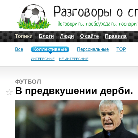
Топики
Блоги
Люди
О сайте
Правила
Все
Коллективные
Персональные
TOP
ИНТЕРЕСНЫЕ
НЕ ИНТЕРЕСНЫЕ
ФУТБОЛ
В предвкушении дерби.