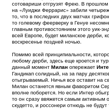
сотовариши отгрузят Фрею. В прошлом
на «Луиджи Феррарис» забили четыреж
то, что в последних двух матчах грифо
то голевому феерверку в Генуе несомн
главным противостоянием этого уик-энд
всей Европе, будет миланское дерби, к
воскресенье поздней ночью.
Помимо всей принципиальности, котор
любому дерби, здесь еще кроется и тур
данный момент
Милан
опережает
Инте
Гандикап солидный, на за пару десятко
отыгрываемый. Ничья все оставит на св
Милан останется явным фаворитом Сер
вполне поборется. Но если Интер обыгр
то он сразу ввяжется самым активным о
скудетто, и россонери отнюдь не будут