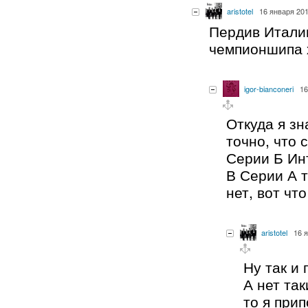
aristotel
16 января 201
Пердив Итали
чемпионшипа 
igor-bianconeri
16
Откуда я з
точно, что 
Серии Б Инт
В Серии А 
нет, вот что
aristotel
16 
Ну так и 
А нет та
то я при