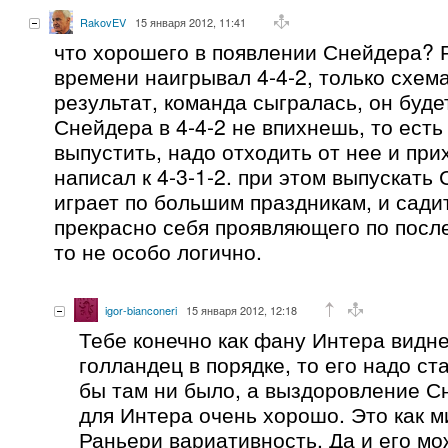
RakovEV
15 января 2012, 11:41
что хорошего в появлении Снейдера? 
времени наигрывал 4-4-2, только схем
результат, команда сыгралась, он буде
Снейдера в 4-4-2 не впихнешь, то есть
выпустить, надо отходить от нее и при
написал к 4-3-1-2. при этом выпускать
играет по большим праздникам, и сади
прекрасно себя проявляющего по после
то не особо логично.
igor-bianconeri
15 января 2012, 12:18
Тебе конечно как фану Интера видне
голландец в порядке, то его надо ста
бы там ни было, а выздоровление С
для Интера очень хорошо. Это как 
Раньери вариативность. Да и его мо