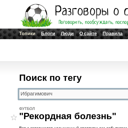
Топики
Блоги
Люди
О сайте
Правила
Поиск по тегу
ФУТБОЛ
"Рекордная болезнь"
Вот и завершился насыщенный спортивными событиями 20