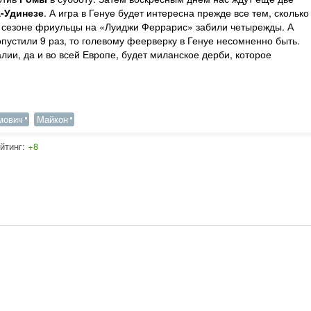
-Удинезе
. А игра в Генуе будет интересна прежде все тем, сколько
 сезоне фриульцы на «Луиджи Феррарис» забили четырежды. А
опустили 9 раз, то голевому феерверку в Генуе несомненно быть.
лии, да и во всей Европе, будет миланское дерби, которое
мович
Майкон
йтинг:
+8