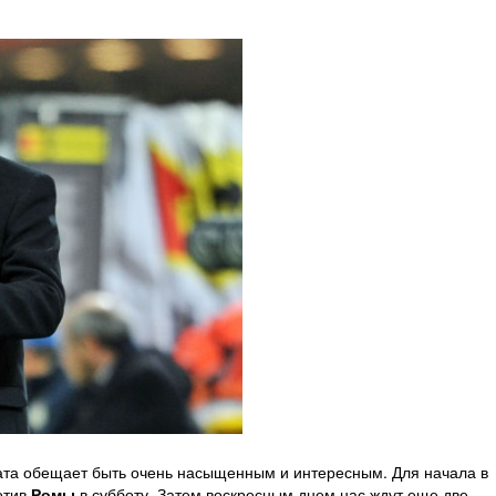
.
ната обещает быть очень насыщенным и интересным. Для начала в
отив
Ромы
в субботу. Затем воскресным днем нас ждут еще две