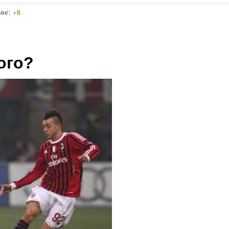
инг:
+6
ого?