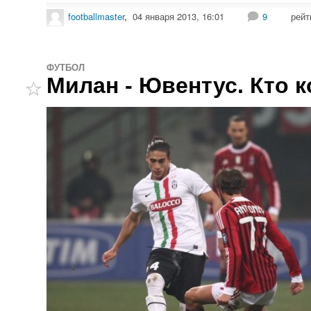
footballmaster
,
04 января 2013, 16:01
9
рейт
ФУТБОЛ
Милан - Ювентус. Кто к