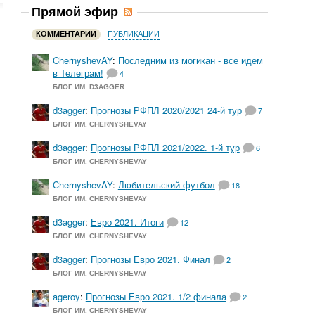
Прямой эфир
КОММЕНТАРИИ
ПУБЛИКАЦИИ
ChernyshevAY
:
Последним из могикан - все идем
в Телеграм!
4
БЛОГ ИМ. D3AGGER
d3agger
:
Прогнозы РФПЛ 2020/2021 24-й тур
7
БЛОГ ИМ. CHERNYSHEVAY
d3agger
:
Прогнозы РФПЛ 2021/2022. 1-й тур
6
БЛОГ ИМ. CHERNYSHEVAY
ChernyshevAY
:
Любительский футбол
18
БЛОГ ИМ. CHERNYSHEVAY
d3agger
:
Евро 2021. Итоги
12
БЛОГ ИМ. CHERNYSHEVAY
d3agger
:
Прогнозы Евро 2021. Финал
2
БЛОГ ИМ. CHERNYSHEVAY
ageroy
:
Прогнозы Евро 2021. 1/2 финала
2
БЛОГ ИМ. CHERNYSHEVAY