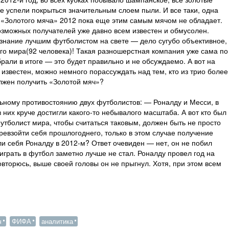
се успели покрыться значительным слоем пыли. И все таки, одна
 «Золотого мяча» 2012 пока еще этим самым мячом не обладает.
возможных получателей уже давно всем известен и обмусолен.
знание лучшим футболистом на свете — дело сугубо объективное,
го мира(92 человека)! Такая разношерстная компания уже сама по
брали в итоге — это будет правильно и не обсуждаемо. А вот на
 известен, можно немного порассуждать над тем, кто из трио более
олжен получить «Золотой мяч»?
льному противостоянию двух футболистов: — Роналду и Месси, в
 них круче достигли какого-то небывалого масштаба. А вот кто был
футболист мира, чтобы считаться таковым, должен быть не просто
ревзойти себя прошлогоднего, только в этом случае получение
ли себя Роналду в 2012-м? Ответ очевиден — нет, он не побил
 играть в футбол заметно лучше не стал. Роналду провел год на
вторюсь, выше своей головы он не прыгнул. Хотя, при этом всем
ч
ФИФА
аналитика