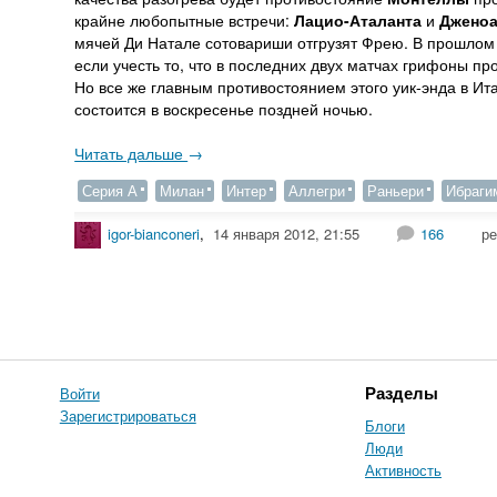
крайне любопытные встречи:
Лацио-Аталанта
и
Дженоа
мячей Ди Натале сотовариши отгрузят Фрею. В прошлом
если учесть то, что в последних двух матчах грифоны пр
Но все же главным противостоянием этого уик-энда в Ита
состоится в воскресенье поздней ночью.
Читать дальше
→
Серия А
Милан
Интер
Аллегри
Раньери
Ибраги
igor-bianconeri
,
14 января 2012, 21:55
166
ре
Войти
Разделы
Зарегистрироваться
Блоги
Люди
Активность