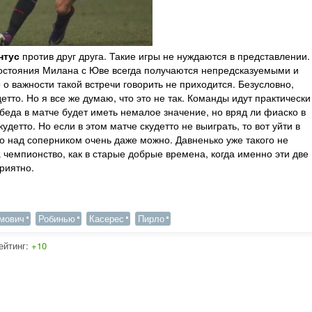
нтус
против друг друга. Такие игры не нуждаются в представлении.
востояния Милана с Юве всегда получаются непредсказуемыми и
о важности такой встречи говорить не приходится. Безусловно,
етто. Но я все же думаю, что это не так. Команды идут практически
беда в матче будет иметь немалое значение, но вряд ли фиаско в
детто. Но если в этом матче скудетто не выиграть, то вот уйти в
о над соперником очень даже можно. Давненько уже такого не
 чемпионство, как в старые добрые времена, когда именно эти две
риятно.
мович
Робинью
Касерес
Пирло
ейтинг:
+10