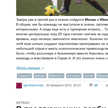
Завтра уже в третий раз в сезоне сойдутся
Милан
и
Юве
В общем, как бы команды не выступали в сезоне, проти
интересными. А когда еще есть и турнирная интрига… То 
многие центральную игру 25 тура считают матчем за скуд
вровень, еще нескоро закончится чемпионат. Конечно по
этой игре сильно ухудшат перспективы проигравших на ску
небольшой отрыв и иметь психологическое превосходств
было, чтобы россонери и бьянконери вместе боролись за
команды и властвовали в Серии А. И это конечно очень п
Читать дальше
→
Серия А
Милан
Ювентус
Аллегри
Конте
Ибраги
igor-bianconeri
,
24 февраля 2012, 23:21
88
р
ФУТБОЛ