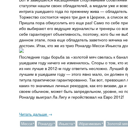
статуэтки нашли своих обладателей, а медали уже и вов
интрига ушедшего года по прежнему жива — обладатель
Торжество состоится через три дня в Цюрихе, а список 
Пришла пора обмусолить его еще раз! Само по себе при
ибо выбирают его ведущие журналисты и тренеры со все
себе гарантирует объективность, поэтому, кого бы не вы
данном этапе, пока еще обладатель заветного мячика не
достоин. Итак, кто же из трио Роналду-Месси-Иньеста д
Последние годы борьба за «золотой мяч свелась к бана
ушедшем году ничего не изменилось. Споры о том, кто из
из них лучше в 2012-м году ответить несложно. Лучший 
лучшим в ушедшем году — этого явно мало, он должен п
титула практически гарантированно. Так вот, превзошел 
каких-то значимых личных рекордов, как его визави, да и
своем обычном, может быть запредельном, уровне, но по
Роналду выиграл Ла Лигу и геройствовал на Евро 2012!
Читать дальше
→
Месси
Роналду
Иньеста
Ибрагимович
Золотой мя