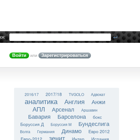
ск:
Войти
Зарегистрироваться
или
2017/18
2016/17
TVGOLO
Адвокат
аналитика
Англия
Анжи
АПЛ
Арсенал
Аршавин
Бавария
Барселона
бокс
Бундеслига
Боруссия Д
Боруссия М
Динамо
Евро 2012
Волга
Германия
зенит
Евро-2012
Интер
Испания