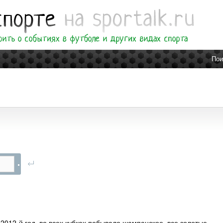
Пои
12-й год, во всех кубках побывало шампанское, все золотые