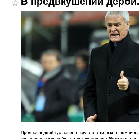
В предвкушении дерби
Предпоследний тур первого круга итальянского чемпио
качества разогрева будет противостояние
Монтеллы
пр