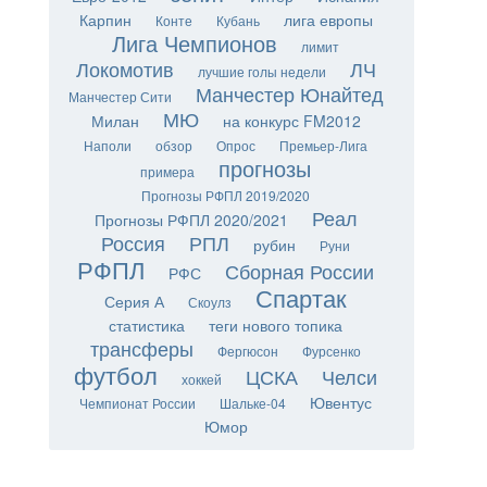
Карпин
лига европы
Конте
Кубань
Лига Чемпионов
лимит
Локомотив
ЛЧ
лучшие голы недели
Манчестер Юнайтед
Манчестер Сити
МЮ
Милан
на конкурс FM2012
Наполи
обзор
Опрос
Премьер-Лига
прогнозы
примера
Прогнозы РФПЛ 2019/2020
Реал
Прогнозы РФПЛ 2020/2021
Россия
РПЛ
рубин
Руни
РФПЛ
Сборная России
РФС
Спартак
Серия А
Скоулз
статистика
теги нового топика
трансферы
Фергюсон
Фурсенко
футбол
ЦСКА
Челси
хоккей
Ювентус
Чемпионат России
Шальке-04
Юмор