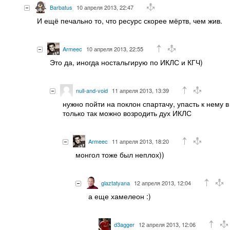
Barbatus
10 апреля 2013, 22:47
И ещё печально то, что ресурс скорее мёртв, чем жив.
Armeec
10 апреля 2013, 22:55
Это да, иногда ностальгирую по ИКЛС и КГЧ)
null-and-void
11 апреля 2013, 13:39
нужно пойти на поклон спартачу, упасть к нему в
только так можно возродить дух ИКЛС
Armeec
11 апреля 2013, 18:20
монгол тоже был неплох))
glaztatyana
12 апреля 2013, 12:04
а еще хамелеон :)
d3agger
12 апреля 2013, 12:06