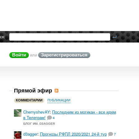
ск:
Войти
Зарегистрироваться
или
Прямой эфир
КОММЕНТАРИИ
ПУБЛИКАЦИИ
ChernyshevAY
:
Последним из могикан - все идем
в Телеграм!
4
БЛОГ ИМ. D3AGGER
d3agger
:
Прогнозы РФПЛ 2020/2021 24-й тур
7