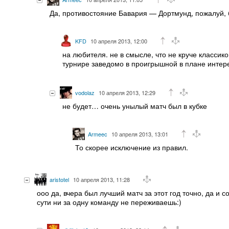
Да, противостояние Бавария — Дортмунд, пожалуй, 
KFD
10 апреля 2013, 12:00
на любителя. не в смысле, что не круче классик
турнире заведомо в проигрышной в плане интер
vodolaz
10 апреля 2013, 12:29
не будет… очень унылый матч был в кубке
Armeec
10 апреля 2013, 13:01
То скорее исключение из правил.
aristotel
10 апреля 2013, 11:28
ооо да, вчера был лучший матч за этот год точно, да и 
сути ни за одну команду не переживаешь:)