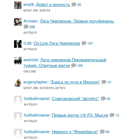
enot8
:
Дебют и вечность
35
БЛОГ ИМ. ENOT8
Armeec
:
Лига Чемпионов. Первые полуфиналы.
288
ФУТБОЛ
IL96
:
On-Line Лига Чемпионов
197
ФУТБОЛ
aristotel
:
Лига чемпионов.Предварительный
турнир. Ответные матчи
169
ON-LINE
evgenylaptev
:
"Барса по пути в Мюнхен"
10
БЛОГ ИМ. EVGENYLAPTEV
footballmaster
:
Спартаковский "автобус"
45
ФУТБОЛ
footballmaster
:
Первые матчи 1/8 ЛЧ. Мысли
13
ФУТБОЛ
footballmaster
:
Немного о "Фенербахче"
69
ФУТБОЛ