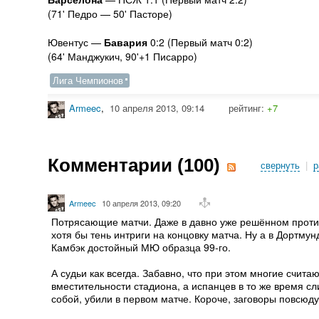
(71' Педро — 50' Пасторе)
Ювентус —
Бавария
0:2 (Первый матч 0:2)
(64' Манджукич, 90'+1 Писарро)
Лига Чемпионов
Armeec
,
10 апреля 2013, 09:14
рейтинг:
+7
Комментарии (
100
)
свернуть
|
р
Armeec
10 апреля 2013, 09:20
Потрясающие матчи. Даже в давно уже решённом против
хотя бы тень интриги на концовку матча. Ну а в Дортмун
Камбэк достойный МЮ образца 99-го.
А судьи как всегда. Забавно, что при этом многие счит
вместительности стадиона, а испанцев в то же время с
собой, убили в первом матче. Короче, заговоры повсюду 