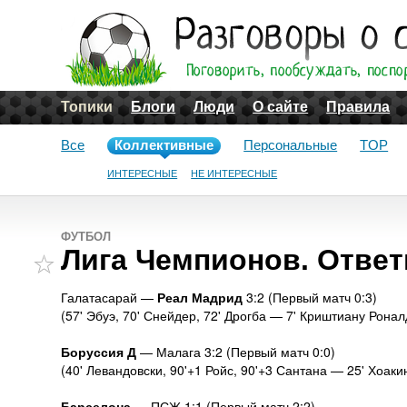
Топики
Блоги
Люди
О сайте
Правила
Все
Коллективные
Персональные
TOP
ИНТЕРЕСНЫЕ
НЕ ИНТЕРЕСНЫЕ
ФУТБОЛ
Лига Чемпионов. Отве
Галатасарай —
Реал Мадрид
3:2 (Первый матч 0:3)
(57' Эбуэ, 70' Снейдер, 72' Дрогба — 7' Криштиану Рона
Боруссия Д
— Малага 3:2 (Первый матч 0:0)
(40' Левандовски, 90'+1 Ройс, 90'+3 Сантана — 25' Хоакин
Барселона
— ПСЖ 1:1 (Первый матч 2:2)