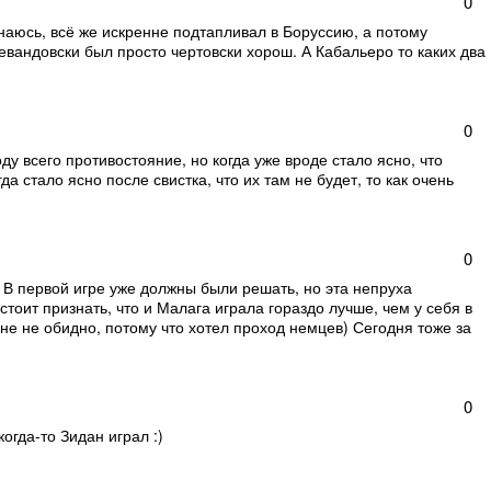
0
аюсь, всё же искренне подтапливал в Боруссию, а потому
вандовски был просто чертовски хорош. А Кабальеро то каких два
0
ду всего противостояние, но когда уже вроде стало ясно, что
да стало ясно после свистка, что их там не будет, то как очень
0
 В первой игре уже должны были решать, но эта непруха
тоит признать, что и Малага играла гораздо лучше, чем у себя в
Мне не обидно, потому что хотел проход немцев) Сегодня тоже за
0
огда-то Зидан играл :)