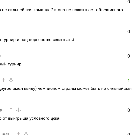
0
о не сильнейшая команда? и она не показывает объективного
0
й турнир и нац первенство связывать)
0
бный турнир
+1
 другое имел ввиду) чемпионом страны может быть не сильнейшая
0
29
во от выигрыша условного
цска
0
 15:57