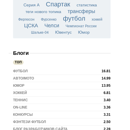
Спартак
Серия А
статистика
трансферы
теги нового топика
футбол
Фергюсон
Фурсенко
хоккей
ЦСКА
Челси
Чемпионат России
Ювентус
Юмор
Шальке-04
Блоги
ТОП
ФУТБОЛ
16.81
АВТО/МОТО
14.99
ЮМОР
13.95
ХОККЕЙ
6.81
ТЕННИС
3.40
ON-LINE
3.36
КОНКУРСЫ
3.31
ФЭНТЕЗИ ФУТБОЛ
2.50
БЛОГ РАЗРАБОТЧИКОВ САЙТА
2.28