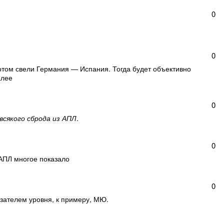
0
0
отом свели Германия — Испания. Тогда будет объективно
алее
0
всякого сброда из АПЛ
.
0
АПЛ многое показало
0
зателем уровня, к примеру, МЮ.