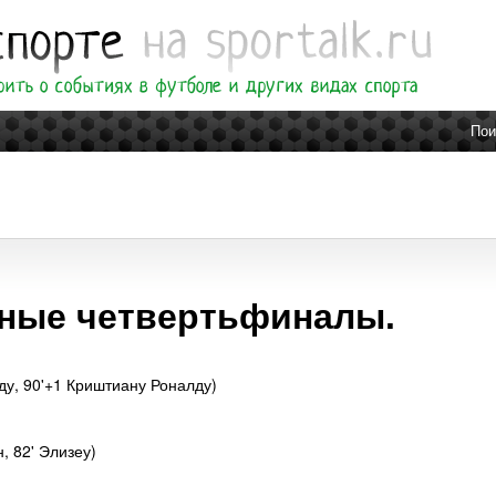
Пои
тные четвертьфиналы.
лду, 90'+1 Криштиану Роналду)
, 82' Элизеу)