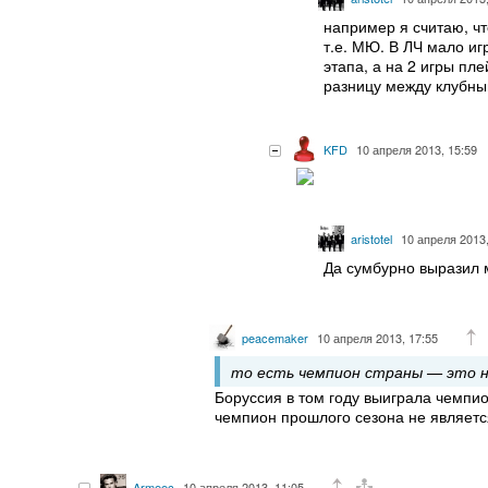
например я считаю, чт
т.е. МЮ. В ЛЧ мало игр
этапа, а на 2 игры пл
разницу между клубны
KFD
10 апреля 2013, 15:59
aristotel
10 апреля 2013,
Да сумбурно выразил 
peacemaker
10 апреля 2013, 17:55
то есть чемпион страны — это н
Боруссия в том году выиграла чемпи
чемпион прошлого сезона не являет
Armeec
10 апреля 2013, 11:05