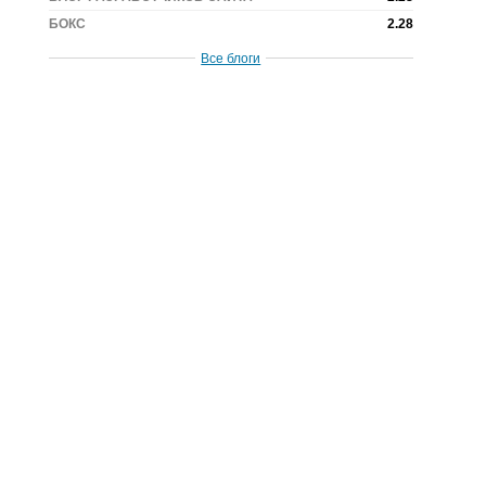
БОКС
2.28
Все блоги