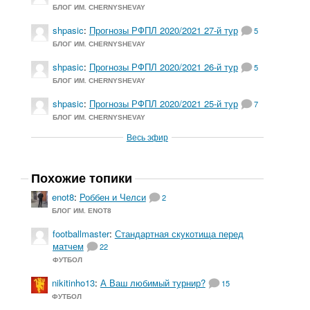
БЛОГ ИМ. CHERNYSHEVAY
shpasic
:
Прогнозы РФПЛ 2020/2021 27-й тур
5
БЛОГ ИМ. CHERNYSHEVAY
shpasic
:
Прогнозы РФПЛ 2020/2021 26-й тур
5
БЛОГ ИМ. CHERNYSHEVAY
shpasic
:
Прогнозы РФПЛ 2020/2021 25-й тур
7
БЛОГ ИМ. CHERNYSHEVAY
Весь эфир
Похожие топики
enot8
:
Роббен и Челси
2
БЛОГ ИМ. ENOT8
footballmaster
:
Стандартная скукотища перед
матчем
22
ФУТБОЛ
nikitinho13
:
А Ваш любимый турнир?
15
ФУТБОЛ