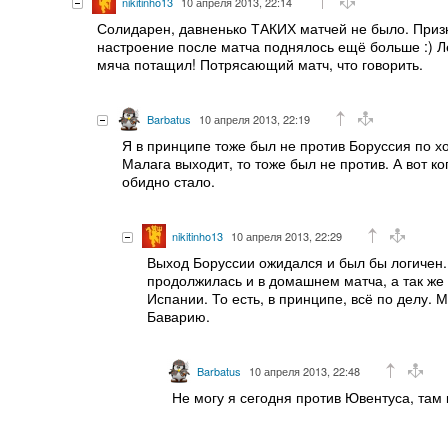
nikitinho13
10 апреля 2013, 22:14
Солидарен, давненько ТАКИХ матчей не было. Призн
настроение после матча поднялось ещё больше :) Ле
мяча потащил! Потрясающий матч, что говорить.
Barbatus
10 апреля 2013, 22:19
Я в принципе тоже был не против Боруссия по хо
Малага выходит, то тоже был не против. А вот ког
обидно стало.
nikitinho13
10 апреля 2013, 22:29
Выход Боруссии ожидался и был бы логичен.
продолжилась и в домашнем матча, а так же с
Испании. То есть, в принципе, всё по делу. 
Баварию.
Barbatus
10 апреля 2013, 22:48
Не могу я сегодня против Ювентуса, там к