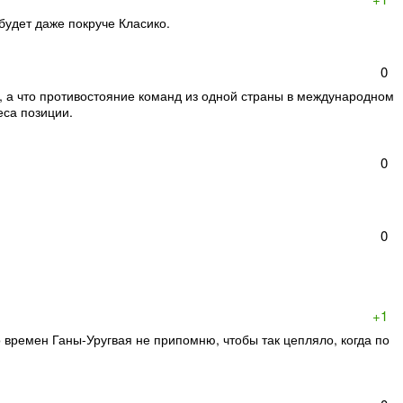
будет даже покруче Класико.
0
о, а что противостояние команд из одной страны в международном
еса позиции.
0
0
+1
со времен Ганы-Уругвая не припомню, чтобы так цепляло, когда по