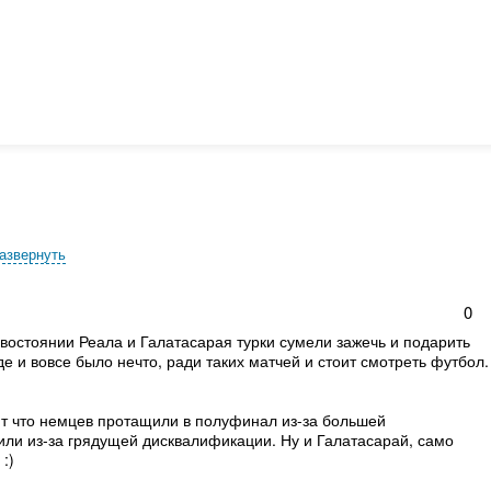
азвернуть
0
остоянии Реала и Галатасарая турки сумели зажечь и подарить
де и вовсе было нечто, ради таких матчей и стоит смотреть футбол.
ают что немцев протащили в полуфинал из-за большей
лили из-за грядущей дисквалификации. Ну и Галатасарай, само
:)