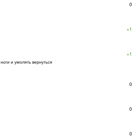
0
+1
+1
 ноги и умолять вернуться
0
0
0