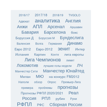
2017/18
2016/17
2018/19
TVGOLO
аналитика
Англия
Адвокат
АПЛ
Анжи
Арсенал
Аршавин
Бавария
Барселона
бокс
Бундеслига
Боруссия Д
Боруссия М
Динамо
Валенсия
Волга
Германия
зенит
Евро 2012
Евро-2012
Интер
Испания
Карпин
лига европы
Конте
Лига Чемпионов
лимит
Локомотив
ЛЧ
лучшие голы недели
Манчестер Юнайтед
Манчестер Сити
МЮ
Милан
на конкурс FM2012
Наполи
обзор
Опрос
Премьер-Лига
прогнозы
примера
проблемы
Реал
Прогнозы РФПЛ 2020/2021
Россия
РПЛ
рубин
Руни
РФПЛ
Сборная России
РФС