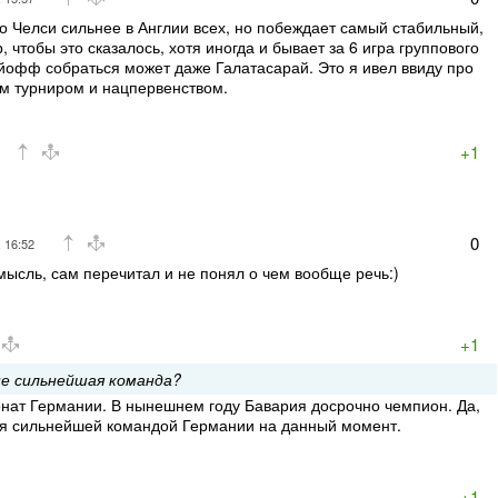
о Челси сильнее в Англии всех, но побеждает самый стабильный,
, чтобы это сказалось, хотя иногда и бывает за 6 игра группового
ейофф собраться может даже Галатасарай. Это я ивел ввиду про
м турниром и нацпервенством.
+1
0
 16:52
мысль, сам перечитал и не понял о чем вообще речь:)
+1
е сильнейшая команда?
онат Германии. В нынешнем году Бавария досрочно чемпион. Да,
ся сильнейшей командой Германии на данный момент.
+1