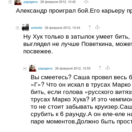
papageno
26 февраля 2012, 10:42
Александр проиграл бой.Его карьеру п
aristotel
26 февраля 2012, 10:44
Ну Хук только в затылок умеет бить,
выглядел не лучше Поветкина, может
посвежее.
papageno
26 февраля 2012, 10:53
Вы смеетесь? Саша провел весь б
«Г»? Что он искал в трусах Марко 
бить, если голова «русского витяз
трусах Марко Хука? И это чемпион
то не стоит забывать круизер.Са
срубить к 6 раунду.А он еле-еле н
паре моментов.Должно быть прос