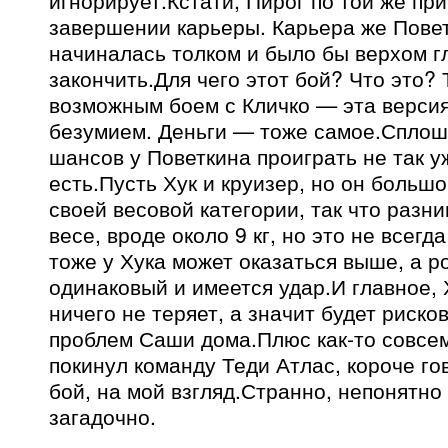
игнорирует.Кстати, Пирог по той же пр
завершении карьеры. Карьера же Повет
начиналась толком и было бы верхом гл
закончить.Для чего этот бой? Что это?
возможным боем с Кличко — эта верси
безумием. Деньги — тоже самое.Сплош
шансов у Поветкина проиграть не так уж
есть.Пусть Хук и круизер, но он большо
своей весовой категории, так что разни
весе, вроде около 9 кг, но это не всегд
тоже у Хука может оказаться выше, а р
одинаковый и имеется удар.И главное,
ничего не теряет, а значит будет риско
проблем Саши дома.Плюс как-то совсе
покинул команду Теди Атлас, короче г
бой, на мой взгляд.Странно, непонятно
загадочно.