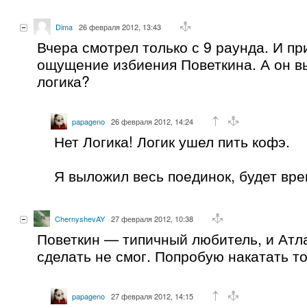
Dima
26 февраля 2012, 13:43
Вчера смотрел только с 9 раунда. И пр
ощущение избиения Поветкина. А он в
логика?
papageno
26 февраля 2012, 14:24
Нет Логика! Логик ушел пить кофэ.
Я выложил весь поединок, будет вре
ChernyshevAY
27 февраля 2012, 10:38
Поветкин — типичный любитель, и Атла
сделать не смог. Попробую накатать то
papageno
27 февраля 2012, 14:15