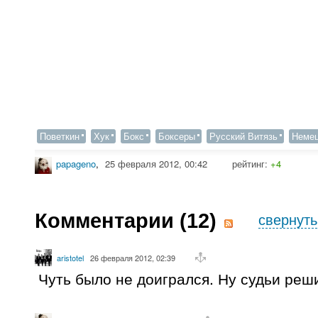
Поветкин
Хук
Бокс
Боксеры
Русский Витязь
Немец
papageno
,
25 февраля 2012, 00:42
рейтинг:
+4
Комментарии (
12
)
свернуть
aristotel
26 февраля 2012, 02:39
Чуть было не доигрался. Ну судьи реши