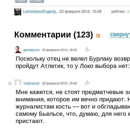
LomonosovEvgeniy
,
23 февраля 2012, 15:09
рейтинг:
+
Комментарии (
123
)
сверну
glaztatyana
23 февраля 2012, 18:20
Поскольку отец не велел Бурлаку возв
пройдут Атлетик, то у Локо выбора нет:
Catenaccio
23 февраля 2012, 19:42
Мне кажется, не стоят предматчевые з
внимания, которое им вечно придают. 
журналистам кость — вот и обгладывают
самому Бьельсе, что, думаю, для него 
пристают.