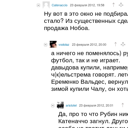
Catenaccio
23 февраля 2012, 19:58
Ну вот в это окно не подбира
стало? Из существенных сде
продажа Нобоа.
vodolaz
23 февраля 2012, 20:00
а ничего не поменялось) р
футбол, так и не играет.
давыдова купили, например
ч(к)ельстрема говорят. ле
Еременко Вальдес, вернул
зимой купили Чалу, он хот
aristotel
23 февраля 2012, 20:01
Да, про то что Рубин ни
Катеначчо загнул. Друго
особо не тратит деньги 