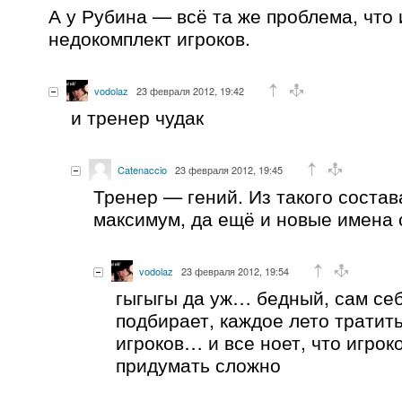
А у Рубина — всё та же проблема, что 
недокомплект игроков.
vodolaz
23 февраля 2012, 19:42
и тренер чудак
Catenaccio
23 февраля 2012, 19:45
Тренер — гений. Из такого соста
максимум, да ещё и новые имена 
vodolaz
23 февраля 2012, 19:54
гыгыгы да уж… бедный, сам себ
подбирает, каждое лето тратит
игроков… и все ноет, что игрок
придумать сложно