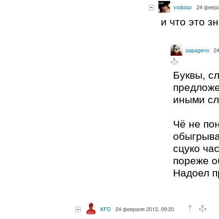
vodolaz
24 февра
и что это зн
papageno
24
Буквы, с
предложе
иными сл
Чё не по
обыгрыва
сцуко час
пореже о
Надоел п
KFD
24 февраля 2012, 09:20