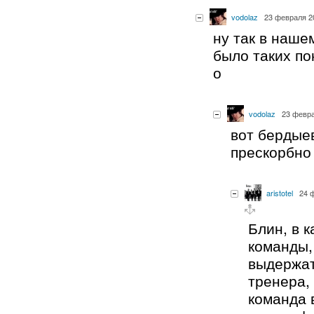
vodolaz
23 февраля 20
ну так в наше
было таких по
о
vodolaz
23 февра
вот бердыев
прескорбно
aristotel
24 
Блин, в 
команды,
выдержат
тренера,
команда