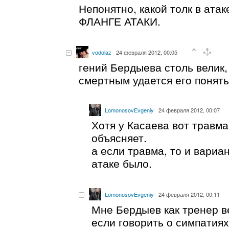
Непонятно, какой толк в атак
ФЛАНГЕ АТАКИ.
vodolaz
24 февраля 2012, 00:05
гений Бердыева столь велик,
смертным удается его понять
LomonosovEvgeniy
24 февраля 2012, 00:07
Хотя у Касаева вот травма
объясняет.
а если травма, то и вариан
атаке было.
LomonosovEvgeniy
24 февраля 2012, 00:11
Мне Бердыев как тренер в
если говорить о симпатиях