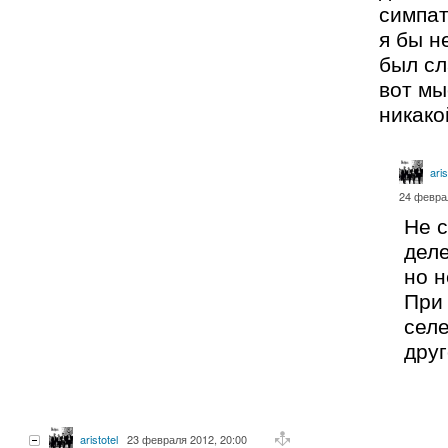
симпат
я бы н
был сл
вот м
никако
aris
24 февра
Не с
дел
но н
При
селе
друг
aristotel
23 февраля 2012, 20:00