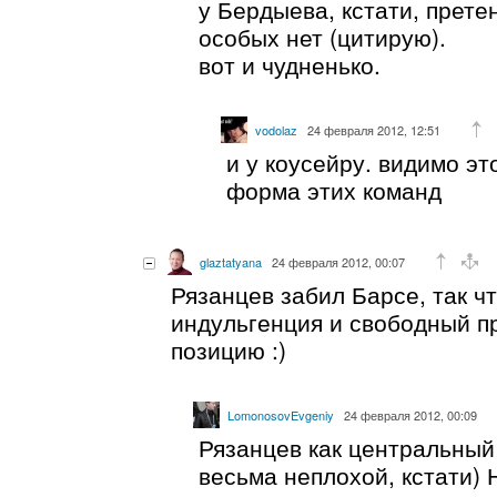
у Бердыева, кстати, прете
особых нет (цитирую).
вот и чудненько.
vodolaz
24 февраля 2012, 12:51
и у коусейру. видимо э
форма этих команд
glaztatyana
24 февраля 2012, 00:07
Рязанцев забил Барсе, так чт
индульгенция и свободный п
позицию :)
LomonosovEvgeniy
24 февраля 2012, 00:09
Рязанцев как центральный
весьма неплохой, кстати)