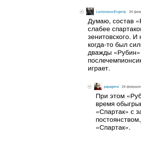
LomonosovEvgeniy
24 фев
Думаю, состав «
слабее спартако
зенитовского. И 
когда-то был си
дважды «Рубин» 
послечемпионсик
играет.
papageno
24 февраля 
При этом «Ру
время обыгрыв
«Спартак» с 
постоянством.
«Спартак».