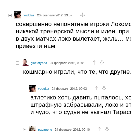
vodolaz
23 февраля 2012, 23:57
совершенно непонятные игроки Локомо
никакой тренерской мысли и идеи. при
в двух матчах локо вылетает, жаль… 
привезти нам
glaztatyana
24 февраля 2012, 00:01
кошмарно играли, что те, что други
vodolaz
24 февраля 2012, 00:03
атлетико хоть давить пыталось, х
штрафную забрасывали, локо и эт
и чудо, что судья не выгнал Тара
papageno
24 февраля 2012, 00:10