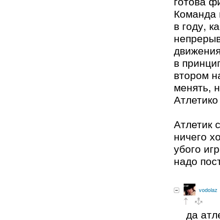
готова ф
Команда 
в году, к
непрерыв
движения
в принци
втором н
менять, н
Атлетико
Атлетик 
ничего х
убого игр
надо пос
vodolaz
да атл