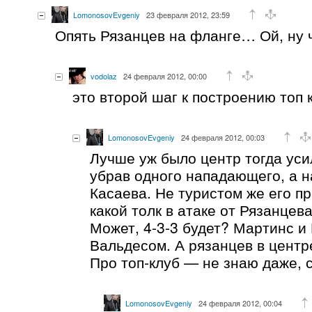
LomonosovEvgeniy
23 февраля 2012, 23:59
Опять Рязанцев на фланге… Ой, ну ч
vodolaz
24 февраля 2012, 00:00
это второй шаг к построению топ 
LomonosovEvgeniy
24 февраля 2012, 00:03
Лучше уж было центр тогда уси
убрав одного нападающего, а н
Касаева. Не туристом же его пр
какой толк в атаке от Рязанцева
Может, 4-3-3 будет? Мартинс и
Вальдесом. А рязанцев в центре
Про топ-клуб — не знаю даже, 
LomonosovEvgeniy
24 февраля 2012, 00:04