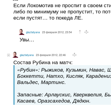
Если Локомотив не проспит в своем ст
либо по минимуму не пропустит, то по
если пустят… то покеда ЛЕ.
glaztatyana
23 февраля 2012, 23:54
Увы…
glaztatyana
23 февраля 2012, 22:46
Состав Рубина на матч:
«Рубин»: Рыжиков, Кузьмин, Навас, 
Боккетти, Натхо, Кисляк, Карадениз
Вальдес, Мартинс.
Запасные: Арлаускис, Кверквелия, Б
Касаев, Оразсахедов, Дядюн.