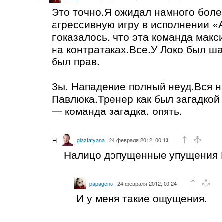
Это точно.Я ожидал намного бол
агрессивную игру в исполнении «
показалось, что эта команда макс
на контратаках.Все.У Локо был ш
был прав.
Зы. Нападение полный неуд.Вся 
Павлюка.Тренер как был загадкой 
— команда загадка, опять.
glaztatyana
24 февраля 2012, 00:13
Налицо допущенные упущения Г
papageno
24 февраля 2012, 00:24
И у меня такие ощущения.