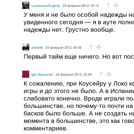
LomonosovEvgeniy
24 февраля 2012, 00:12
У меня и не было особой надежды на
увиденного сегодня — я в ауте полн
надежды нет. Грустно вообще.
aristotel
24 февраля 2012, 00:35
Первый тайм еще ничего. Но вот п
igor-bianconeri
24 февраля 2012, 23:59
К сожалению, при Коусейру у Локо к
игры и до этого не было. А в Испани
слабовато конечно. Вроде играли по
большинстве, но почему-то почти на
басков было больше. А не создать н
момента в большинстве, это как гов
комментариев.