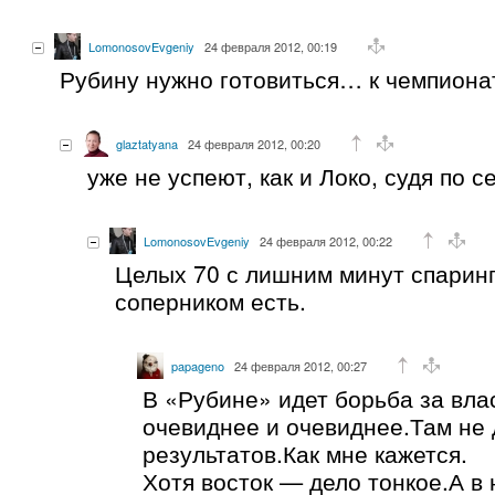
LomonosovEvgeniy
24 февраля 2012, 00:19
Рубину нужно готовиться… к чемпиона
glaztatyana
24 февраля 2012, 00:20
уже не успеют, как и Локо, судя по 
LomonosovEvgeniy
24 февраля 2012, 00:22
Целых 70 с лишним минут спарин
соперником есть.
papageno
24 февраля 2012, 00:27
В «Рубине» идет борьба за влас
очевиднее и очевиднее.Там не
результатов.Как мне кажется.
Хотя восток — дело тонкое.А в