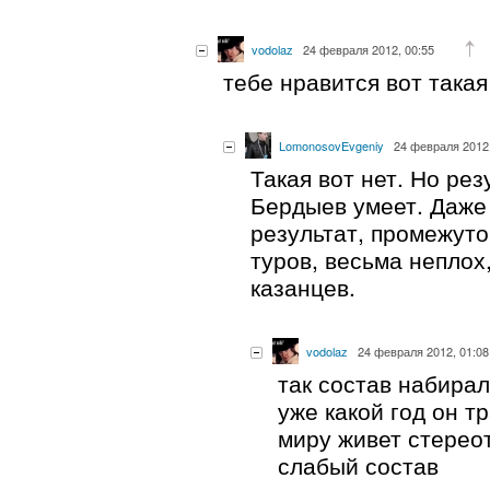
vodolaz
24 февраля 2012, 00:55
тебе нравится вот такая
LomonosovEvgeniy
24 февраля 2012,
Такая вот нет. Но ре
Бердыев умеет. Даже
результат, промежуто
туров, весьма неплох
казанцев.
vodolaz
24 февраля 2012, 01:08
так состав набирал
уже какой год он тр
миру живет стереот
слабый состав