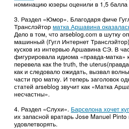
номинацию юзеры оценили в 1,5 балла 
3. Раздел «Юмор». Благодаря фиче Гуг
Транслэйтор
матка Аршавина оказалас
Дело в том, что arseblog.com в шутку о
машинный (Гугл Интернет Транслэйтор)
кусков из интервью Аршавина СЭ. В ча
фигурировала идиома «правда-матка» 
перевела как the truth, the uterus(правд
как и следовало ожидать, вызвал волны
части про матку. И теперь заголовок од
статей arseblog звучит как «Матка Арш
несчастны».
4. Раздел «Слухи».
Барселона хочет к
их запасной вратарь Jose Manuel Pinto
удовлетворять.