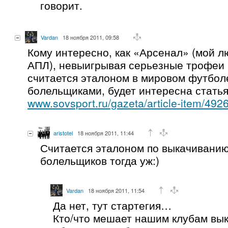
говорит.
Vardan
18 ноября 2011, 09:58
Кому интересно, как «Арсенал» (мой л
АПЛ), невыигрывая серьезные трофеи в
считается эталоном в мировом футболе
болельщиками, будет интересна статья
www.sovsport.ru/gazeta/article-item/492
aristotel
18 ноября 2011, 11:44
Считается эталоном по выкачиванию
болельщиков тогда уж:)
Vardan
18 ноября 2011, 11:54
Да нет, тут стартегия…
Кто/что мешает нашим клубам вы