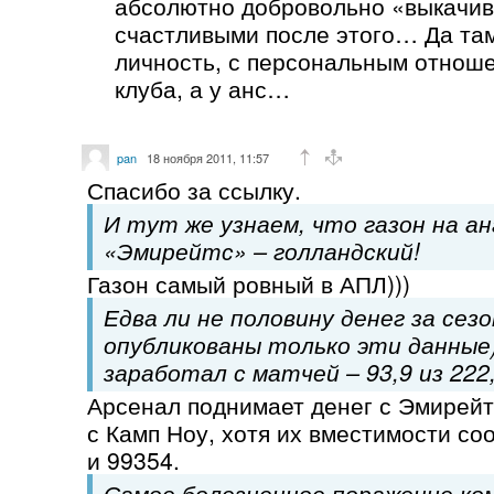
абсолютно добровольно «выкачив
счастливыми после этого… Да та
личность, с персональным отнош
клуба, а у анс…
pan
18 ноября 2011, 11:57
Спасибо за ссылку.
И тут же узнаем, что газон на а
«Эмирейтс» – голландский!
Газон самый ровный в АПЛ)))
Едва ли не половину денег за сезо
опубликованы только эти данные
заработал с матчей – 93,9 из 222,
Арсенал поднимает денег с Эмирей
с Камп Ноу, хотя их вместимости со
и 99354.
Самое болезненное поражение ко