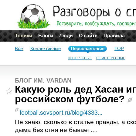
Топики
Блоги
Люди
О сайте
Правила
Все
Коллективные
Персональные
TOP
ИНТЕРЕСНЫЕ
НЕ ИНТЕРЕСНЫЕ
БЛОГ ИМ. VARDAN
Какую роль дед Хасан и
российском футболе?
football.sovsport.ru/blog/4333...
Не знаю, сколько в статье правды, а ск
дыма без огня не бывает....