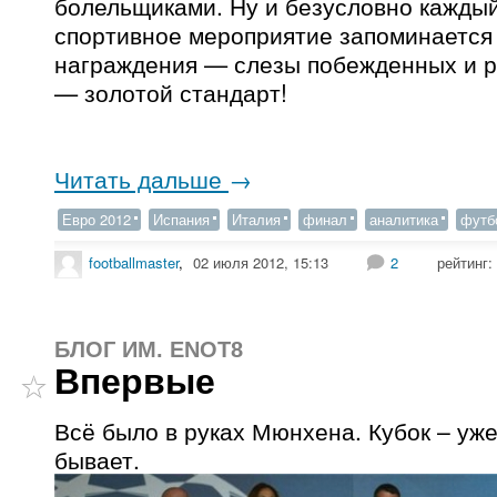
болельщиками. Ну и безусловно кажды
спортивное мероприятие запоминается
награждения — слезы побежденных и р
— золотой стандарт!
Читать дальше
→
Евро 2012
Испания
Италия
финал
аналитика
футб
footballmaster
,
02 июля 2012, 15:13
2
рейтинг:
БЛОГ ИМ. ENOT8
Впервые
Всё было в руках Мюнхена. Кубок – уже
бывает.