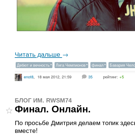
Читать дальше
→
Дебют и вечность
Лига Чемпионов
финал
Бавария Чел
enot8
,
18 мая 2012, 21:59
35
рейтинг:
+5
БЛОГ ИМ. RWSM74
Финал. Онлайн.
По просьбе Дмитрия делаем топик здес
вместе!