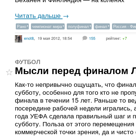
Читать дальше
→
Рано
чемпионат мира
полуфинал
финал
Россия - Ф
enot8
,
19 мая 2012, 18:54
155
рейтинг:
+7
ФУТБОЛ
Мысли перед финалом 
Как-то непривычно ощущать, что финал
субботу, особенно для того кто не проп
финала в течении 15 лет. Раньше то ве
посередине рабочей недели игрались, 
года УЕФА сделала правильный шаг и п
субботу. Польза от этого перемещени
коммерческой точки зрения, да и чисто