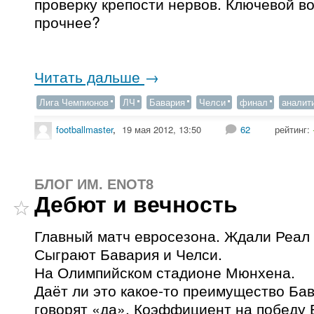
проверку крепости нервов. Ключевой во
прочнее?
Читать дальше
→
Лига Чемпионов
ЛЧ
Бавария
Челси
финал
аналит
footballmaster
,
19 мая 2012, 13:50
62
рейтинг:
БЛОГ ИМ. ENOT8
Дебют и вечность
Главный матч евросезона. Ждали Реал 
Сыграют Бавария и Челси.
На Олимпийском стадионе Мюнхена.
Даёт ли это какое-то преимущество Ба
говорят «да». Коэффициент на победу Б