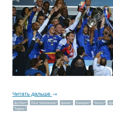
Читать дальше
→
футбол
Лига Чемпионов
финал
Бавария
Челси
Др
Торрес