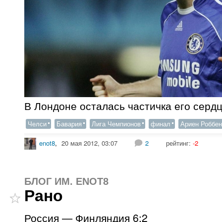
В Лондоне осталась частичка его серд
Челси
Бавария
Лига Чемпионов
финал
Ариен Роббен
enot8
,
20 мая 2012, 03:07
2
рейтинг:
-2
БЛОГ ИМ. ENOT8
Рано
Россия — Финляндия 6:2