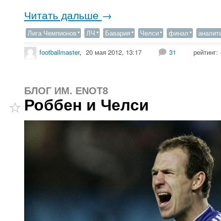
Читать дальше
→
Лига Чемпионов
ЛЧ
Бавария
Челси
финал
аналит
footballmaster
,
20 мая 2012, 13:17
31
рейтинг:
БЛОГ ИМ. ENOT8
Роббен и Челси