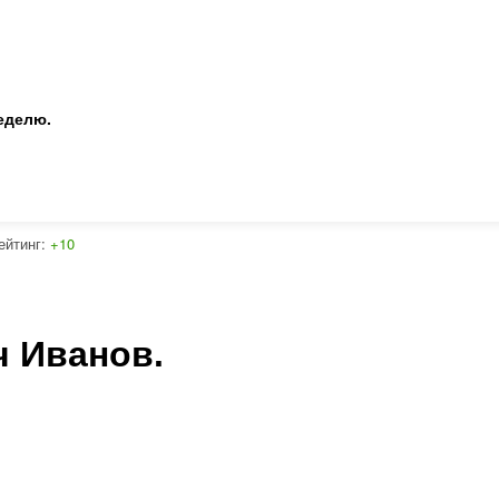
неделю.
ейтинг:
+10
ч Иванов.