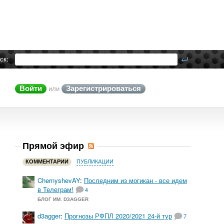
ск:
Войти
Зарегистрироваться
или
Прямой эфир
КОММЕНТАРИИ
ПУБЛИКАЦИИ
ChernyshevAY
:
Последним из могикан - все идем
в Телеграм!
4
БЛОГ ИМ. D3AGGER
d3agger
:
Прогнозы РФПЛ 2020/2021 24-й тур
7