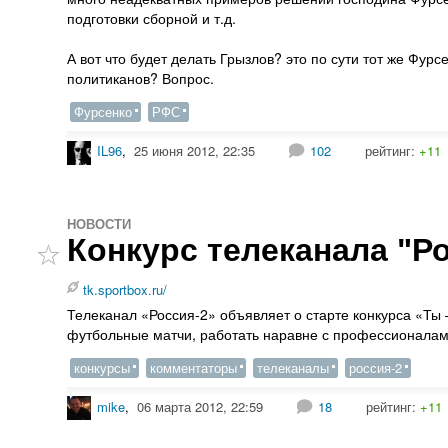
подготовки сборной и т.д.
А вот что будет делать Грызлов? это по сути тот же Фур
политиканов? Вопрос.
Фурсенко
РФС
IL96
,
25 июня 2012, 22:35
102
рейтинг:
+11
НОВОСТИ
Конкурс телеканала "Р
tk.sportbox.ru/
Телеканал «Россия-2» объявляет о старте конкурса «Ты
футбольные матчи, работать наравне с профессионалами
конкурсы
комментаторы
телеканалы
россия-2
mike
,
06 марта 2012, 22:59
18
рейтинг:
+11