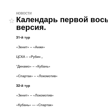
НОВОСТИ
Календарь первой вос
версия.
31-й тур
«Зенит» – «Анжи»
ЦСКА – «Рубин „
“Динамо» – «Кубань»
«Спартак» – «Локомотив»
32-й тур
«Зенит» – «Локомотив»
«Кубань» — «Спартак»