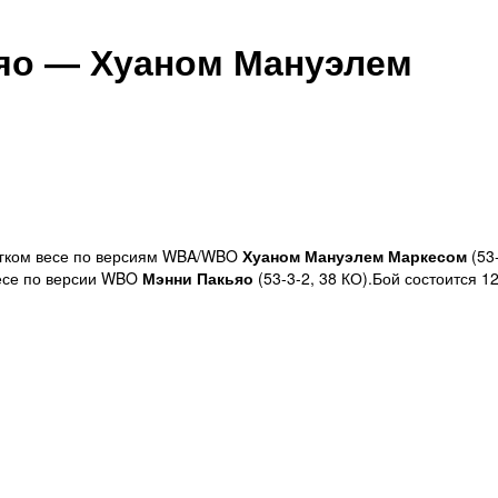
яо — Хуаном Мануэлем
ёгком весе по версиям WBA/WBO
Хуаном Мануэлем Маркесом
(53
весе по версии WBO
Мэнни Пакьяо
(53-3-2, 38 КО).Бой состоится 1