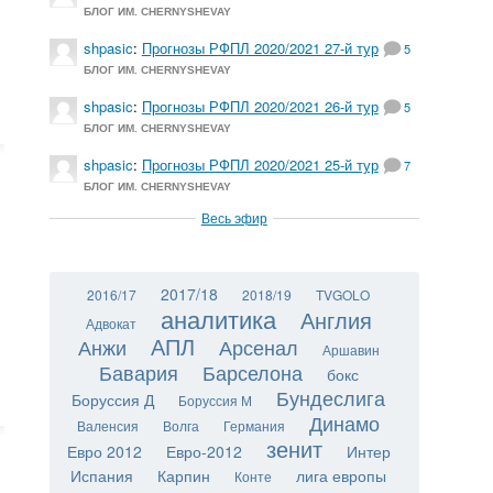
БЛОГ ИМ. CHERNYSHEVAY
shpasic
:
Прогнозы РФПЛ 2020/2021 27-й тур
5
БЛОГ ИМ. CHERNYSHEVAY
shpasic
:
Прогнозы РФПЛ 2020/2021 26-й тур
5
БЛОГ ИМ. CHERNYSHEVAY
shpasic
:
Прогнозы РФПЛ 2020/2021 25-й тур
7
БЛОГ ИМ. CHERNYSHEVAY
Весь эфир
2017/18
2016/17
2018/19
TVGOLO
аналитика
Англия
Адвокат
АПЛ
Анжи
Арсенал
Аршавин
Бавария
Барселона
бокс
Бундеслига
Боруссия Д
Боруссия М
Динамо
Валенсия
Волга
Германия
зенит
Евро 2012
Евро-2012
Интер
Испания
Карпин
лига европы
Конте