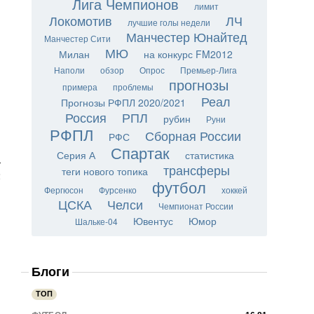
Лига Чемпионов
лимит
Локомотив
ЛЧ
лучшие голы недели
Манчестер Юнайтед
Манчестер Сити
МЮ
Милан
на конкурс FM2012
Наполи
обзор
Опрос
Премьер-Лига
прогнозы
примера
проблемы
Реал
Прогнозы РФПЛ 2020/2021
Россия
РПЛ
рубин
Руни
РФПЛ
Сборная России
РФС
Спартак
Серия А
статистика
-
трансферы
теги нового топика
2
футбол
Фергюсон
Фурсенко
хоккей
ЦСКА
Челси
Чемпионат России
Ювентус
Юмор
Шальке-04
Блоги
ТОП