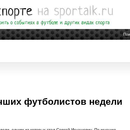
Пои
учших футболистов недели
едели, одним из которых стал Сергей Игнашевич. По мнению