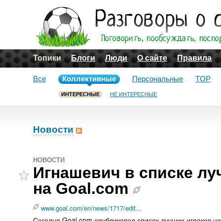
Топики
Блоги
Люди
О сайте
Правила
Все
Коллективные
Персональные
TOP
ИНТЕРЕСНЫЕ
НЕ ИНТЕРЕСНЫЕ
Новости
НОВОСТИ
Игнашевич в списке л
на Goal.com
www.goal.com/en/news/1717/edit...
Сегодня Goal.com опубликовал список лучших игроков н