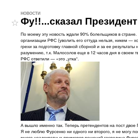
НОВОСТИ
Фу!!...сказал Президент
По моему эту новость ждали 90% болельщиков в стране. 
организации РФС (уволить его оттуда нельзя, никем — хо
грехи за подготовку главной сборной и за ее результаты н
разумению, т.к. Малосолов еще в 12 часов дня в своем т
РФС ответили — «это „утка“.
А вышло именно так. Теперь претендентов на пост двое 
Я не люблю Фурсенко ни одного ни второго, я не могу п
много неадекватных примеров решений господина Фурсе