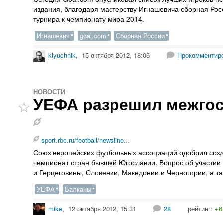
издания, благодаря мастерству Игнашевича сборная Рос
турнира к чемпионату мира 2014.
Игнашевич
goal.com
Сборная России
klyuchnik
,
15 октября 2012, 18:06
Прокомментир
НОВОСТИ
УЕФА разрешил межго
sport.rbc.ru/football/newsline...
Союз европейских футбольных ассоциаций одобрил созд
чемпионат стран бывшей Югославии. Вопрос об участии 
и Герцеговины, Словении, Македонии и Черногории, а т
УЕФА
Балканы
mike
,
12 октября 2012, 15:31
28
рейтинг:
+6