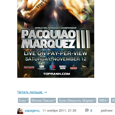
Читать дальше
→
Бокс
Мэнни Пакьяо
Хуан Мануэль Маркес
WBA
W
papageno
,
11 ноября 2011, 21:35
8
рейтинг: