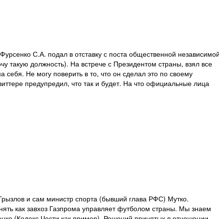
Фурсенко С.А. подал в отставку с поста общественной независимо
чу такую должность). На встрече с Президентом страны, взял все
а себя. Не могу поверить в то, что он сделал это по своему
виттере предупредил, что так и будет. На что официальные лица
Грызлов и сам министр спорта (бывший глава РФС) Мутко.
онять как завхоз Газпрома управляет футболом страны. Мы знаем
нко (Кодекс Чести как пример). Решений принятых в отношении