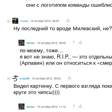
они с логотипом команды ошиблис
n1ckel
15 октября 2012, 08:00
Ну последний то вроде Милевский, не?
Vardan
15 октября 2012, 08:05
по-моему, тоже…
я вот не знаю, R.I.P., — это отдель
(Арпавин) или он относиться к «сме
krejci89
15 октября 2012, 08:03
Видел картинку. С первого взгляда пок
круги это чипсы))))
Vardan
15 октября 2012, 11:12