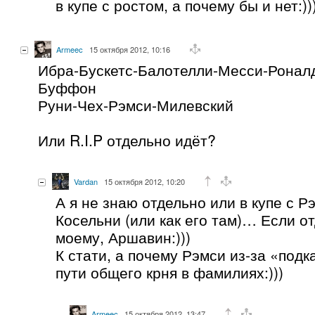
в купе с ростом, а почему бы и нет:))
Armeec
15 октября 2012, 10:16
Ибра-Бускетс-Балотелли-Месси-Роналд
Буффон
Руни-Чех-Рэмси-Милевский
Или R.I.P отдельно идёт?
Vardan
15 октября 2012, 10:20
А я не знаю отдельно или в купе с Р
Косельни (или как его там)… Если от
моему, Аршавин:)))
К стати, а почему Рэмси из-за «под
пути общего крня в фамилиях:)))
Armeec
15 октября 2012, 13:47