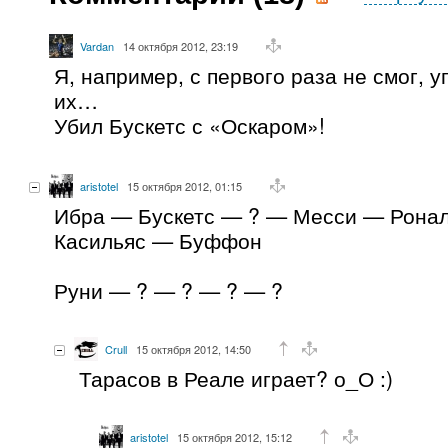
Vardan
14 октября 2012, 23:19
Я, например, с первого раза не смог, у
их…
Убил Бускетс с «Оскаром»!
aristotel
15 октября 2012, 01:15
Ибра — Бускетс — ? — Месси — Рона
Касильяс — Буффон
Руни — ? — ? — ? — ?
Crull
15 октября 2012, 14:50
Тарасов в Реале играет? о_О :)
aristotel
15 октября 2012, 15:12