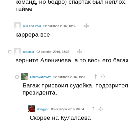
команд, но бодро) спартак был неплох
тайме
null-and-void
02 октября 2016, 18:32
каррера все
shpasic
02 октября 2016, 18:35
верните Аленичева, а то весь его бага
ChernyshevAY
02 октября 2016, 19:02
Багаж присвоил судейка, подозрите
президента.
d3agger
03 октября 2016, 00:54
Скорее на Кулалаева