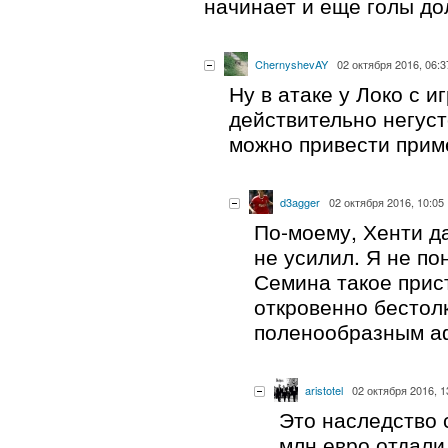
начинает и еще голы до
ChernyshevAY
02 октября 2016, 06:3
Ну в атаке у Локо с и
действительно негуст
можно привести прим
d3agger
02 октября 2016, 10:05
По-моему, Хенти д
не усилил. Я не по
Семина такое прис
откровенно бестол
поленообразным а
aristotel
02 октября 2016, 1
Это наследство 
млн евро отдали