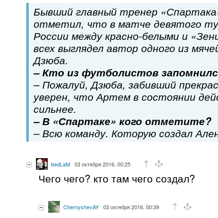
Бывший главный тренер «Спартака
отметил, что в матче девятого т
России между красно-белыми и «Зени
всех выглядел автор одного из мяч
Дзюба.
– Кто из футболистов запомнилс
– Пожалуй, Дзюба, забивший прекрас
уверен, что Артем в состоянии дей
сильнее.
– В «Спартаке» кого отметите?
– Всю команду. Которую создал Але
bedLaM
03 октября 2016, 00:25
Чего чего? кто там чего создал?
ChernyshevAY
03 октября 2016, 00:39