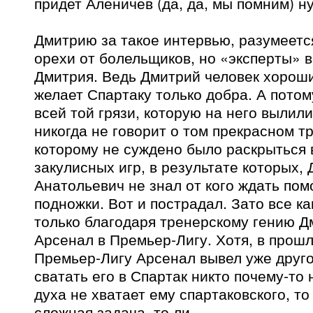
придет Аленичев (да, да, мы помним) ну 
Дмитрию за такое интервью, разумеетс
орехи от болельщиков, но «эксперты» в
Дмитрия. Ведь Дмитрий человек хороши
желает Спартаку только добра. А потом
всей той грязи, которую на него вылили
никогда не говорит о том прекрасном т
которому не суждено было раскрыться 
закулисных игр, в результате которых,
Анатольевич не знал от кого ждать пом
подножки. Вот и пострадал. Зато все ка
только благодаря тренерскому гению Д
Арсенал в Премьер-Лигу. Хотя, в прош
Премьер-Лигу Арсенал вывел уже друго
сватать его в Спартак никто почему-то 
духа не хватает ему спартаковского, то
сложная задача, то ли…