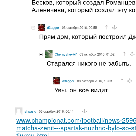
Бесков, который создал Романцев
Аленичева, который создал эту ком
d3agger
03 октября 2016, 00:55
Прям дом, который построил Д
ChernyshevAY
03 октября 2016, 01:02
Старался никого не забыть.
d3agger
03 октября 2016, 10:03
Увы, он всё видит
shpasic
03 октября 2016, 00:11
www.championat.com/football/news-2596
matcha-zenit---spartak-nuzhno-bylo-so-st
tjurmu.html