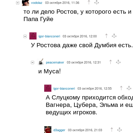
vodolaz
03 октября 2016, 11:36
то ли дело Ростов, у которого есть 
Папа Гуйе
igor-bianconeri
03 октября 2016, 12:00
У Ростова даже свой Думбия есть.
peacemaker
03 октября 2016, 12:31
и Муса!
igor-bianconeri
03 октября 2016, 12:55
А Слуцкому приходится обхо
Вагнера, Цубера, Эльма и е
ведущих игроков.
d3agger
03 октября 2016, 21:03