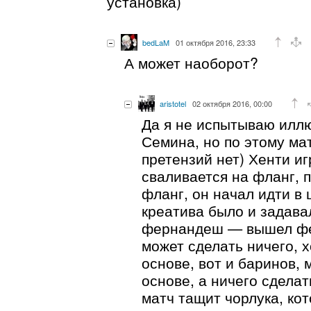
установка)
bedLaM
01 октября 2016, 23:33
А может наоборот?
aristotel
02 октября 2016, 00:00
Да я не испытываю иллю
Семина, но по этому ма
претензий нет) Хенти иг
сваливается на фланг, 
фланг, он начал идти в 
креатива было и задава
фернандеш — вышел фе
может сделать ничего, 
основе, вот и баринов, 
основе, а ничего сделать
матч тащит чорлука, кот