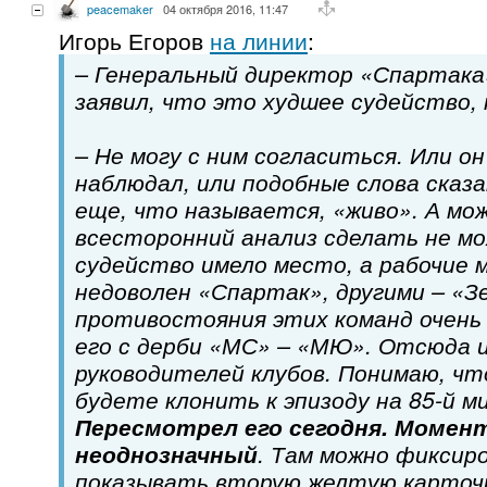
peacemaker
04 октября 2016, 11:47
Игорь Егоров
на линии
:
– Генеральный директор «Спартака
заявил, что это худшее судейство, 
– Не могу с ним согласиться. Или о
наблюдал, или подобные слова сказа
еще, что называется, «живо». А мо
всесторонний анализ сделать не мо
судейство имело место, а рабочие
недоволен «Спартак», другими – «З
противостояния этих команд очень 
его с дерби «МС» – «МЮ». Отсюда и
руководителей клубов. Понимаю, чт
будете клонить к эпизоду на 85-й м
Пересмотрел его сегодня. Момент
неоднозначный
. Там можно фиксир
показывать вторую желтую карточ