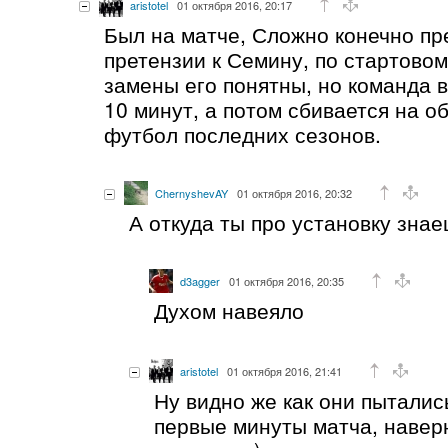
aristotel
01 октября 2016, 20:17
Был на матче, Сложно конечно п
претензии к Семину, по стартовом
замены его понятны, но команда 
10 минут, а потом сбивается на 
футбол последних сезонов.
ChernyshevAY
01 октября 2016, 20:32
А откуда ты про установку зна
d3agger
01 октября 2016, 20:35
Духом навеяло
aristotel
01 октября 2016, 21:41
Ну видно же как они пыталис
первые минуты матча, навер