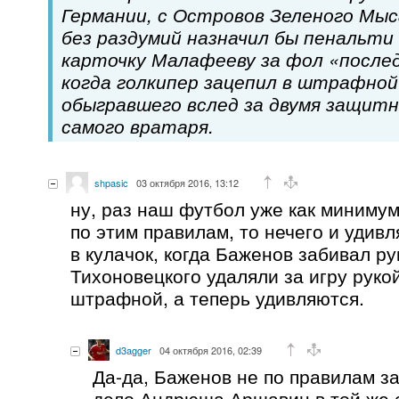
Германии, с Островов Зеленого Мыс
без раздумий назначил бы пенальти 
карточку Малафееву за фол «после
когда голкипер зацепил в штрафно
обыгравшего вслед за двумя защит
самого вратаря.
shpasic
03 октября 2016, 13:12
ну, раз наш футбол уже как минимум
по этим правилам, то нечего и удивл
в кулачок, когда Баженов забивал ру
Тихоновецкого удаляли за игру руко
штрафной, а теперь удивляются.
d3agger
04 октября 2016, 02:39
Да-да, Баженов не по правилам за
дело Андрюша Аршавин в той же 