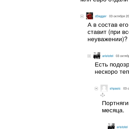
d3agger
03 октября 20
А в состав ег
ставит (при вс
неуважении)?
aristotel
03 октяб
Есть подозр
нескоро те
shpasic
03 
Портняги
месяца.
aristotel