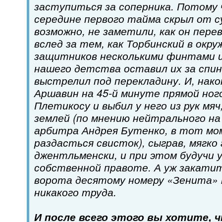
заступиться за соперника. Потому
середине первого тайма скрыл от с
возможно, не заметили, как он перев
вслед за тем, как Торбинский в окр
защитников несколькими финтами 
нашего детства оставил их за спи
выстрелил под перекладину. И, нак
Аршавин на 45-й минуте прямой ног
Плетикосу и выбил у него из рук мя
землей (по мнению нейтрального на
арбитра Андрея Бутенко, в тот мо
раздасться свисток), сыграв, мягко 
джентльменски, и при этом будучи 
собственной правоте. А уж закати
ворота десятому номеру «Зенита» 
никакого труда.
И после всего этого вы хотите,