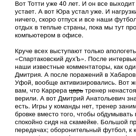
Вот Тотти уже 40 лет. И он все выходит
устает. А вот Юра устал уже. И нагрузк
ничего, скоро отпуск и все наши футбо
отдых в теплые страны, пока мы тут пр
компьютером в офисе.
Круче всех выступают только апологет
«Спартаковский духЪ». После интервь
наши известные комментаторы, как оди
Дмитрия. А после поражений в Хабаровс
Уфой, вообще активизировались. Вот ж
вам, что Каррера
царь
тренер ненастоя
верили. А вот Дмитрий Анатольевич зна
есть. Игры у команды нет, тренер зани
бровке вместо того, чтобы обдумывать 
спокойно сидя на скамейке. Большой п
передачах; оборонительный футбол, к 